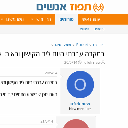
עמוד ראשי
פורומים
מה חדש
משתמשים
פוסטים
חיפוש
פורומים
Bucket
שפע ימים
במקרה עברתי היום ליד הקישון וראיתי 
פ
פ
20/5/14
ofek new
ו
ו
ת
ר
20/5/14
ח
ס
O
במקרה עברתי היום ליד הקישון וראי
ה
ם
נ
ב
ו
ת
האם יתכן שבשפע התחילו קידוחי ה
ש
א
ofek new
א
ר
י
New member
ך
21/5/14