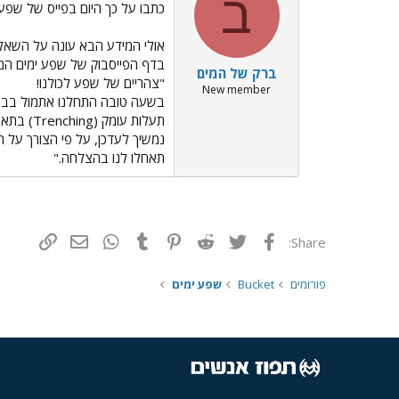
ב
כתבו על כך היום בפייס של שפע
אולי המידע הבא עונה על השאל
בדף הפייסבוק של שפע ימים הם כ
ברק של המים
"צהריים של שפע לכולנו!
New member
תעלות עומק (Trenching) בתא שטח ממוקד לאורך אפיק נחל הקישון, בו נמצאו ממצאי DMC (יהלום, מויאסנייט טבעי וקורונדום (ספיר ורובי).
נמשיך לעדכן, על פי הצורך על 
תאחלו לנו בהצלחה."
פייסבוק
Twitter
Reddit
Pinterest
Tumblr
WhatsApp
דואר אלקטרונ
הוסף קי
Share:
פורומים
Bucket
שפע ימים