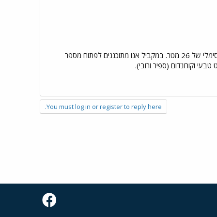
בשעה טובה התחלנו אתמול בביצוע שלב ב' של תכנית הקידוחים שבמסגרתה יבוצעו כ-40 קידוחים לעומק מקסימלי של 26 מטר. במקביל אנו מתוכננים לפתוח מספר
You must log in or register to reply here.