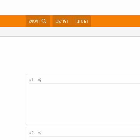
התחבר
הירשם
חיפוש
#1
#2