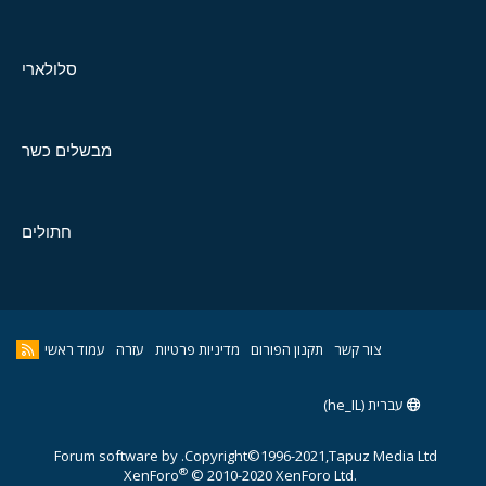
סלולארי
מבשלים כשר
חתולים
צור קשר
תקנון הפורום
מדיניות פרטיות
עזרה
עמוד ראשי
עברית (he_IL)
Forum software by
Copyright©1996-2021,Tapuz Media Ltd.
®
XenForo
© 2010-2020 XenForo Ltd.