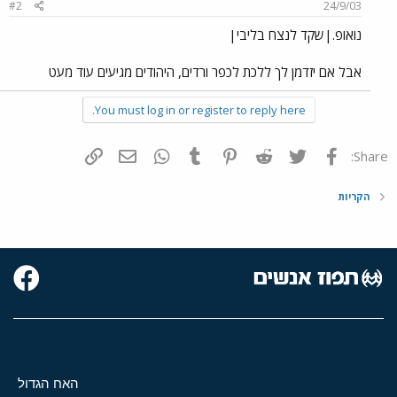
#2
24/9/03
נואופ.|שקד לנצח בליבי|
אבל אם יזדמן לך ללכת לכפר ורדים, היהודים מגיעים עוד מעט
You must log in or register to reply here.
פייסבוק
Twitter
Reddit
Pinterest
Tumblr
WhatsApp
דואר אלקטרוני
הוסף קישור
Share:
הקריות
האח הגדול