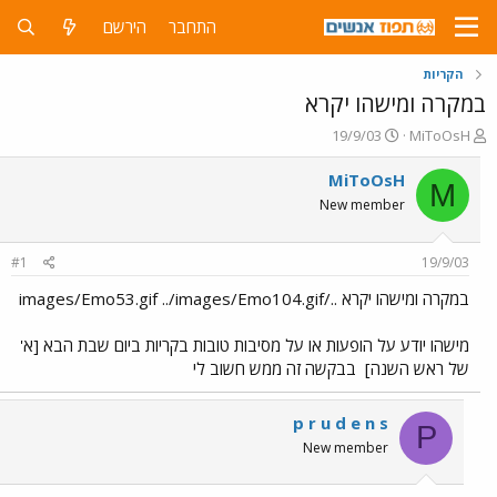
התחבר
הירשם
הקריות
במקרה ומישהו יקרא
פ
פ
19/9/03
MiToOsH
ו
ו
ת
ר
MiToOsH
M
ח
ס
New member
ה
ם
נ
ב
ו
ת
#1
19/9/03
ש
א
א
ר
במקרה ומישהו יקרא ../images/Emo53.gif ../images/Emo104.gif
י
ך
מישהו יודע על הופעות או על מסיבות טובות בקריות ביום שבת הבא [א'
של ראש השנה]
בבקשה זה ממש חשוב לי
p r u d e n s
P
New member