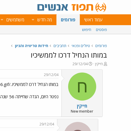
עמוד ראשי
פורומים
מה חדש
משתמשים
פוסטים
חיפוש
פורומים
טיולים ופנאי
תחביבים
חידות טריוויה והגיון
במותו הנחיל דרכו לממשיכיו
פ
פ
חייקין
29/12/04
ו
ו
ת
ר
29/12/04
ח
ס
ח
במותו הנחיל דרכו לממשיכיו../images/Emo13.gif ../images/Emo16.gif
ה
ם
נ
ב
ו
ת
נפטר היום, הגדה שחייתה 56 שנה
ש
א
חייקין
א
ר
י
New member
ך
29/12/04