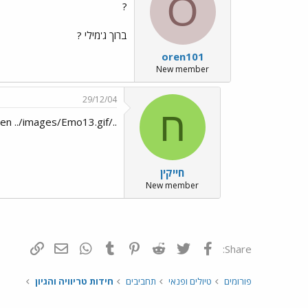
O
?
ברוך ג'מילי ?
oren101
New member
29/12/04
ח
../images/Emo127.gif../images/Emo47.gif oren ../images/Emo13.gif
חייקין
New member
פייסבוק
Twitter
Reddit
Pinterest
Tumblr
WhatsApp
דואר אלקטרונ
הוסף קי
Share:
פורומים
טיולים ופנאי
תחביבים
חידות טריוויה והגיון