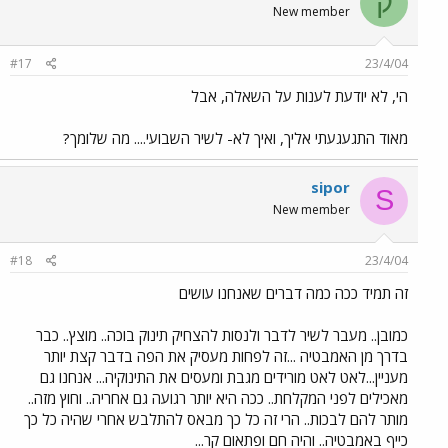
ק
New member
#17
23/4/04
הי, לא יודעת לענות על השאלה, אבל
מאוד התגעגעתי אליך, ואיך לא- לשיר השבועי.... מה שלומך?
sipor
S
New member
#18
23/4/04
זה תמיד ככה כמה דברים שאנחנו עושים
כמובן.. מעבר לשיר לדבר ולנסות להצחיק תינוק בוכה.. מוצץ.. כבר
בדרך מן האמבטיה ...זה לפחות מעסיק את הפה בדבר קצת יותר
מעניין...לאט לאט מורידים מגבת ומעסים את התינוקיה... אנחנו גם
מאכילים לפני המקלחת.. ככה היא יותר רגועה גם אחריה.. וחוץ מזה..
מותר להם לבכות.. הרי זה כל כך מבאס להתלבש אחרי שהיה כל כך
כייף באמבטיה.. והיה חם ופתאום קר...