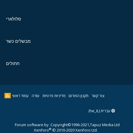
סלולארי
מבשלים כשר
חתולים
צור קשר
תקנון הפורום
מדיניות פרטיות
עזרה
עמוד ראשי
עברית (he_IL)
Forum software by
Copyright©1996-2021,Tapuz Media Ltd.
®
XenForo
© 2010-2020 XenForo Ltd.