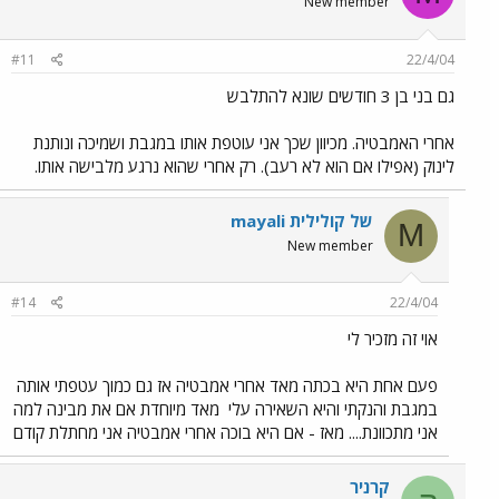
New member
#11
22/4/04
גם בני בן 3 חודשים שונא להתלבש
אחרי האמבטיה. מכיוון שכך אני עוטפת אותו במגבת ושמיכה ונותנת
לינוק (אפילו אם הוא לא רעב). רק אחרי שהוא נרגע מלבישה אותו.
mayali של קולילית
M
New member
#14
22/4/04
אוי זה מזכיר לי
פעם אחת היא בכתה מאד אחרי אמבטיה אז גם כמוך עטפתי אותה
במגבת והנקתי והיא השאירה עלי
מאד מיוחדת אם את מבינה למה
אני מתכוונת.... מאז - אם היא בוכה אחרי אמבטיה אני מחתלת קודם
קרניר