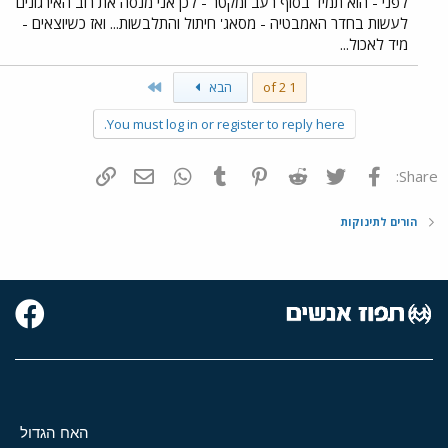
לפני - הוא תמיד בסוף רעב ומקטר - לכן אני מנסה את רוב האירגונים
לעשות בחדר האמבטיה - מסאג' חיתול והתלבשות... ואז כשיוצאים -
מיד לאכול...
Last
1 of 2
הבא
You must log in or register to reply here.
פייסבוק
Twitter
Reddit
Pinterest
Tumblr
WhatsApp
דואר אלקטרוני
הוסף קישור
Share:
הורים לתינוקות
האח הגדול