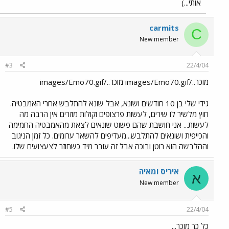
אותי...)
carmits
C
New member
#3
22/4/04
מוכר../images/Emo70.gif מוכר../images/Emo70.gif
גידי שלי בן 10 חודשים ושונא, אבל שונא להתלבש אחרי האמבטיה.
חוץ מלשיר לו שירים, לעשות פרצופים וקולות מוזרים אין הרבה מה
לעשות... אני חושבת שהם פשוט שונאים לצאת מהאמבטיה החמימה
והכייפית ושונאים להתלבש...מעדיפים להשאר ערומים. כל זמן הניגוב
וההלבשה הוא רוטן ובוכה אבל זה עובר מיד כשחוזר לצעצועים שלו.
איריס ומאיה
א
New member
#5
22/4/04
כל כך מוכר...