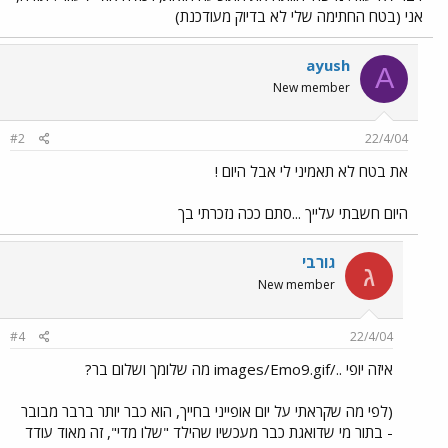
אני (בטח החתימה שלי לא בדיוק מעודכנת)
ayush
A
New member
#2
22/4/04
את בטח לא תאמיני לי אבל היום !
היום חשבתי עלייך ...סתם ככה נזכרתי בך
גורבי
ג
New member
#4
22/4/04
איזה יופי ../images/Emo9.gif מה שלומך ושלום בר?
(לפי מה שקראתי על יום אופייני בחייך, הוא כבר יותר ברבר מבובר
- בתור מי שדואגת כבר מעכשיו שהילד "שלו מדי", זה מאוד עודד