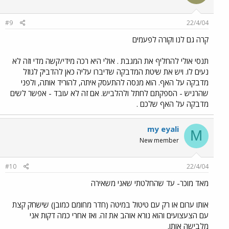
#9
22/4/04
קרה גם לנו וקורה לפעמים
תנסי אולי להחליף את המגבת . אולי היא רכה מידי/קשה מדי וזה לא
נעים לו. ויש את שיטת המדבקה שדיברו עליה כאן להדביק לגוזל
מדבקה על האף. הוא מנסה להתעסק איתה, להוריד אותה, ולפני
שהרגיש - הספקתם לחתל ולהלביש. אם זה לא עובד - אפשר לשים
מדבקה על האף שלכם .
my eyali
M
New member
#10
22/4/04
מאד מוכר- עד שהחלטתי שאני משאירה
אותו ערום או רק עם טיטול במיטה (חדר מחומם כמובן) שישחק קצת
עם הצעצועים והוא נורא אוהב את זה. ואז אחרי כמה דקות אני
מלבישה אותו.