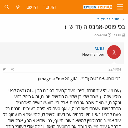
התחבר
הירשם
הורים לתינוקות
בכי פוסט-אמבטיה (וד"ש
)
פ
פ
גורבי
22/4/04
ו
ו
ת
ר
גורבי
ג
ח
ס
New member
ה
ם
נ
ב
ו
ת
#1
22/4/04
ש
א
א
ר
בכי פוסט-אמבטיה (וד"ש ../images/Emo20.gif)
י
ך
(אם מישהי עוד זוכרת, הייתי פעם קבועה בפורום הריון - זה נראה לפני
מיליון שנה...). שחר שלי בן שלושה חודשים ויומיים, והוא תינוק רגוע
ומקסים, שמאוד אוהב אמבטיות. אבל בשבוע-שבועיים האחרונים
ההתלבשות שאחרי האמבטיה, שאף פעם לא היתה בעייתית, גורמת כל
פעם לבכי נוראי. ניסינו להסיח את דעתו, לשיר לו, להשאיר אותו עטוף כל
עוד אפשר (ולחילופין להשאיר אותו חשוף, כמו שהוא אוהב), אבל שום
דבר לא עוזר. מישהי חוותה את התופעה הזאת, ויכולה אולי לעזור? תודה,