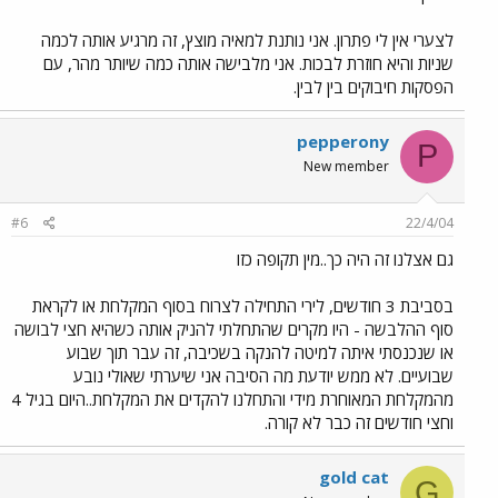
לצערי אין לי פתרון. אני נותנת למאיה מוצץ, זה מרגיע אותה לכמה
שניות והיא חוזרת לבכות. אני מלבישה אותה כמה שיותר מהר, עם
הפסקות חיבוקים בין לבין.
pepperony
P
New member
#6
22/4/04
גם אצלנו זה היה כך..מין תקופה כזו
בסביבת 3 חודשים, לירי התחילה לצרוח בסוף המקלחת או לקראת
סוף ההלבשה - היו מקרים שהתחלתי להניק אותה כשהיא חצי לבושה
או שנכנסתי איתה למיטה להנקה בשכיבה, זה עבר תוך שבוע
שבועיים. לא ממש יודעת מה הסיבה אני שיערתי שאולי נובע
מהמקלחת המאוחרת מידי והתחלנו להקדים את המקלחת..היום בגיל 4
וחצי חודשים זה כבר לא קורה.
gold cat
G