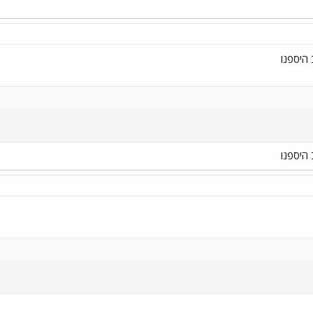
היספנו
היספנו