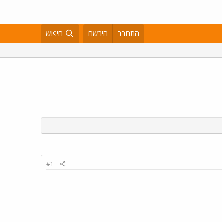
התחבר
הירשם
חיפוש
#1