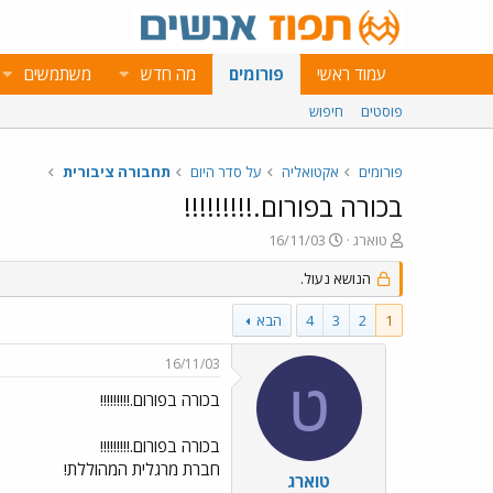
עמוד ראשי
פורומים
מה חדש
משתמשים
פוסטים
חיפוש
פורומים
אקטואליה
על סדר היום
תחבורה ציבורית
בכורה בפורום.!!!!!!!!!
פ
פ
טוארג
16/11/03
ו
ו
ת
ר
הנושא נעול.
ח
ס
ה
ם
1
2
3
4
הבא
נ
ב
ו
ת
16/11/03
ש
א
ט
א
ר
בכורה בפורום.!!!!!!!!!
י
ך
בכורה בפורום.!!!!!!!!!
חברת מרגלית המהוללת!
טוארג