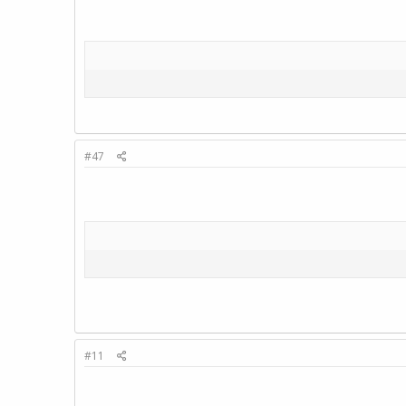
#47
#11