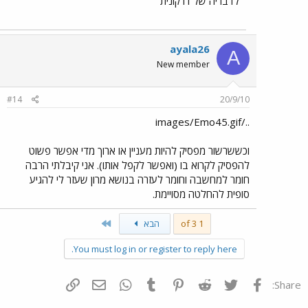
לדבריה של דרקונית
ayala26
A
New member
#14
20/9/10
../images/Emo45.gif
וכששרשור מפסיק להיות מעניין או ארוך מדי אפשר פשוט
להפסיק לקרוא בו (ואפשר לקפל אותו). אני קיבלתי הרבה
חומר למחשבה וחומר לעזרה בנושא מרון שעזר לי להגיע
סופית להחלטה מסויימת.
Last
1 of 3
הבא
You must log in or register to reply here.
פייסבוק
Twitter
Reddit
Pinterest
Tumblr
WhatsApp
דואר אלקטרוני
הוסף קישור
Share: