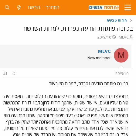
התחבר
הירשם
הורות טבעית
בכוונה פותחת הודעה נפרדת, למרות השרשור
פ
פ
20/9/10
MLVC
ו
ו
ת
ר
MLVC
M
ח
ס
New member
ה
ם
נ
ב
ו
ת
#1
20/9/10
ש
א
א
ר
בכוונה פותחת הודעה נפרדת, למרות השרשור
י
ך
המפלצתי בנושא חיסונים, דווקא כדי שההודעה תבלוט יותר. נמאס!!! היה
פורום שליו ונעים, אי של שפיות, שהפך הודות לרוןבלב1 לזירת התכתשות
והתנצחות בינו לבין עוד 2 שזה עיקר עניינם. אז תחליפו כתובות אי מייל
במסרים או תעשו מפגש "אנטי/בעד חיסונים" ותפטרו אותנו מהזוועה הזו!
או שמא זה שכל אחד כותב הודעה מתחכמת וארוכה יותר שתקועה בדף
הראשון עושה לכם את זה?!!! אז עולות פה מידי פעם שאלות על חיסונים,
אבל בין זה לבין מה שעשיתם עם הפורום יש הבדל של שמיים וארץ.