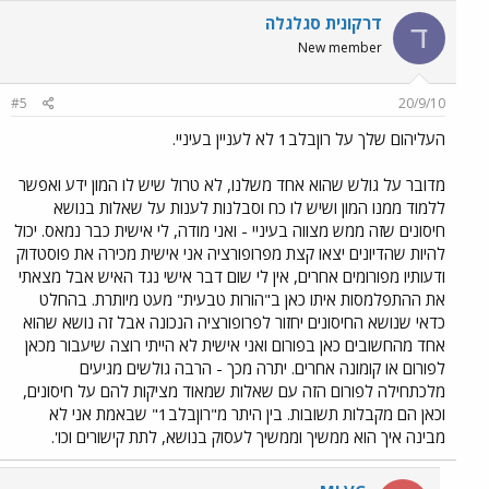
דרקונית סגלגלה
ד
New member
#5
20/9/10
העליהום שלך על רוןבלב1 לא לעניין בעיניי.
מדובר על גולש שהוא אחד משלנו, לא טרול שיש לו המון ידע ואפשר
ללמוד ממנו המון ושיש לו כח וסבלנות לענות על שאלות בנושא
חיסונים שזה ממש מצווה בעיניי - ואני מודה, לי אישית כבר נמאס. יכול
להיות שהדיונים יצאו קצת מפרופורציה אני אישית מכירה את פוסטדוק
ודעותיו מפורומים אחרים, אין לי שום דבר אישי נגד האיש אבל מצאתי
את ההתפלמסות איתו כאן ב"הורות טבעית" מעט מיותרת. בהחלט
כדאי שנושא החיסונים יחזור לפרופורציה הנכונה אבל זה נושא שהוא
אחד מהחשובים כאן בפורום ואני אישית לא הייתי רוצה שיעבור מכאן
לפורום או קומונה אחרים. יתרה מכך - הרבה גולשים מגיעים
מלכתחילה לפורום הזה עם שאלות שמאוד מציקות להם על חיסונים,
וכאן הם מקבלות תשובות. בין היתר מ"רוןבלב1" שבאמת אני לא
מבינה איך הוא ממשיך וממשיך לעסוק בנושא, לתת קישורים וכו'.