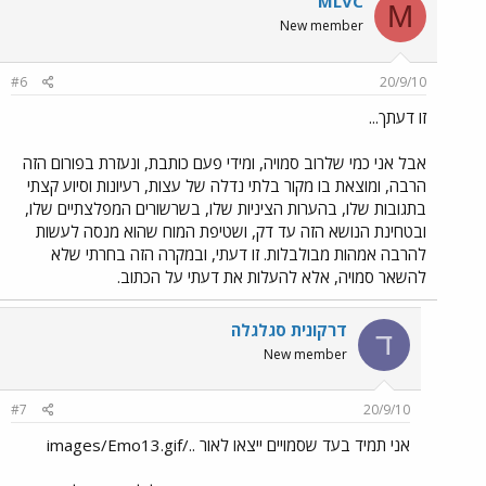
MLVC
M
New member
#6
20/9/10
זו דעתך...
אבל אני כמי שלרוב סמויה, ומידי פעם כותבת, ונעזרת בפורום הזה
הרבה, ומוצאת בו מקור בלתי נדלה של עצות, רעיונות וסיוע קצתי
בתגובות שלו, בהערות הציניות שלו, בשרשורים המפלצתיים שלו,
ובטחינת הנושא הזה עד דק, ושטיפת המוח שהוא מנסה לעשות
להרבה אמהות מבולבלות. זו דעתי, ובמקרה הזה בחרתי שלא
להשאר סמויה, אלא להעלות את דעתי על הכתוב.
דרקונית סגלגלה
ד
New member
#7
20/9/10
אני תמיד בעד שסמויים ייצאו לאור ../images/Emo13.gif