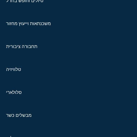
טיולים וחופש בחו"ל
משכנתאות וייעוץ מחזור
תחבורה ציבורית
טלוויזיה
סלולארי
מבשלים כשר