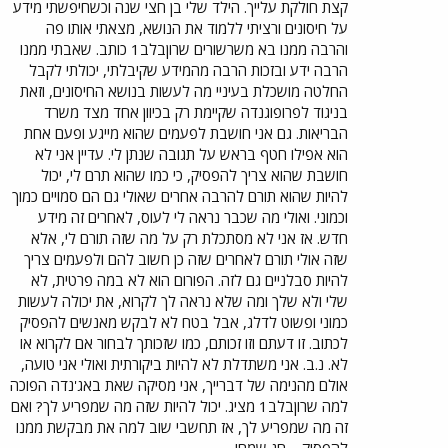
קצת חולקת עלייך. הילד שלי בן חצי שנה וכשחיפשתי מידע
על חיסונים ורציתי ללמוד את הנושא, מצאתי אותו פה
והרבה ממנו בא משרשורים שרוןבלב1 כותב. שאבתי ממנו
הרבה ידע ובזכות הרבה מהמידע שקיבלתי, יכולתי לקבל
החלטה מושכלת בעיניי מה לעשות בנושא החיסונים, וזאת
בניגוד לפרופוגנדה שקיימת רק בכיוון אחד מצד משרד
הבריאות. גם אני חושבת לפעמים שהוא מייגע ופעם אחת
הוא אפילו חטף בראש על תגובה שנתן לי. עדיין אני לא
חושבת שהוא צריך להפסיק, כי כמו שהוא תרם לי, יכול
להיות שהוא תורם להרבה אחרים שאולי גם הם סמויים כמוך
וכמוני. ואולי מה שכבר נראה לי לעוס, לאחרים זה מידע
חדש. אז אני לא מסתכלת רק על מה שזה תורם לי, אלא
שזה אולי תורם לאחרים שזה כן חשוב להם ולפעמים צריך
להיות סבלניים גם לזה. הפורום הוא לא במה פרטית, לא
שלי ולא שלך ומה שלא נראה לך לקרוא, את יכולה לעשות
כמוני ופשוט לדלג, אבל בטח לא לבקש מאנשים להפסיק
לכתוב. זו דעתם וזו זכותם, כמו שזכותך לבחור אם לקרוא או
לא. נ.ב. אני משתדלת לא להיות ביקורתית ואולי אני טועה,
אולם מהנימה של דברייך, אני מסיקה שאת באג'נדה הפוכה
למה שרוןבלב1 מציג. יכול להיות שזה מה שמפריע לך? ואם
זה מה שמפריע לך, אז תחשבי שוב למה את מבקשת ממנו