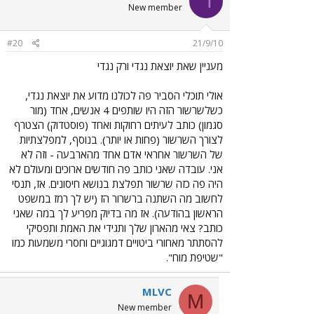
ר
New member
#20
21/9/10
מעניין שאת יוצאת נגדי ורק נגדי
אולי תוכלי הסביר פה לכולנו מדוע את יוצאת נגדי,
כשלשרשור הזה היו שותפים 4 אנשים, אחד (מור
סגמון) כותב לעיתים רחוקות ואחד (פוסטדוק) הצטרף
לצורך השרשור (פחות או יותר). בנוסף, למפלצתיות
של השרשור אחראי אדם אחד מהארבעה - וזה לא
אני. עובדה שאני כותב פה חודשים ארוכים ומעולם לא
היה פה כזה שרשור תפלצת בנושא חיסונים. אז, תנסי
לחשוב מה השתנה ברשרור הז (יש לך רמז במשפט
הראשון בהודעה). אז מה בדיוק מפריע לך במה שאני
כותב? צאי מהארון שלך ותגידי את האמת ותפסיקי
להסתתר מאחורי ביטויים דמגוגיים וחסרי משמעות כמו
"שטיפת מוח".
MLVC
M
New member