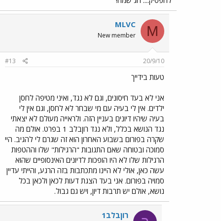
להפסיק.... חג שמח!
MLVC
M
New member
#13
20/9/10
טעות בידייך
אני לא בעד חיסונים, וגם לא נגד, ואיני מטיפה לחסן
ילדים. אין לי בעיה עם מי שבחר לא לחסן, וגם אין לי
בעיה שיהיו דיונים בעניין הזה. ולראייה מעולם לא יצאתי
נגד הנושא בכלל, ולא נגד רוןבלב 1 בפרט. אולם מה
שקרה בפורום בשבוע האחרון הוא זה שגרם לי להגיב. היי
סמוכה ובטוחה שאם התגובות "הרגילות" שלו וההטפות
הרגילות שלו לא היו הופכות לדיונים האינסופיים שהוא
עשה כאן, אולי לא היינו מתכתבות בזה הרגע, והייתי עדיין
סמויה בפורום. אני בעד הצגת דעות לכאן ולכאן בכל
נושא, אולם יש תרבות דיון, ויש גם גבול.
רוןבלב1