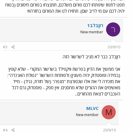
תפנו לתפוז שיפתחו לכם פורום משלכם, תתנצחו בפורום חיסונים (בטוח
יהיה לכם עם מי לריב שם). תחזירו לנו את הפורום בחזרה!!!
רוןבלב1
ר
New member
#3
20/9/10
רוןבלב כבר לא מגיב לשרשור הזה
אני ממשיך את הדיון בפרשת וויקפילד בשרשור המקורי - שלא קופץ
(במידה ופוסטדוק יהיה מעונין) ולפותחת השרשור "נטולת האג'נדה":
את מזכירה לי את אלו שכפורצת "מגפה" (של חזרת, נגיד) - מייד
מאשימים את ההורים שלא מחסנים. אין ספק - פוסטדוק גרם לכל
העכברים לצאת מהחורים...
MLVC
M
New member
#4
20/9/10