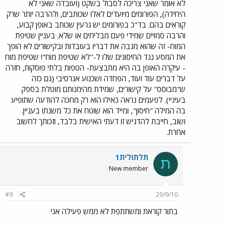
לא אומר שאני צריכה לסבול בשקט (ועובדה שאני לא
היחידה), הפורומים מיועדים לאלו שכותבים, ולהרבה יותר שרק
קוראים בהם. בד"כ בפורומים יש גרעין שכותב באופן קבוע,
והרבה סמויים שמידי פעם מבליחים או שלא. בעניין שטיפת
המוח- זה שהוא מגבה את דבריו בעובדות ובקישורים לא הופך
את המסע נגד החיסונים שלו ל-"לא שטיפת מוח"! שטיפת מוח
- עיקרה האופן בה היא מתבצעת- הטפות בלתי פוסקות, חזרה
על דברים עוד ועוד, הפחדה ושכנוע אגרסיבי (גם כזה
ש"מבוסס" על קישורים, שמידת מהימנותם מוטלת בספק
בעיניי). לפעמים נראה כאילו הוא רק מחכה להודעה שתופיע
בה המילה "חיסון", ומייד הוא שוטח את כל משנתו בעניין.
ושוב, חייבת להדגיש זו דעתי האישית בלבד, וזכותך לחשוב
אחרת.
תלתולית1
ת
New member
#9
20/9/10
בתור קוראת ומשתתפת לא ממש פעילה אני