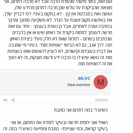
ועם זאת, בתור מישהי שנעזרת הרבה אבל לא מרבה לתרום, אני
מוצאת שהביקורת על גולש שכן מרבה לתרום מהידע שלו,
ועושה זאת בסבלנות אין קץ - לא במקום בעיניי. לפי דברייך שלך,
את באיזשהו מקום יושבת על הגדר. לא משקיעה מזמנך ומרצך
בכתיבה ועזרה לאחרים, אבל כן נעזרת בעצמך - ויחד עם זאת
מרשה לעצמך למתוח ביקורת על האיזון שיש או אין בדברים
שנכתבים בפורום - למרות שאת לא חלק פעיל ביצירת האיזון
הזה. דרך אגב, גם לא הביטוי "שטיפת מוח". בעיניי מי שמגבה
את דבריו בעובדות וקישורים, לא לעניין להאשים אותו בשטיפת
מוח. זה נושא שיש לו בו הרבה ידע ודעות מוצקות, זה לא הופך
את זה לשטיפת מוח.
MLVC
M
New member
#8
20/9/10
כשיש לי במה לתרום אני כותבת
הואיל ואני יחסית חדשה ובעיקר לומדת את התחום, אז אני
בעיקר קוראת, וכפי שציינתי- כותבת ומסייעת כשיש לי במה. זה