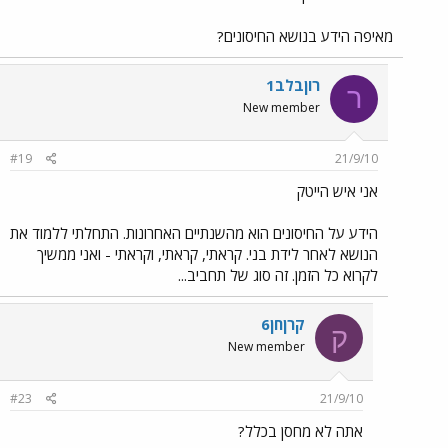
מאיפה הידע בנושא החיסונים?
רוןבלב1
ר
New member
#19
21/9/10
אני איש הייטק
הידע על החיסונים הוא מהשנתיים האחרונות. התחלתי ללמוד את
הנושא לאחר לידת בני. קראתי, קראתי, וקראתי - ואני ממשיך
לקרוא כל הזמן. זה סוג של תחביב...
קרןחן6
ק
New member
#23
21/9/10
אתה לא מחסן בכלל?