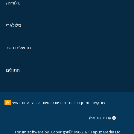
טלוויזיה
סלולארי
מבשלים כשר
חתולים
צור קשר
תקנון הפורום
מדיניות פרטיות
עזרה
עמוד ראשי
עברית (he_IL)
Forum software by
Copyright©1996-2021,Tapuz Media Ltd.