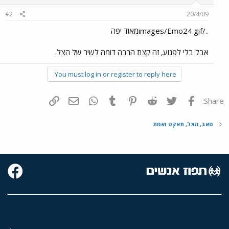
#2
20/4/09
../images/Emo24.gifמאוד יפה
אבל בלי לפגוע, זה קצת הרבה דומה לשיר של הצל.
You must log in or register to reply here.
פייסבוק
Twitter
Reddit
Pinterest
Tumblr
WhatsApp
דואר אלקטרוני
הוסף קישור
Share:
סאב, הצל, תאקט ואמת