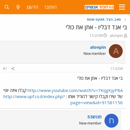
התחבר
הירשם
סאב, הצל, תאקט ואמת
בי אנד דבליו - אתן את כולי
פ
פ
11/2/09
alonpin
ו
ו
ת
ר
alonpin
A
ח
ס
New member
ה
ם
נ
ב
ו
ת
#1
11/2/09
ש
א
א
ר
בי אנד דבליו - אתן את כולי
י
ך
http://www.youtube.com/watch?v=7KiJgKjyP8A
קבלו איזה יופי
של שיר! וקבלו קישור להוריד אותו :
http://www.upf.co.il/index.php?
page=view&id=91581156
חנוש53
ח
New member