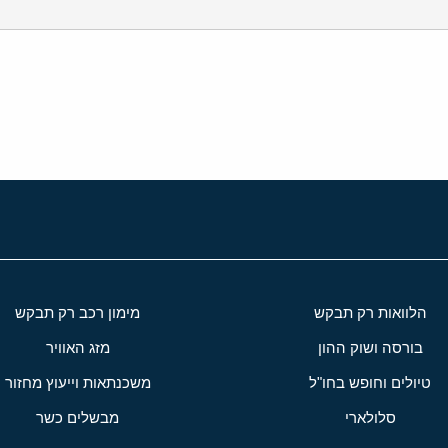
י
שור
הלוואות רק תבקש
מימון רכב רק תבקש
בורסה ושוק ההון
מזג האוויר
טיולים וחופש בחו"ל
משכנתאות וייעוץ מחזור
סלולארי
מבשלים כשר