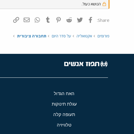
הנושא נעול.
פייסבוק
Twitter
Reddit
Pinterest
Tumblr
WhatsApp
דואר אלקטרונ
הוסף קי
Share:
פורומים
אקטואליה
על סדר היום
תחבורה ציבורית
האח הגדול
עגלת תינוקות
תעופה קלה
טלוויזיה