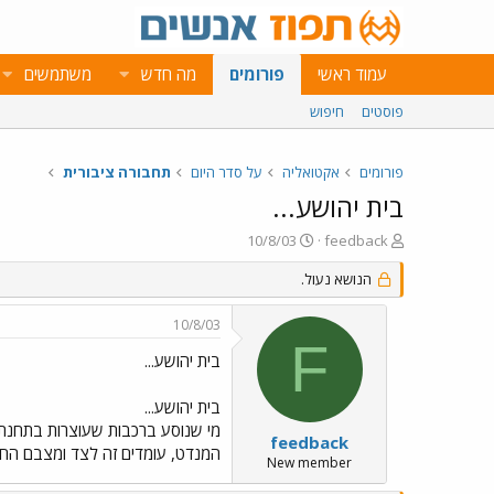
עמוד ראשי
פורומים
מה חדש
משתמשים
פוסטים
חיפוש
פורומים
אקטואליה
על סדר היום
תחבורה ציבורית
בית יהושע...
פ
פ
10/8/03
feedback
ו
ו
ת
הנושא נעול.
ר
ח
ס
ה
ם
10/8/03
נ
ב
F
ו
ת
בית יהושע...
ש
א
א
ר
בית יהושע...
י
מי שנוסע ברכבות שעוצרות בתחנת ב
ך
feedback
המנדט, עומדים זה לצד ומצבם החיצ
New member