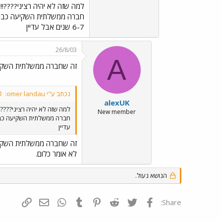
למה שזה לא יהיה רציני????!!!
חברה ממשלתית השקיעה כבר הרב
6-7 שנים אבל עדיין
26/8/03
A
זה שחברה ממשלתית השקי
נכתב ע"י omer landau:
alexUK
למה שזה לא יהיה רציני????!!
New member
עדיין
זה שחברה ממשלתית השקי
לא אומר כלום.
הנושא נעול.
פייסבוק
Twitter
Reddit
Pinterest
Tumblr
WhatsApp
דואר אלקטרונ
הוסף קי
Share: