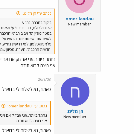
נכתב ע"י חן מלינג:
omer landau
ביקור בחברת נת"ע
New member
שלום לכולם, חברת 'נת"ע' והאתר 
לאשר את השתתפותם מראש על-ידי 
'חדשות הרכבת'. הערה: מכיוון שמד
נחמד ביותר..אני אבדוק אם אני יכ
אני רוצה לבוא תודה
26/8/03
ח
כאמור, נא לשלוח לי בדוא"ל
נכתב ע"י omer landau:
חן מלינג
נחמד ביותר..אני אבדוק אם אני 
New member
אני רוצה לבוא תודה
כאמור, נא לשלוח לי בדוא"ל