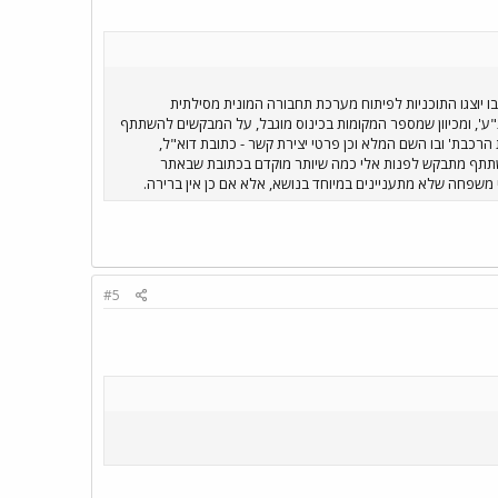
 יוצגו התוכניות לפיתוח מערכת תחבורה המונית מסילתית
של תל אביב). הכינוס ייערך בתאריך 8 בספטמבר בשעה 18:00 במשרדי חברת 'נת"ע', ומכיוון שמספר המקומות בכינוס מוגבל, על המבקשים להשתתף
כבת' ובו השם המלא וכן פרטי יצירת קשר - כתובת דוא"ל,
תתפים בכינוס עד ה-1 בספטמבר ולפיכך מי שמעונין להשתתף מתבקש לפנות אלי כמה שיותר מוקדם בכתובת שבאתר
 משפחה שלא מתעניינים במיוחד בנושא, אלא אם כן אין ברירה.
#5