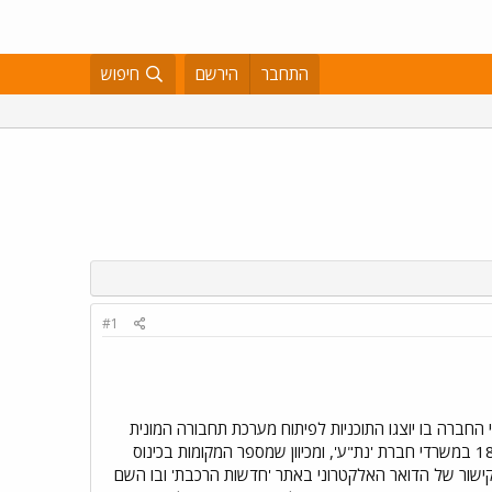
התחבר
הירשם
חיפוש
#1
החברה בו יוצגו התוכניות לפיתוח מערכת תחבורה המונית
מסילתית במטרופולין תל אביב רבתי (הרכבת הקלה של תל אביב). הכינוס ייערך בתאריך 8 בספטמבר בשעה 18:00 במשרדי חברת 'נת"ע', ומכיוון שמספר המקומות בכינוס
ור של הדואר האלקטרוני באתר 'חדשות הרכבת' ובו השם