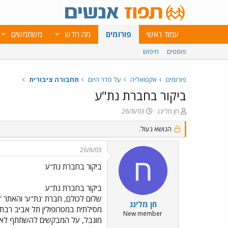
עמוד ראשי
פורומים
מה חדש
משתמשים
פוסטים
חיפוש
פורומים
אקטואליה
על סדר היום
תחבורה ציבורית
ביקור בחברת נת"ע
פ
פ
חן מלינג
26/8/03
ו
ו
ת
ר
הנושא נעול.
ח
ס
ה
ם
26/8/03
נ
ב
ח
ו
ת
ביקור בחברת נת"ע
ש
א
א
ר
ביקור בחברת נת"ע
י
שלום לכולם, חברת 'נת"ע' והאתר '
ך
חן מלינג
New member
מוגבל, על המבקשים להשתתף לאשר