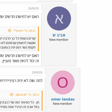
26/8/03
א
האם יש למישהו תרשים של
נכתב ע"י oren*:
אביב ש
קורים בשטח כל כך הרבה דבר
New member
שקשה להאמין שבסופם לא תבו
הקמת גשר המניפה בעיצובו ש
האם יש למישהו תרשים של
זה יכול להיות מאוד מעניין..
26/8/03
O
למה שזה לא יהיה רציני????!!!
נכתב ע"י alexUK:
omer landau
חן - כל הסיפור הזה של רכבת ק
New member
בתל אביב זה רציני? אתה מתייחס