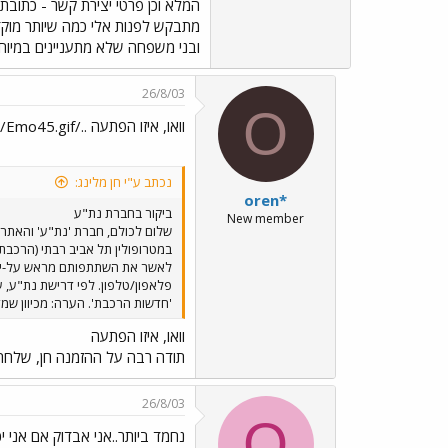
מתבקש לפנות אלי כמה שיותר מוקד
ובני משפחה שלא מתעניינים במיוחד
26/8/03
O
וואו, איזו הפתעה ../images/Emo45.gif
נכתב ע"י חן מלינג:
oren*
ביקור בחברת נת"ע
New member
שלום לכולם, חברת 'נת"ע' והאתר 
לאשר את השתתפותם מראש על-ידי 
'חדשות הרכבת'. הערה: מכיוון שמד
וואו, איזו הפתעה
תודה רבה על ההזמנה חן, שלחתי 
26/8/03
O
נחמד ביותר..אני אבדוק אם אני יכ