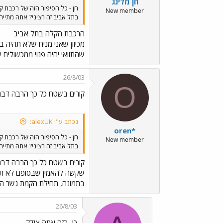
חן מלינג
חן - כל הסיפור הזה של רכבת ק
New member
בתל אביב זה רציני? אתה מתייחס
הרכבת הקלה בתל אביב
מכיוון שאני מניח שלא תהיה 
שהתוואי יהיה פנוי ממכשולים ע
26/8/03
O
קורים בשטח כל כך הרבה דברי
נכתב ע"י alexUK:
oren*
חן - כל הסיפור הזה של רכבת ק
New member
בתל אביב זה רציני? אתה מתייחס
קורים בשטח כל כך הרבה דברי
שקשה להאמין שבסופם לא תבוא 
בתמונה, תחילת הקמת גשר המנ
26/8/03
כן, בזה אתה צודק