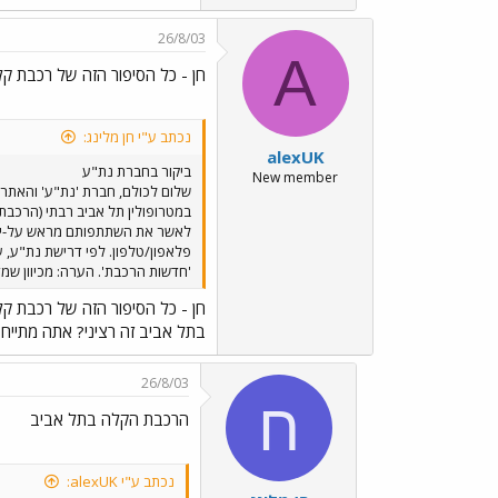
26/8/03
A
חן - כל הסיפור הזה של רכבת ק
נכתב ע"י חן מלינג:
alexUK
ביקור בחברת נת"ע
New member
שלום לכולם, חברת 'נת"ע' והאתר 
לאשר את השתתפותם מראש על-ידי 
'חדשות הרכבת'. הערה: מכיוון שמד
חן - כל הסיפור הזה של רכבת ק
בתל אביב זה רציני? אתה מתייחס
26/8/03
ח
הרכבת הקלה בתל אביב
נכתב ע"י alexUK: