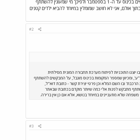
המלא וכן פרטי יצירת קשר - כתובת דוא"ל, פלאפון/טלפון. לפי דרישת נת"ע, עלי להגיש מראש את כמות המשתתפים בכינוס עד ה-1 בספטמבר ולפיכך מי שמעונין להשתתף
וך אולם, אני לא חושב שמומלץ במיוחד להביא ילדים קטנים
#2
 יוצגו התוכניות לפיתוח מערכת תחבורה המונית מסילתית
של תל אביב). הכינוס ייערך בתאריך 8 בספטמבר בשעה 18:00 במשרדי חברת 'נת"ע', ומכיוון שמספר המקומות בכינוס מוגבל, על המבקשים להשתתף
כבת' ובו השם המלא וכן פרטי יצירת קשר - כתובת דוא"ל,
תתפים בכינוס עד ה-1 בספטמבר ולפיכך מי שמעונין להשתתף מתבקש לפנות אלי כמה שיותר מוקדם בכתובת שבאתר
 משפחה שלא מתעניינים במיוחד בנושא, אלא אם כן אין ברירה.
#3