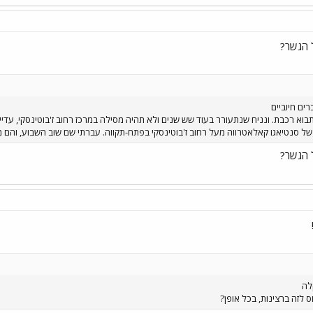
 הגשר?
ים חיוביים
א רכבת. ונניח שנתעורר בעוד שש שנים ולא תהיה מסילה במרכז רחוב ז'בוטינסקי, עדיין 
ל סנטיאגו קאלאטרווה מעל רחוב ז'בוטינסקי בפתח-תקווה. עברתי שם שוב השבוע, והם 
 הגשר?
לה
 לזה ברצינות, בכל אופן?