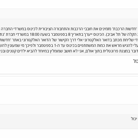
'חדשות הרכבת' מזמינים את חובבי הרכבות והתחבורה הציבורית לכינוס במשרדי החברה בו
במטרופולין תל אביב רבתי (הרכבת הקלה 
שליחת מכתב בדואר האלקטרוני אלי דרך הקישור של הדואר האלקטרוני באתר 'חדשות הר
פלאפון/טלפון. לפי דרישת נת"ע, עלי להגיש מראש את כמות המש
ובר במצגת פרונטלית בתוך אולם, אני לא חושב שמומלץ במיוחד להביא ילדים קטנים ובני
ול
יכול