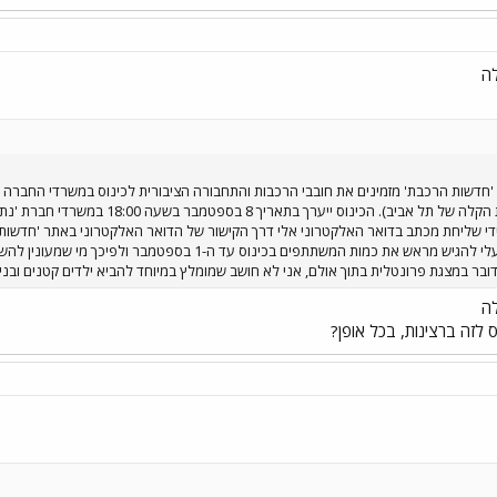
לה
'חדשות הרכבת' מזמינים את חובבי הרכבות והתחבורה הציבורית לכינוס במשרדי החברה בו
במטרופולין תל אביב רבתי (הרכבת הקלה 
שליחת מכתב בדואר האלקטרוני אלי דרך הקישור של הדואר האלקטרוני באתר 'חדשות הר
פלאפון/טלפון. לפי דרישת נת"ע, עלי להגיש מראש את כמות המש
ובר במצגת פרונטלית בתוך אולם, אני לא חושב שמומלץ במיוחד להביא ילדים קטנים ובני
לה
 לזה ברצינות, בכל אופן?