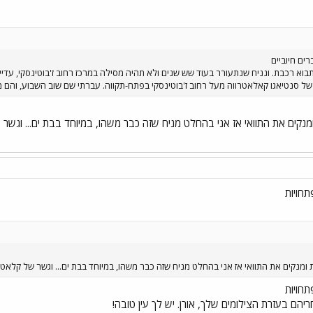
ים חיוביים
א רכבת. ונניח שנתעורר בעוד שש שנים ולא תהיה מסילה במרכז רחוב ז'בוטינסקי, עדיין 
ל סנטיאגו קאלאטרווה מעל רחוב ז'בוטינסקי בפתח-תקווה. עברתי שם שוב השבוע, והם 
נקים את התוואי אז אני בהחלט מניח שזה כבר משהו, במיוחד בבת ים... וגשר 
תחויות
מנקים את התוואי אז אני בהחלט מניח שזה כבר משהו, במיוחד בבת ים... וגשר של קלאטר
תחויות
יהם בעזרת הצילומים שלך, אורן. יש לך עין טובה!