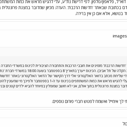
ם בכתובת שבאתר 'חדשות הרכבת'. הערה: מכיוון שמדובר במצגת פרונטלית בת
 בנושא, אלא אם כן אין ברירה.
'חדשות הרכבת' מזמינים את חובבי הרכבות והתחבורה הציבורית לכינוס במשרדי החברה בו
במטרופולין תל אביב רבתי (הרכבת הקלה 
שליחת מכתב בדואר האלקטרוני אלי דרך הקישור של הדואר האלקטרוני באתר 'חדשות הר
פלאפון/טלפון. לפי דרישת נת"ע, עלי להגיש מראש את כמות המש
ובר במצגת פרונטלית בתוך אולם, אני לא חושב שמומלץ במיוחד להביא ילדים קטנים ובני
לך אימייל ואשמח לפגוש חברי פורום נוספים.
ול