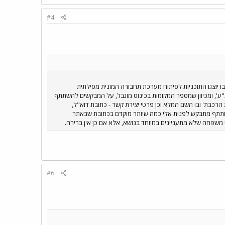
#4
 יוצגו התוכניות לפיתוח מערכת תחבורה המונית מסילתית
של תל אביב). הכינוס ייערך בתאריך 8 בספטמבר בשעה 18:00 במשרדי חברת 'נת"ע', ומכיוון שמספר המקומות בכינוס מוגבל, על המבקשים להשתתף
כבת' ובו השם המלא וכן פרטי יצירת קשר - כתובת דוא"ל,
תתפים בכינוס עד ה-1 בספטמבר ולפיכך מי שמעונין להשתתף מתבקש לפנות אלי כמה שיותר מוקדם בכתובת שבאתר
 משפחה שלא מתעניינים במיוחד בנושא, אלא אם כן אין ברירה.
#6