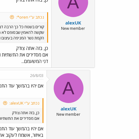
A
נכתב ע"י oren*:
alexUK
קורים בשטח כל כך הרבה דבר
New member
שקשה להאמין שבסופם לא תבו
הקמת גשר המניפה בעיצובו ש
כן, בזה אתה צודק
אם מסדירים את התשתיות ומ
דני המשעמם...
26/8/03
A
אם יהיו בהמשך עוד התפ
נכתב ע"י alexUK:
alexUK
כן, בזה אתה צודק
New member
אם מסדירים את התשתיות ו
אם יהיו בהמשך עוד התפ
באיזור, אשמח לעקוב אחר