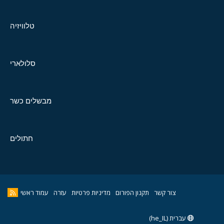
טלוויזיה
סלולארי
מבשלים כשר
חתולים
צור קשר
תקנון הפורום
מדיניות פרטיות
עזרה
עמוד ראשי
עברית (he_IL)