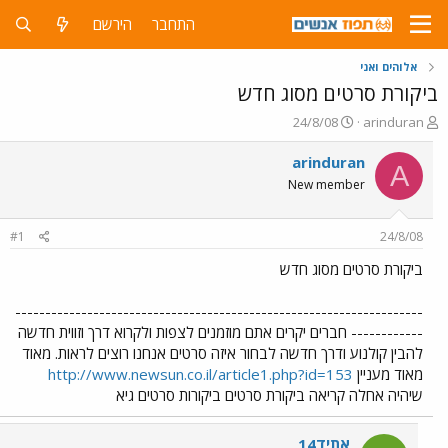
התחבר
הירשם
אלוהים ואני
ביקורת סרטים מסוג חדש
פ
פ
24/8/08
arinduran
ו
ו
ת
ר
arinduran
A
ח
ס
New member
ה
ם
נ
ב
ו
ת
#1
24/8/08
ש
א
א
ר
ביקורת סרטים מסוג חדש
י
ך
--------------------------------------------------------------------
------------ חברים יקרים אתם מוזמנים לצפות ולקרוא דרך וזווית חדשה
להבין קולנוע ודרך חדשה לבחור איזה סרטים אנחנו רוצים לראות. מאוד
מאוד מעניין
http://www.newsun.co.il/article1.php?id=153
שיהיה אחלה קריאה ביקורת סרטים ביקורות סרטים גיא
אתיד14