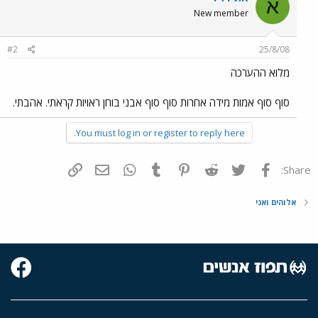
א
New member
#2
25/8/08
מלוא ההערכה
סוף סוף אמות מידה אחרות סוף סוף אבני בוחן ראויות קראתי. אהבתי.
You must log in or register to reply here.
פייסבוק
Twitter
Reddit
Pinterest
Tumblr
WhatsApp
דואר אלקטרוני
הוסף קישור
Share:
אלוהים ואני