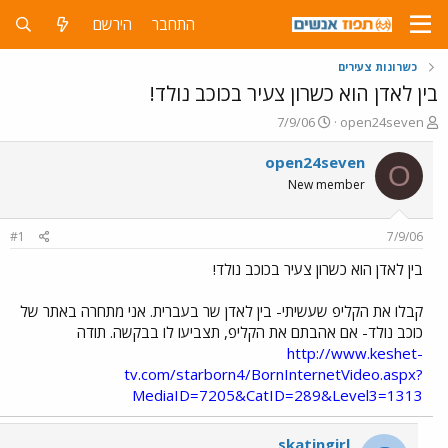
התחבר
הירשם
כשרונות צעירים
בין לאדן הוא כשרון צעיר בכוכב נולד!
פ
פ
7/9/06
open24seven
ו
ו
ת
ר
open24seven
O
ח
ס
New member
ה
ם
נ
ב
ו
ת
#1
7/9/06
ש
א
א
ר
בין לאדן הוא כשרון צעיר בכוכב נולד!
י
ך
קבלו את הקליפ שעשיתי- בין לאדן שר בעברית. אני מתחרה באתר של
כוכב נולד- אם אהבתם את הקליפ, תצביעו לו בבקשה. תודה
http://www.keshet-
tv.com/starborn4/BornInternetVideo.aspx?
MediaID=7205&CatID=289&Level3=1313
skatingirl