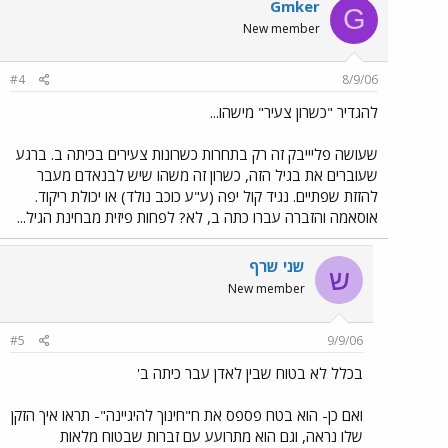
Gmker
G
New member
#4
8/9/06
להגדיר "כשרון צעיר" מישהו...
שעושה פליייבק זה רק בתחרות כשרונות צעירים בכיתה ב. ברגע
שעוברים את בגיל הזה, כשרון זה משהו שיש לבנאדם מעבר
להזזת שפתיים. נגיד קול יפה (ע"ע כוכב נולד) או יכולת ריקוד.
אוסאמה והזברה עברו כתה ב, לא? לפחות פיזית מבחינת הגיל...
שני שרף
ש
New member
#5
9/9/06
בכלל לא בטוח שבין לאדן עבר כיתה ב'
ואם כן- הוא בטח פספס את ח"חינוך להיגיינה"- תראו איך הזקן
שלו נראה, וגם הוא מתרועע עם זברות שבטוח מלאות