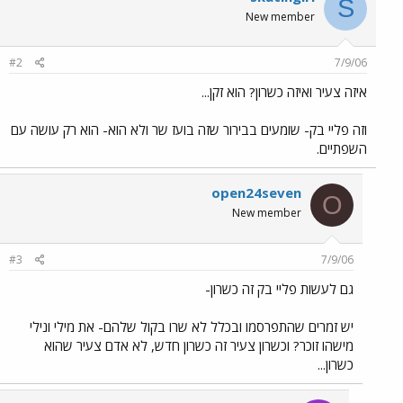
S
New member
#2
7/9/06
איזה צעיר ואיזה כשרון? הוא זקן...
וזה פליי בק- שומעים בבירור שזה בועז שר ולא הוא- הוא רק עושה עם
השפתיים.
open24seven
O
New member
#3
7/9/06
גם לעשות פליי בק זה כשרון-
יש זמרים שהתפרסמו ובכלל לא שרו בקול שלהם- את מילי ונילי
מישהו זוכר? וכשרון צעיר זה כשרון חדש, לא אדם צעיר שהוא
כשרון...