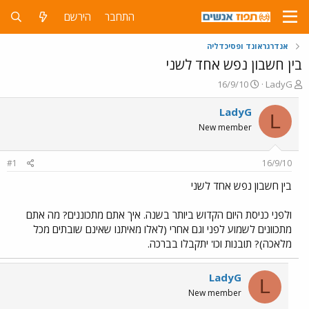
התחבר
הירשם
אנדרגראונד ופסיכדליה
בין חשבון נפש אחד לשני
פ
פ
16/9/10
LadyG
ו
ו
ת
ר
LadyG
L
ח
ס
New member
ה
ם
נ
ב
ו
ת
#1
16/9/10
ש
א
א
ר
בין חשבון נפש אחד לשני
י
ך
ולפני כניסת היום הקדוש ביותר בשנה. איך אתם מתכוננים? מה אתם
מתכוונים לשמוע לפני וגם אחרי (לאלו מאיתנו שאינם שובתים מכל
מלאכה)? תובנות וכו' יתקבלו בברכה.
LadyG
L
New member