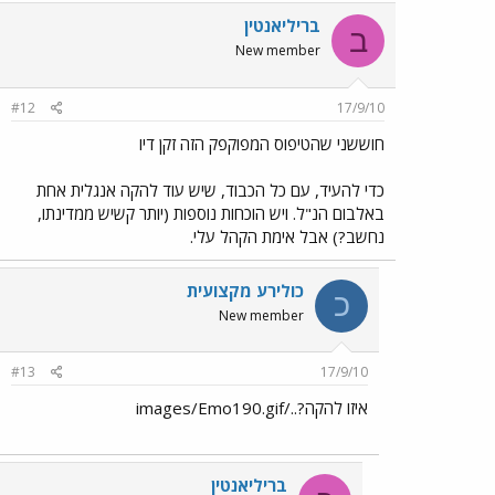
בריליאנטין
ב
New member
#12
17/9/10
חוששני שהטיפוס המפוקפק הזה זקן דיו
כדי להעיד, עם כל הכבוד, שיש עוד להקה אנגלית אחת
באלבום הנ"ל. ויש הוכחות נוספות (יותר קשיש ממדינתו,
נחשב?) אבל אימת הקהל עלי.
כולירע מקצועית
כ
New member
#13
17/9/10
איזו להקה?../images/Emo190.gif
בריליאנטין