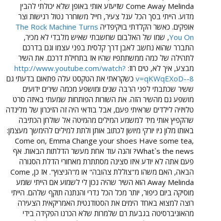
Come Away Melinda שזיעזע אותי באופן שלא יכולתי להבין
מדוע. הייתי בסך הכל עגל צעיר, חייל משוחרר נטול רגישות וצר
אופקים. כאשר הקלדתי בויקיפדיה
The Rock Machine Turns
You On
, שמו של האלבום שחשבתי שאיש מלבדי לא מכיר,
התברר שהוא נחשב לאבן דרך קלסית בפני עצמו וגם בדרכם
לתהילה של כמה ממשתתפיו שהיו אז בתחילת דרכם. את השיר
מבצע, איך לא, טים רוז:
http://www.youtube.com/watch?
v=qKWqEXoD--8
כשקראתי את הטקסט עלה פתאום בדעתי גם
ששיר שכתבתי לפני הרבה שנים ומושפע מכמה שירים ידועים
מושפע גם מהשיר הזה. את השורות הפותחות שמעתי באיזה סרט
טלויזיה לילדים שראיתי פעם, אבל בודאי היה זה הזיכרון של מלינדה
שהקפיץ אותי מיד למשמע המילים מהמיטה אל שולחן הכתיבה
באותו מלון ניו יורקי מיושן לכתוב אותן ולתת למילים להימשך מעצמן:
Come on, Emma Change your shoes Have some tea,
What`s the news? והנה עוד אחת מעשר הדלתות הבאות. אף
פעם אתה לא יודע איזו סצינה מסתתרת מאחורי הדלת הסגורה
הבאה, האם משהו מ"צוללת צהובה" או מ"הניצוץ". אז כן, Come
Away Melinda הוא השיר שהיה נכון לי לשמוע אם הייתי שומע
מוסיקה ביום כיפור, יותר מכל הכל נדרי והנתנה תוקף שלהם. הייתי
רוצה למצוא באחד הימים את הסטודנטית האמריקאית הצעירה
מהאוניברסיטה בגבעת רם שלמרות שלא הכרנו הפקידה בידי