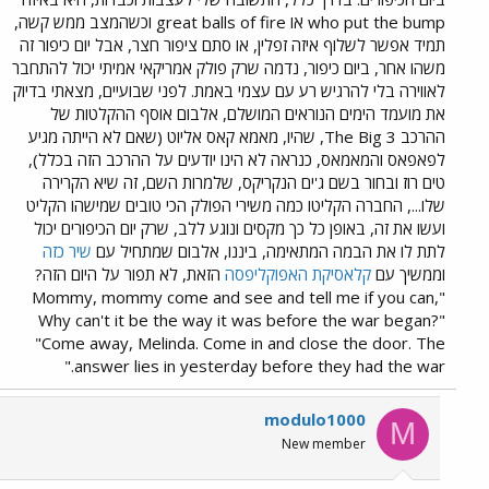
who put the bump או great balls of fire וכשהמצב ממש קשה,
תמיד אפשר לשלוף איזה זפלין, או סתם ציפור חצר, אבל יום כיפור זה
משהו אחר, ביום כיפור, נדמה שרק פולק אמריקאי אמיתי יכול להתחבר
לאווירה בלי להרגיש רע עם עצמי באמת. לפני שבועיים, מצאתי בדיוק
את מועמד הימים הנוראים המושלם, אלבום אוסף ההקלטות של
ההרכב The Big 3, שהיו, מאמא קאס אליוט (שאם לא הייתה מגיע
לפאפאס והמאמאס, כנראה לא הינו יודעים על ההרכב הזה בכלל),
טים רוז ובחור בשם ג'ים הנקריקס, שלמרות השם, זה שיא הקרירה
שלו..., החברה הקליטו כמה משירי הפולק הכי טובים שמישהו הקליט
ועשו את זה, באופן כל כך מקסים ונוגע ללב, שרק יום הכיפורים יכול
לתת לו את הבמה המתאימה, ביננו, אלבום שמתחיל עם
שיר כזה
וממשיך עם
קלאסיקת האפוקליפסה
הזאת, לא תפור על היום הזה?
"Mommy, mommy come and see and tell me if you can,
Why can't it be the way it was before the war began?"
"Come away, Melinda. Come in and close the door. The
answer lies in yesterday before they had the war."
modulo1000
M
New member