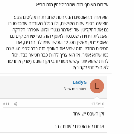
אלבום האוסף הזה שהברילינטין הזה הביא
הוא אחד מהאוספים הבני זונות שחברת התקליטים CBS
הוציאה בסוף שנות השישים, ולו בגלל העובדה שהכניסו בו
גם את התקליטון של "אלמר גנטרי וולווט אופרה" הלהקה
האנגלית היחידה שנכנסה לאוסף הזה. כפי שידוע, קיים גם
האוסף "רוק מאשין מס. 2" ועכשיו שימו לב חברים, אם
הטיפוס החדש הזה שמע את האוסף הזה כבר לפני 40 שנה
כמו שהוא אומר, אז הוא צריך להיות כבר חטיאר כבד. יכול
להיות שהוא יותר קשיש ממורי ורבי זקן השבט (שרק אותו עוד
לא הצלחתי לקבור)?
LadyG
L
New member
#11
17/9/10
זקן השבט יש אחד
אנחנו לא הולכים לשנות דבר