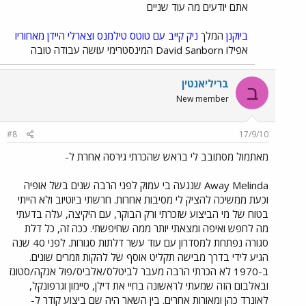
אתם יודעים מה עוד שניים
ביוקנן
המלך
ניק קייב עם טוטס טילמנס וצארלי היידן מאחוריו
אפילו David Sanborn המינסטרימי עושה עבודה טובה
בריליאנטין
ב
New member
#8
17/9/10
מאתמול מסתובב לי בראש שהכרתי גירסה אחרת ל-
Away Melinda שנגעה בי עמוק לפני הרבה שנים בשל אופיה
וכעת ממשיכה להציק לי מסיבות אחרות. חרשתי ביוטיוב ולא הייתי
בטוח של מי הביצוע שזכרתי ורק הבוקר, עם היקיצה, עלה בדעתי
מה לחפש ואיפה ומצאתי יותר ממה שחיפשתי. ככה זה, כל דלת
סגורה נפתחת למסדרון עם עוד עשר דלתות סגורות. לפני 40 שנה
הגיע לידי בדרך מבישה תקליט אוסף של להקות וזמרים שונים.
ב-1970 לא הכרתי הרבה מעבר לביטלס/אלביס/פול אנקה/סטונז
ובאלבום הזה שמעתי לראשונה בחיי את דילן, סיימון וגרפונקל,
לאונרד כהן ומאורות אחרים. בין השאר היה שם ביצוע קודר ל-