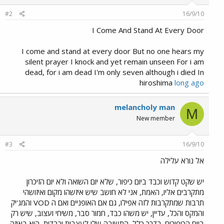
#2
16/9/10
I Come And Stand At Every Door
I come and stand at every door But no one hears my
silent prayer I knock and yet remain unseen For i am
dead, for i am dead I'm only seven although i died In
hiroshima
long ago
melancholy man
M
New member
#3
16/9/10
אל נורא עלילה
יש שקט קדוש וכבד ביום כיפור, שלא יום השואה ולא יום הזיכרון
מתקרבים אליו, האמת, אני לא חושב שיש איזשהו מקום ואיזושהי
תרבות שמתקרבות לזה אפילו, גם אם האופניים ואם ה VOD והמג'יק
והמקס והכל, עדיין, יש משהו כבד, חמור סבר, משיחי ועצוב, שיש רק
ביום הכיפורים. בדרך כלל, התשובה שלי לעצבות וכבדות, היא באיזה