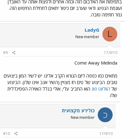
בתמימות את האלבום הזה וכמה אחרים ולפצות אותה על האובדן
ועוגמת הנפש. ודאי שערב יום כיפור יתאים לתחילת החיפוש הזה.
גמר חתימה טובה.
LadyG
L
New member
#9
17/9/10
Come Away Melinda
מתאים כמו כפפה ליום הנורא הקרב אלינו. יש לשיר המון ביצועים
טובים. הביצוע של טים רוז מצויין (השיר אגב אינו שלו). הביצוע
של
הוולווט פוג
הוא החביב עלי, אולי בגלל האוירה הפסיכדלית
שלו.
כולירע מקצועית
כ
New member
#10
17/9/10