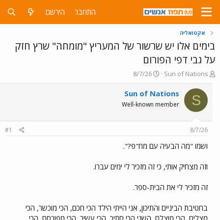
התחבר
הירשם
אקטואליה
בימים אלו יש שרשור של המעריץ "מומחה" שרץ חזק
על גבי דפי הפורום
פ
פ
8/7/26
Sun of Nations
ו
ו
ת
ר
Sun of Nations
S
ח
ס
Well-known member
ה
ם
נ
ב
ו
ת
#1
8/7/26
ש
א
א
ר
ושמו "מה הבעיה עם מח"פ?".
י
ך
וזה מצחיק אותי, כי זה מזכיר לי ימים עברו.
זה מזכיר לי את הבית-ספר.
בחטיבת הביניים והתיכון, אני הייתי הילד הכי חכם, הכי מוכשר, הכי
מצליח, הכי מוצלח, השני הכי חתיך, הכי עשיר, הכי מפורסם, הכי