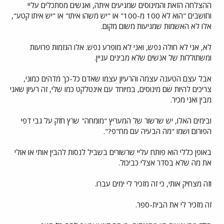
ההצלחה הזאת והמינוסים שמגיעים איתה, ואנשים מסתכלים עליי
וחושבים "הוא לא 100 מ-100" או "יש משהו איתו" או "יש איתו קטע",
אלו לא האשמות שמגיעות משום מקום.
לא, אני לא חולה נפש, ואני לא מופרע נפש. אלו הגזמות פרועות
ומשתוללות של אנשים שלא מבינים עניין.
אבל עצם הטענה עצמה והרעיון עצמו שאדם כל-כך מדהים כמוני,
צריכים להיות שם מינוסים, במיוחד עם אינטלקט כמו שלי, זה רעיון שאני
מבין ואני מכיר.
ובימים האלו, יש שרשור של המעריץ "מומחה" שרץ חזק על גבי דפי
הפורום ושמו "מה הבעיה עם מח"פ?".
באופן כללי הוא פותח עליי שרשורים בשביל לנסות להבין אותי או אולי
את מה שלא בסדר אצלי כביכול.
וזה מצחיק אותי, כי זה מזכיר לי ימים עברו.
זה מזכיר לי את הבית-ספר.