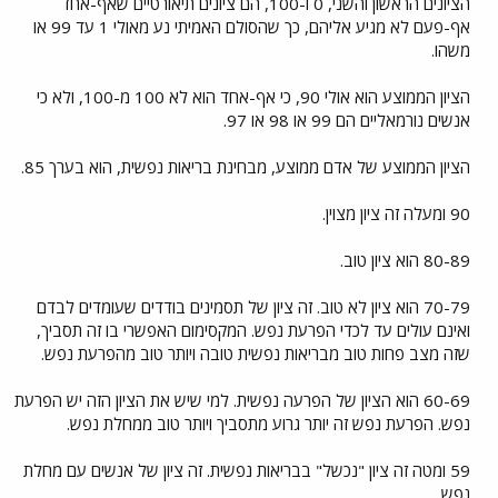
הציונים הראשון והשני, 0 ו-100, הם ציונים תיאורטיים שאף-אחד
אף-פעם לא מגיע אליהם, כך שהסולם האמיתי נע מאולי 1 עד 99 או
משהו.
הציון הממוצע הוא אולי 90, כי אף-אחד הוא לא 100 מ-100, ולא כי
אנשים נורמאליים הם 99 או 98 או 97.
הציון הממוצע של אדם ממוצע, מבחינת בריאות נפשית, הוא בערך 85.
90 ומעלה זה ציון מצוין.
80-89 הוא ציון טוב.
70-79 הוא ציון לא טוב. זה ציון של תסמינים בודדים שעומדים לבדם
ואינם עולים עד לכדי הפרעת נפש. המקסימום האפשרי בו זה תסביך,
שזה מצב פחות טוב מבריאות נפשית טובה ויותר טוב מהפרעת נפש.
60-69 הוא הציון של הפרעה נפשית. למי שיש את הציון הזה יש הפרעת
נפש. הפרעת נפש זה יותר גרוע מתסביך ויותר טוב ממחלת נפש.
59 ומטה זה ציון "נכשל" בבריאות נפשית. זה ציון של אנשים עם מחלת
נפש.