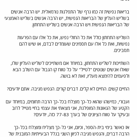
בריאות נפשית זה כמו גרף של התפלגות נורמאלית. יש הרבה אנשים
בשליש העליון של הבריאות הנפשית, יש הרבה אנשים בשליש האמצעי
של הבריאות הנפשית ויש הרבה אנשים בשליש התחתון.
השליש התחתון כולל את כל החולי נפש, את כל אלו עם הפרעות
נפשיות, ואת כל אלו עם תסמינים שעומדים לבדם, או שיש להם
תסביכים.
השתייכות לשליש התחתון, במיוחד אם משתייכים לשליש העליון שלו,
שאלו אנשים שנוטים "לטייל" על כל טווח קו הגבול עם השלב הבא
ולפעמים להימצא מעליו, זאת לא בושה.
החיים קשים. החיים לא קלים. דברים קורים. הנפש מגיבה. אתם יודעים?
ועבורי, כמישהו שהוא כל-כך מוצלח בכל-כך הרבה תחומים, במיוחד עם
הקטע של הגאונות המופלגת, אני מצאתי את עצמי בחיי מטייל לרוב
ובעיקר על טווח הציונים של בערך 77-83 כזה, יודעים?
אז כאשר בימי בית-הספר, וכיום, אני כל-כך מצליח ומוצלח בכל-כך
הרבה דברים, והנפש מגיבה לכיוון השני בגלל הבעייתיות המובנית של