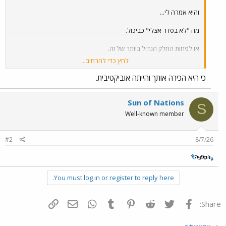
והיא אמרה לי...
מה "לא בסדר אצלי" כביכול.
או לפחות החלק הגדול ביותר של זה.
לחץ כדי להרחיב...
חלק שהוא נכון.
כי היא הכירה אותך והייתה אוביקטיבית.
חלק שהוא אמיתי.
Sun of Nations
S
Well-known member
#2
8/7/26
You must log in or register to reply here.
פייסבוק
Twitter
Reddit
Pinterest
Tumblr
WhatsApp
דואר אלקטרוני
הוסף קישור
Share: