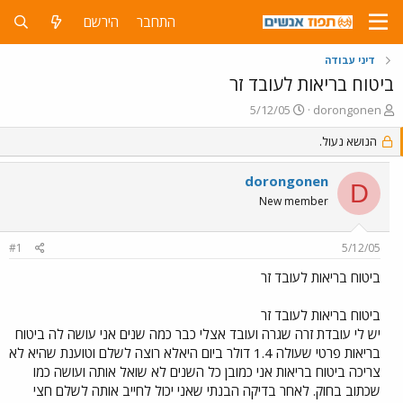
התחבר
הירשם
דיני עבודה
ביטוח בריאות לעובד זר
פ
פ
5/12/05
dorongonen
ו
ו
ת
הנושא נעול.
ר
ח
ס
ה
ם
dorongonen
D
נ
ב
New member
ו
ת
ש
א
א
ר
#1
5/12/05
י
ך
ביטוח בריאות לעובד זר
ביטוח בריאות לעובד זר
יש לי עובדת זרה שגרה ועובד אצלי כבר כמה שנים אני עושה לה ביטוח
בריאות פרטי שעולה 1.4 דולר ביום היאלא רוצה לשלם וטוענת שהיא לא
צריכה ביטוח בריאות אני כמובן כל השנים לא שואל אותה ועושה כמו
שכתוב בחוק. לאחר בדיקה הבנתי שאני יכול לחייב אותה לשלם חצי