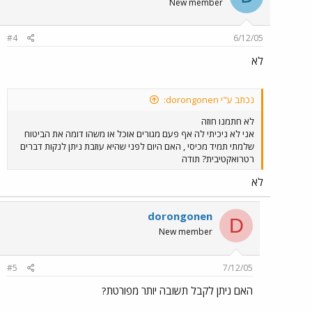
New member
#4
6/12/05
לא
נכתב ע"י dorongonen:
לא חתמנו חוזה
אני לא ניכיתי לה אף פעם מגורים אוכל או משהו דומה את הביטוח
שלמתי תמיד מכיסי , האם היום לפני שהיא עוזבת ניתן לנקות דברים
רטרואקטיבית? תודה
לא
dorongonen
D
New member
#5
7/12/05
האם ניתן לקבל תשובה יותר מפורטת?