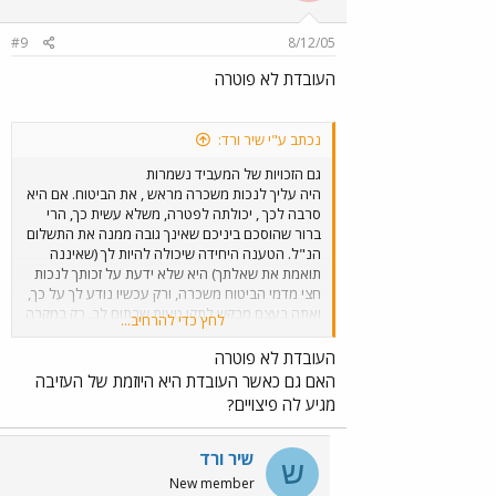
#9
8/12/05
העובדת לא פוטרה
נכתב ע"י שיר ורד:
גם הזכויות של המעביד נשמרות
היה עליך לנכות משכרה מראש , את הביטוח. אם היא
סרבה לכך , יכולתה לפטרה, משלא עשית כך, הרי
ברור שהוסכם ביניכם שאינך גובה ממנה את התשלום
הנ"ל. הטענה היחידה שיכולה להיות לך (שאיננה
תואמת את שאלתך) היא שלא ידעת על זכותך לנכות
חצי מדמי הביטוח משכרה, ורק עכשיו נודע לך על כך,
ואתה בעצם מבקש לתקן טעות שבתום לב. רק במקרה
לחץ כדי להרחיב...
כזה, יש הצדקה לניכוי בדיעבד ואם זה יגיע לבית הדין,
תצטרך לשכנע שבאמת מדובר על טעות שבתום לב
העובדת לא פוטרה
שהתגלתה לך בדיוק עכשיו. גם אז הסכויים לזכות
האם גם כאשר העובדת היא היוזמת של העזיבה
בתביעה נמוכים. לגבי השנה,אם עדיין לא שלמת את
מגיע לה פיצויים?
הביטוח והעובדת לא מבוטחת אתה עובר על החוק
ואם זה יגיע לידי משפט אתה עשוי לחטוף קנס כבד.
אם מדובר בביטוח לתקופה עתידית ואתה מתכוון
שיר ורד
ש
להמשיך ולהעסיקה, אתה יכול להודיע לה שהחל
New member
מעכשיו תנהג כחוק ותנכה משכרה את מחצית דמי