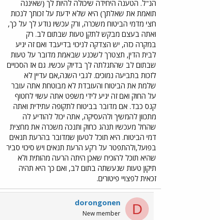
הנ"ל. הטענה היחידה שיכולה להיות לך (שאיננה
תואמת את שאלתך) היא שלא ידעת על זכותך לנכות
חצי מדמי הביטוח משכרה, ורק עכשיו נודע לך על כך,
ואתה בעצם מבקש לתקן טעות שבתום לב. רק
במקרה כזה, יש הצדקה לניכוי בדיעבד ואם זה יגיע
לבית הדין, תצטרך לשכנע שבאמת מדובר על טעות
שבתום לב שהתגלתה לך בדיוק עכשיו. גם אז הסכויים
לזכות בתביעה נמוכים. לגבי השנה,אם עדיין לא
שלמת את הביטוח והעובדת לא מבוטחת אתה עובר
על החוק ואם זה יגיע לידי משפט אתה עשוי לחטוף
קנס כבד. אם מדובר בביטוח לתקופה עתידית ואתה
מתכוון להמשיך ולהעסיקה, אתה יכול להודיע לה
שהחל מעכשיו תנהג כחוק ותנכה משכרה את מחצית
דמי הביטוח. היא תוכל לטעון שמדובר בהרעת תנאים
בפועל,ולהתפטר על רקע הרעת תנאים ויש סיכוי סביר
שהיא תוכל להוכיח שאכן היתה הרעה מהותית ולא
תיקון טעות שנעשתה בתום לב, ואם כך היא תהיה
זכאית לפצויי פיטורים.
dorongonen
D
New member