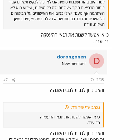
למה היום בהתחשבנות סופית אני לא יכול לבקש תשלום עבור
ביטוח הבריאות היקר ששלמתי לה כל השנים , ושבוא היא לא
השתתפה אף פעם? יש לי כמובן את האישורים על הביטוחים
כל השנים. ומדובר בביטוח שהיא ניצלה כמה פעמים במשך
השנים. תודה
כי אי אפשר לשנות את תנאי ההעסקה
בדיעבד.
dorongonen
D
New member
#7
7/12/05
והאם ניתן לגבות לגבי השנה ?
נכתב ע"י שיר ורד:
כי אי אפשר לשנות את תנאי ההעסקה
בדיעבד.
והאם ניתן לגבות לגבי השנה ?
זה סכום שאני עוד לא שלמתי. באופן כללי זה נראה לי