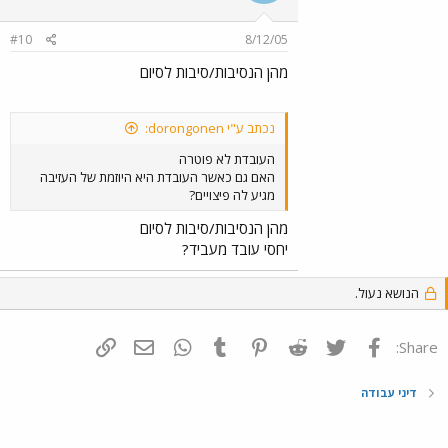
הביטוח. היא תוכל לטעון שמדובר בהרעת תנאים
בפועל,ולהתפטר על רקע הרעת תנאים ויש סיכוי
#10
8/12/05
סביר שהיא תוכל להוכיח שאכן היתה הרעה מהותית
ולא תיקון טעות שנעשתה בתום לב, ואם כך היא תהיה
מהן הנסיבות/סיבות לסיום
זכאית לפצויי פיטורים.
נכתב ע"י dorongonen:
העובדת לא פוטרה
האם גם כאשר העובדת היא היוזמת של העזיבה
מגיע לה פיצויים?
מהן הנסיבות/סיבות לסיום
יחסי עובד מעביד?
הנושא נעול.
פייסבוק
Twitter
Reddit
Pinterest
Tumblr
WhatsApp
דואר אלקטרוני
הוסף קישור
Share:
דיני עבודה