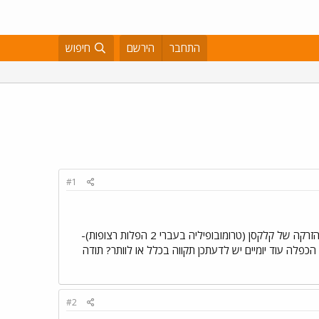
התחבר
הירשם
חיפוש
#1
יודעת שזה לא הפורום הכי מתאים אבל אשמח לדעת מנסיונכן 15 יום אחרי ביוץ היום בדיקת בטא 28 ? התחלתי בהזרקה של קלקסן (טרומובופיליה בעברי 2 הפלות רצופות)-
פלה עוד יומיים יש לדעתכן תקווה בכלל או לוותר? תודה
#2