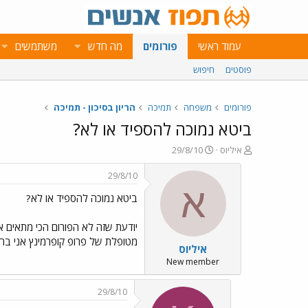
עמוד ראשי
פורומים
מה חדש
משתמשים
פוסטים
חיפוש
פורומים
משפחה
תמיכה
הריון בסיכון - תמיכה
ביטא נמוכה להספיד או לא?
פ
פ
איליוס
29/8/10
ו
ו
ת
ר
29/8/10
ח
ס
א
ביטא נמוכה להספיד או לא?
ה
ם
נ
ב
ו
ת
ש
א
מטופלת של פרופ קופרמינץ אני בהת
איליוס
א
ר
י
New member
ך
29/8/10