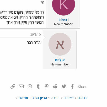
K
הי
לדעתי תתחילי. מוקדם מידי לדעת
להתפתחות ההריון. אם את מטופל
kinsti
והמשך הריון תקין וארוך ארוך
New member
29/8/10
א
תודה רבה
איליוס
New member
פייסבוק
Twitter
Reddit
Pinterest
Tumblr
WhatsApp
דואר אלקטרונ
הוסף קי
Share:
פורומים
משפחה
תמיכה
הריון בסיכון - תמיכה