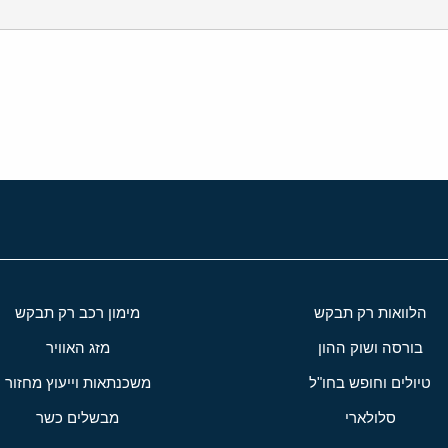
י
שור
הלוואות רק תבקש
מימון רכב רק תבקש
בורסה ושוק ההון
מזג האוויר
טיולים וחופש בחו"ל
משכנתאות וייעוץ מחזור
סלולארי
מבשלים כשר