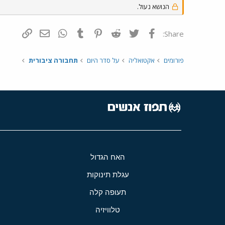
הנושא נעול.
פייסבוק
Twitter
Reddit
Pinterest
Tumblr
WhatsApp
דואר אלקטרונ
הוסף קי
Share:
פורומים
אקטואליה
על סדר היום
תחבורה ציבורית
האח הגדול
עגלת תינוקות
תעופה קלה
טלוויזיה