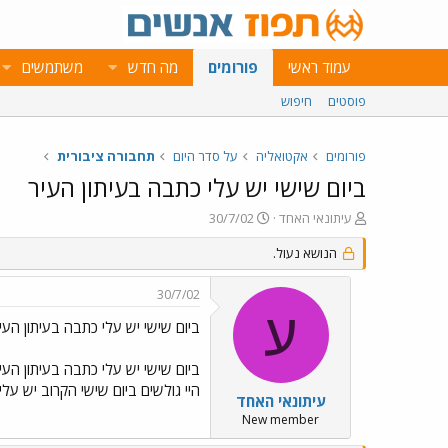
עמוד ראשי
פורומים
מה חדש
משתמשים
פוסטים
חיפוש
פורומים
אקטואליה
על סדר היום
תחבורה ציבורית
ביום שישי יש עלי כתבה בעיתון העיר
פ
פ
עיתונאי האחד
30/7/02
ו
ו
ת
הנושא נעול.
ר
ח
ס
ה
ם
30/7/02
נ
ב
ע
ו
ת
ביום שישי יש עלי כתבה בעיתון העי
ש
א
א
ר
ביום שישי יש עלי כתבה בעיתון העי
י
היי גולשים ביום שישי הקרוב יש ע
ך
עיתונאי האחד
New member