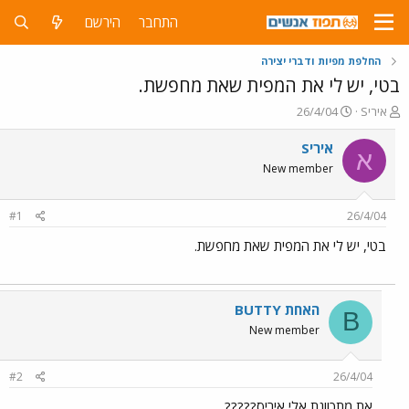
התחבר
הירשם
החלפת מפיות ודברי יצירה
בטי, יש לי את המפית שאת מחפשת.
פ
פ
איריS
26/4/04
ו
ו
ת
ר
איריS
א
ח
ס
New member
ה
ם
נ
ב
ו
ת
#1
26/4/04
ש
א
א
ר
בטי, יש לי את המפית שאת מחפשת.
י
ך
BUTTY האחת
B
New member
#2
26/4/04
את מתכוונת אלי איריס?????