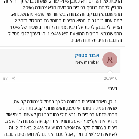
הריבית של הפריים היא כמובן 1%- עוד 2 שאלות ברשותך: 1. אתה
ממליץ לקחת בנוסף לריבית הקבועה הלא צמודה (20%
מהמשכנתא) גם קבועה צמודה בשיעור של 45% מהמשכנתא.
למה אחוז כ"כ גבוה ומהיא הריבית המומלצת במסלול הזה? 2.
הציעו לי בבנק ללכת על ריבית צמודה לדולר בשעיור של 10%
מהמשכנתא. הריבית המוצעת היא 1.94%. הי דעתך לגבי מסלול
זה וגובה הריבית? תודה אביב
אבנר סטפק
א
New member
#7
20/9/10
דעתי
1. כן, מאחר והריבית הנמוכה כל כך במסלול צמודה קבועה,
שהיא הנמוכה ביותר אי פעם, והאפשרות לקבע נתח ניכר
מהמשכנתא בריבית כזו נראים לי כמו דבר נכון לעשות. הייתי אולי
מגדיל את הקל"צ ל-30% ומוריד את הקבועה הצמודה ל-35%.
ריבית בצמודה הקבועה אפשר להגיע עד 2.4% באיגוד. 2. זה
לא יהיה רע לשלב דולר, אבל מנגד אני גם לא רואה סיבה טובה