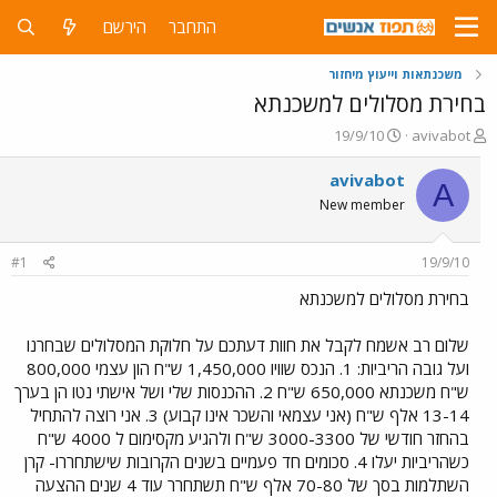
התחבר
הירשם
משכנתאות וייעוץ מיחזור
בחירת מסלולים למשכנתא
פ
פ
19/9/10
avivabot
ו
ו
ת
ר
avivabot
A
ח
ס
New member
ה
ם
נ
ב
ו
ת
#1
19/9/10
ש
א
א
ר
בחירת מסלולים למשכנתא
י
ך
שלום רב אשמח לקבל את חוות דעתכם על חלוקת המסלולים שבחרנו
ועל גובה הריביות: 1. הנכס שוויו 1,450,000 ש"ח הון עצמי 800,000
ש"ח משכנתא 650,000 ש"ח 2. ההכנסות שלי ושל אישתי נטו הן בערך
13-14 אלף ש"ח (אני עצמאי והשכר אינו קבוע) 3. אני רוצה להתחיל
בהחזר חודשי של 3000-3300 ש"ח ולהגיע מקסימום ל 4000 ש"ח
כשהריביות יעלו 4. סכומים חד פעמיים בשנים הקרובות שישתחררו- קרן
השתלמות בסך של 70-80 אלף ש"ח תשתחרר עוד 4 שנים ההצעה