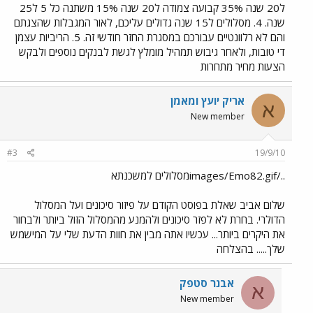
ל20 שנה 35% קבועה צמודה ל20 שנה 15% משתנה כל 5 ל25
שנה. 4. מסלולים ל15 שנה גדולים עליכם, לאור המגבלות שהצגתם
והם לא רלוונטיים עבורכם במסגרת החזר חודשי זה. 5. הריביות עצמן
די טובות, ולאחר גיבוש תמהיל מומלץ לגשת לבנקים נוספים ולבקש
הצעות מחיר מתחרות
אריק יועץ ומאמן
א
New member
#3
19/9/10
../images/Emo82.gifמסלולים למשכנתא
שלום אביב שאלת בפוסט הקודם על פיזור סיכונים ועל המסלול
הדולרי. בחרת לא לפזר סיכונים ולהמנע מהמסלול הזול ביותר ולבחור
את היקרים ביותר... עכשיו אתה מבין את חוות הדעת שלי על המישמש
שלך..... בהצלחה
אבנר סטפק
א
New member