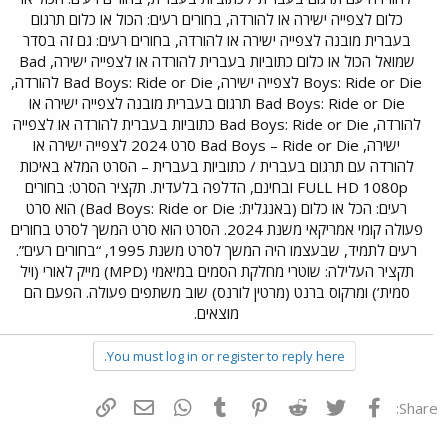
כלום לצפייה ישירה או להורדה, בחורים רעים: הכול או כלום תרגום
בעברית מובנה לצפייה ישירה או להורדה, בחורים רעים: גם זה בסדר
שמואל הכול או כלום כתוביות בעברית להורדה או לצפייה ישירה, Bad
Boys: Ride or Die לצפייה ישירה, Bad Boys: Ride or Die להורדה,
Bad Boys: Ride or Die תרגום בעברית מובנה לצפייה ישירה או
להורדה, Bad Boys: Ride or Die כתוביות בעברית להורדה או לצפייה
ישירה, Bad Boys – Ride or Die סרט 2024 לצפייה ישירה או
להורדה עם תרגום בעברית / כתוביות בעברית – הסרט המלא באיכות
FULL HD 1080p ובחינם, הדלפה בלעדית. תקציר הסרט: בחורים
רעים: הכל או כלום (באנגלית: Bad Boys: Ride or Die) הוא סרט
פעולה קומי אמריקאי משנת 2024. הסרט הוא סרט המשך לסרט בחורים
רעים לתמיד, שבעצמו היה המשך לסרט משנת 1995, “בחורים רעים”.
תקציר העלילה: שוטרי מחלקת הסמים במיאמי (MPD) מייק לאורי (ויל
סמית’) ומרקוס ברנט (מרטין לורנס) שוב משתפים פעולה. הפעם הם
מוצאים.​
You must log in or register to reply here.
פייסבוק
Twitter
Reddit
Pinterest
Tumblr
WhatsApp
דואר אלקטרוני
הוסף קישור
Share: