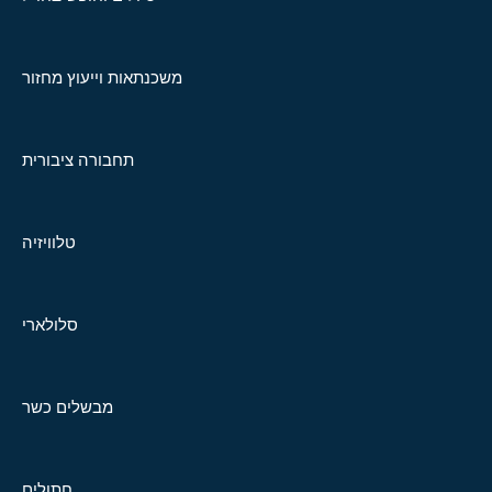
משכנתאות וייעוץ מחזור
תחבורה ציבורית
טלוויזיה
סלולארי
מבשלים כשר
חתולים