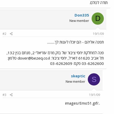
תודה לכולם.
Don335
D
New member
#2
19/1/09
תפנה אליהם - הם יוכלו לענות לך..........
פנה למחלקת יחסי ציבור של בזק מרכז עזריאלי 2, מנחם בגין 132,
תל אביב 61620 דוא"ל, יחסי ציבור:
dover@bezeq.co.il
טלפון:
03-6262600 פקס: 03-6262609
skeptic
S
New member
#3
19/1/09
../images/Emo51.gif