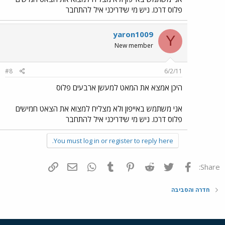
פלוס דרכו. ניש מי שידריכני איל להתחבר
yaron1009
Y
New member
#8
6/2/11
היכן אמצא את המאט למעשן ארבעים פלוס
אני משתמש באייפון ולא מצליח למצוא את הצאט חמישים
פלוס דרכו. ניש מי שידריכני איל להתחבר
You must log in or register to reply here.
פייסבוק
Twitter
Reddit
Pinterest
Tumblr
WhatsApp
דואר אלקטרוני
הוסף קישור
Share:
חדרה והסביבה