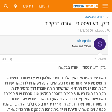
התחבר
הירשם
חדרה והסביבה
בזק, ידע היסטורי - עזרה בבקשה
פ
פ
18/1/09
skeptic
ו
ו
ת
ר
skeptic
S
ח
ס
New member
ה
ם
נ
ב
ו
ת
#1
18/1/09
ש
א
א
ר
בזק, ידע היסטורי - עזרה בבקשה
י
ך
האם יש מי שיודע/ת איך הלכו מספרי הטלפון בארץ בשנות החמישים?
מחפש מידע על איזור פרדס חנה. האם היתה אפשרות להתקשר ישירות
לבית המנוי נניח מת"א או שהשיחה היתה עוברת דרך מרכזיה ידנית
מקומית? האם היו אז 3 ספרות במספר הטלפון או 4 ספרות או 5 ספרות?
האם איזור החיוג (אם כבר היה כזה אז) היה אכן 063 או ש- 063 זו
התפתחות יותר מאוחרת (כלומר אולי היה קודם 06 בלבד)? מדובר בשנת
1956. אם מישהו/י יודע/ת או יודע/ת להפנות למקום אחר כדי לשאול.