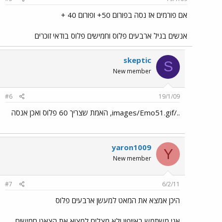
אם פורמים אז נסה בפורום 50+ ופורום 40 +
אנשים בגיל ארבעים פלוס וחמישים פלוס בודאי זוכרים
skeptic
S
New member
#6
19/1/09
../images/Emo51.gif, האמת שצריך 60 פלוס ואכן אנסה
yaron1009
Y
New member
#7
6/2/11
היכן אמצא את המאט למעשן ארבעים פלוס
אני משתמש באייפון ולא מצליח למצוא את הצאט חמישים