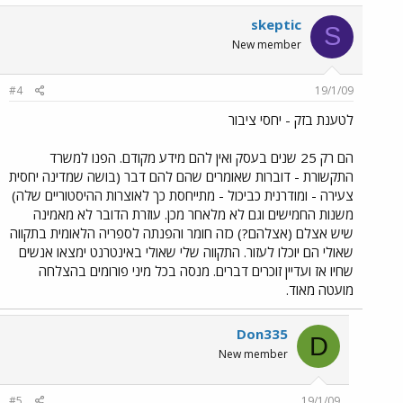
skeptic
S
New member
#4
19/1/09
לטענת בזק - יחסי ציבור
הם רק 25 שנים בעסק ואין להם מידע מקודם. הפנו למשרד
התקשורת - דוברות שאומרים שהם להם דבר (בושה שמדינה יחסית
צעירה - ומודרנית כביכול - מתייחסת כך לאוצרות ההיסטוריים שלה)
משנות החמישים וגם לא מלאחר מכן. עוזרת הדובר לא מאמינה
שיש אצלם (אצלהם?) כזה חומר והפנתה לספריה הלאומית בתקווה
שאולי הם יוכלו לעזור. התקווה שלי שאולי באינטרנט ימצאו אנשים
שחיו אז ועדיין זוכרים דברים. מנסה בכל מיני פורומים בהצלחה
מועטה מאוד.
Don335
D
New member
#5
19/1/09