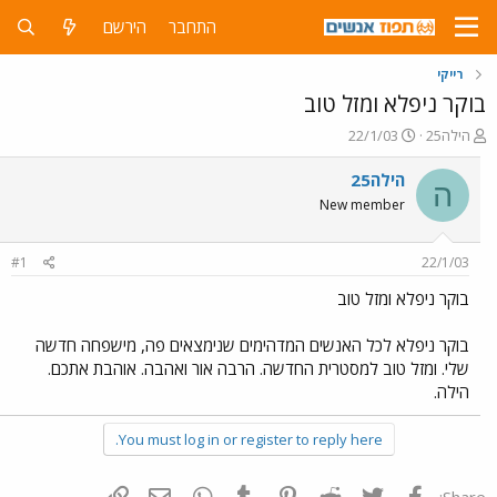
התחבר
הירשם
רייקי
בוקר ניפלא ומזל טוב
פ
פ
הילה25
22/1/03
ו
ו
ת
ר
הילה25
ה
ח
ס
New member
ה
ם
נ
ב
ו
ת
#1
22/1/03
ש
א
א
ר
בוקר ניפלא ומזל טוב
י
ך
בוקר ניפלא לכל האנשים המדהימים שנימצאים פה, מישפחה חדשה
שלי. ומזל טוב למסטרית החדשה. הרבה אור ואהבה. אוהבת אתכם.
הילה.
You must log in or register to reply here.
פייסבוק
Twitter
Reddit
Pinterest
Tumblr
WhatsApp
דואר אלקטרוני
הוסף קישור
Share: