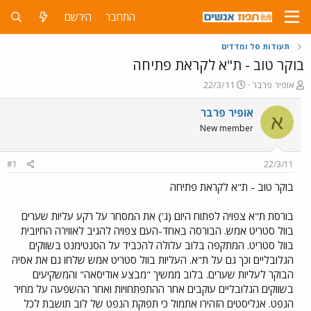
התחבר
הירשם
תעודות סל ומדדים
בוקר טוב - ת"א לקראת פתיחה
פ
פ
אופיר פרבר
22/3/11
ו
ו
ת
ר
אופיר פרבר
א
ח
ס
New member
ה
ם
נ
ב
ו
ת
#1
22/3/11
ש
א
א
ר
בוקר טוב - ת"א לקראת פתיחה
י
ך
בורסת ת"א צפויה לפתוח היום (ג') את המסחר על רקע עליות שערים
בוול סטריט אמש. הבורסה באחד-העם צפויה להגיב לאווירה החיובית
בוול סטריט. המתקפה בלוב עלולה להכביד על הסנטימנט בשווקים
הגלובליים וכך גם על ת"א. העליות בוול סטריט אמש שלחו גם את אסיה
הבוקר לעליות שערים. בלוב ממשיך "מבצע אודיסאה" והמשקיעים
בשווקים הגלובליים עוקבים אחר ההתפתחויות ואחר ההשפעה על מחיר
הנפט. אנליסטים הזהירו אתמול כי תפוקת הנפט של לוב תושבת לכל