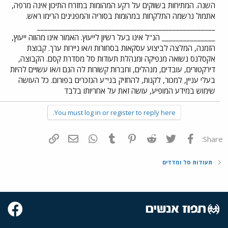
השנה. המתיחות בשווקים על רקע המהומות במזרח התיכון אינה מרפה,
אתמול נרשמה התלקחות במהומות בסוריה והמפגינים הרימו ראש.
__________________________________________________
_______________ הנ"ל אינו בעל רשיון לייעוץ. האמור אינו מהווה ייעוץ,
הזמנה, המלצה לביצוע עסקאות בסחורות ו/או ניירות ערך. קבוצת
אקסלנס נשואה מנפיקה ומנהלת תעודות סל מסדרת קסם. הקבוצה,
דירקטורים, עובדים, מנהלים, וחברות קשורות לה הנם ו/או עשויים להיות
בעלי עניין, למכור, לקנות, להחזיק בני"ע הנזכרים בפורום. כל העושה
שימוש במידע המופיע, עושה זאת על אחריותו בלבד
You must log in or register to reply here.
פייסבוק
Twitter
Reddit
Pinterest
Tumblr
WhatsApp
דואר אלקטרוני
הוסף קישור
Share:
תעודות סל ומדדים