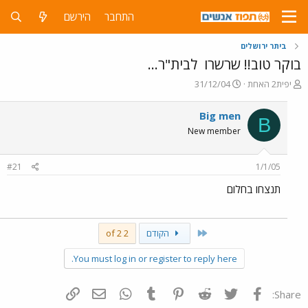
התחבר
הירשם
ביתר ירושלים
בוקר טוב!! שרשרו
לבית"ר...
פ
פ
יפית2 האחת
31/12/04
ו
ו
ת
ר
Big men
B
ח
ס
New member
ה
ם
נ
ב
ו
ת
#21
1/1/05
ש
א
א
ר
תנצחו בחלום
י
ך
First
הקודם
2 of 2
You must log in or register to reply here.
פייסבוק
Twitter
Reddit
Pinterest
Tumblr
WhatsApp
דואר אלקטרוני
הוסף קישור
Share: