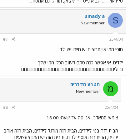
סי יו אול....... הב א נייס דיי. ימצ'וק, תודה. וגם אמסור...
smady a
S
New member
#7
25/4/04
חופי ממי אין תרוצים יש חיים. יש ילד
ילדים. אי אפשר ככה סתם לעזוב הכל. ממי שלך
גדוליםםםםםםםםםםםםםםםםםםםםםםםםםםםםםםםםם
מטבע הדברים
מ
New member
#8
25/4/04
צ'מעי סמאדג', אני פה עד שעה: 18.00
הבית הזה בנוי לילדים, הבית הזה מורגל לילדים, הבית הזה אוהב
ילדים, הבית הזה אוסף ילדים, ובבית הזה יש המון צעצועים