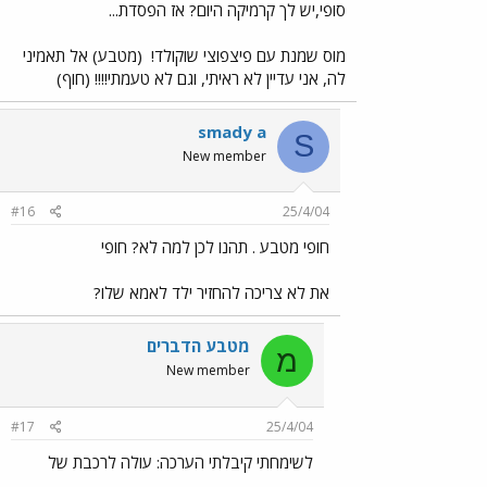
סופי,יש לך קרמיקה היום? אז הפסדת...
מוס שמנת עם פיצפוצי שוקולד!
(מטבע) אל תאמיני
לה, אני עדיין לא ראיתי, וגם לא טעמתי!!!! (חוף)
smady a
S
New member
#16
25/4/04
חופי מטבע . תהנו לכן למה לא? חופי
את לא צריכה להחזיר ילד לאמא שלו?
מטבע הדברים
מ
New member
#17
25/4/04
לשימחתי קיבלתי הערכה: עולה לרכבת של