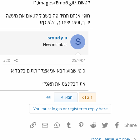
לטעום../images/Emo6.gif, זו
חופי. אנחנו תמיד פה בשביל לטעום את מעשה
ידייך, ופאר יצירתך, הלא כן?!
smady a
S
New member
#20
25/4/04
סופי שבוע הבא אני אצלך תותים בלבד א
את הבלינצס את תאכלי
Last
1 of 2
הבא
You must log in or register to reply here.
פייסבוק
Twitter
Reddit
Pinterest
Tumblr
WhatsApp
דואר אלקטרוני
הוסף קישור
Share:
אומנות שימושית - חברתי