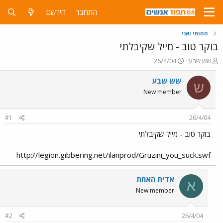
התחבר
הירשם
חמותי ואני
בוקר טוב - מייל שקיבלתי
פ
פ
שש שבע
26/4/04
ו
ו
ת
ר
שש שבע
ש
ח
ס
New member
ה
ם
נ
ב
ו
ת
#1
26/4/04
ש
א
א
ר
בוקר טוב - מייל שקיבלתי
י
ך
http://legion.gibbering.net/ilanprod/Gruzini_you_suck.swf
אדית האחת
א
New member
#2
26/4/04