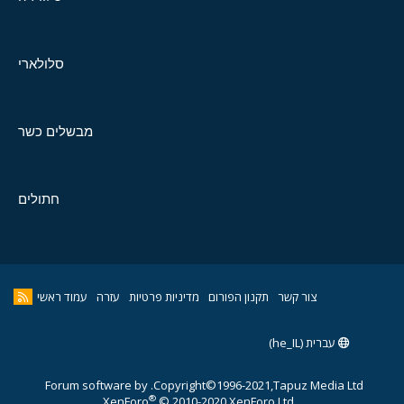
סלולארי
מבשלים כשר
חתולים
צור קשר
תקנון הפורום
מדיניות פרטיות
עזרה
עמוד ראשי
עברית (he_IL)
Forum software by
Copyright©1996-2021,Tapuz Media Ltd.
®
XenForo
© 2010-2020 XenForo Ltd.