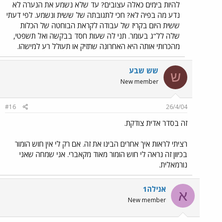
להיות בימים כאלה עצובים? עד שלא נשמע את הנערה לא
נדע מה בפיה לא? חכי לתגובתה של ששית ונשמע. לפי דעתי
ששית היום בקריז של עבודה לקראת הבוחטה של הכלות
שלה לל"ג בעומר. תני לה שעות חסד בבקשה ואל תשפטי,
מהכרותי אותה היא האחרונה שתזיק או תעולל רע למישהו.
שש שבע
ש
New member
#16
26/4/04
זה בסדר אדית צודקת.
רציתי לראות איך אחרים הבינו את זה. אם רק לי אין חוש הומור
בכיוון זה נראה לי חוש הומור מאוד מקאברי. אני שמחה שאני
נורמאלית.
אנילה1
א
New member