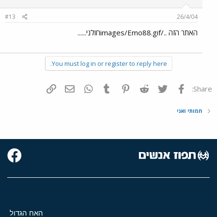
#13
26/4/04
האתר הזה ../images/Emo88.gifחולני......
You must log in or register to reply here.
פייסבוק
Twitter
Reddit
Pinterest
Tumblr
WhatsApp
דואר אלקטרוני
הוסף קישור
Share:
חמותי ואני
האח הגדול