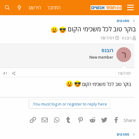
התחבר
הירשם
מתכונים
בוקר טוב לכל משכימי הקום
פ
פ
רובנס
18/7/01
ו
ו
ת
ר
רובנס
ר
ח
ס
New member
ה
ם
נ
ב
ו
ת
#1
18/7/01
ש
א
א
ר
בוקר טוב לכל משכימי הקום
י
ך
You must log in or register to reply here.
פייסבוק
Twitter
Reddit
Pinterest
Tumblr
WhatsApp
דואר אלקטרוני
הוסף קישור
Share:
מתכונים