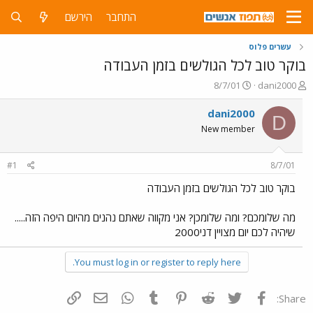
התחבר
הירשם
עשרים פלוס
בוקר טוב לכל הגולשים בזמן העבודה
פ
פ
8/7/01
dani2000
ו
ו
ת
ר
dani2000
D
ח
ס
New member
ה
ם
נ
ב
ו
ת
#1
8/7/01
ש
א
א
ר
בוקר טוב לכל הגולשים בזמן העבודה
י
ך
מה שלומכם? ומה שלומכן? אני מקווה שאתם נהנים מהיום היפה הזה.....
שיהיה לכם יום מצויין דני2000
You must log in or register to reply here.
פייסבוק
Twitter
Reddit
Pinterest
Tumblr
WhatsApp
דואר אלקטרוני
הוסף קישור
Share: