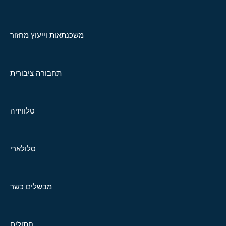
משכנתאות וייעוץ מחזור
תחבורה ציבורית
טלוויזיה
סלולארי
מבשלים כשר
חתולים