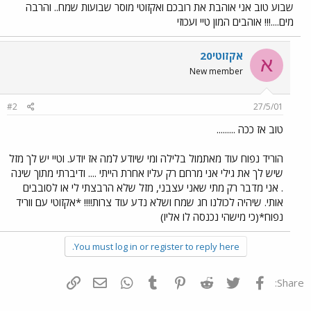
שבוע טוב אני אוהבת את רובכם ואקזוטי מוסר שבועות שמח.. והרבה
מים....!!! אוהבים המון טיי ועכוזי
אקזוטי20
א
New member
#2
27/5/01
טוב אז ככה .........
הוריד נפוח עוד מאתמול בלילה ומי שיודע למה אז יודע. וטיי יש לך מזל
שיש לך את גילי אני מרחם רק עליו אחרת הייתי .... ודיברתי מתוך שינה
. אני מדבר רק מתי שאני עצבני, מזל שלא הרבצתי לי או לסובבים
אותי. שיהיה לכולנו חג שמח ושלא נדע עוד צרות!!!! *אקזוטי עם ווריד
נפוח*(כי מישהי נכנסה לו אליו)
You must log in or register to reply here.
פייסבוק
Twitter
Reddit
Pinterest
Tumblr
WhatsApp
דואר אלקטרוני
הוסף קישור
Share: