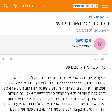
התחבר
הירשם
עשרים פלוס
בוקר טוב לכל הארנובים שלי
פ
פ
אקזוטי20
27/5/01
ו
ו
ת
ר
אקזוטי20
א
ח
ס
New member
ה
ם
נ
ב
ו
ת
#1
27/5/01
ש
א
א
ר
בוקר טוב לכל הארנובים שלי
י
ך
אני (טייגרית) כרגע אצל אקזוטי הלכתי להתנחל אצלו כמובן..!! (אין לי
אינטרנט חחח) וכללללללללללל הלילה גלשתי..(מכורה או לא?) אקזוטי
יושב פה ליידי ומשום מה הווריד מתחיל להתנפח לו...! טוב אני לא הולכת
לזבל לכם ת`מוח אז רק אומר שהיה סבבה ``לישון`` אצלו (גם הארנוב
השני הצטרף אלינו.. ונחר כל הלילה, אקוטי לעומתו ניהל דו שיח מתוך
שינה, אין לי מושג למי הוא דבר, אבל הוא מלמל הרבה שטויות) ממש גן
חיות היה פה....!! בקיצור, זבלתי ת`מוח אז לכולם חג שמח ושיהיה לנו