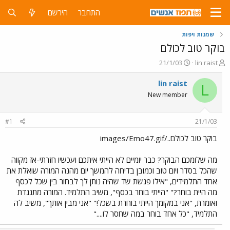
התחבר
הירשם
שמנות ויפות
בוקר טוב לכולם
פ
פ
21/1/03
lin raist
ו
ו
ת
ר
lin raist
L
ח
ס
New member
ה
ם
נ
ב
ו
ת
#1
21/1/03
ש
א
א
ר
בוקר טוב לכולם../images/Emo47.gif
י
ך
מה שלומכם הבוקר? כבר יומיים לא הייתי איתכם ועכשיו חזרתי-אז מקווה
שהכל בסדר ויום טוב וכמובן בדיחה להמשך יום מהנה המורה שואלת את
אחד התלמידים, "אילו פגשת שד שהיה נותן לך לבחור בין שכל לכסף
מה היית בוחר?" "הייתי בוחר בכסף", משיב התלמיד. המורה מתנגדת
ואומרת, "אני במקומך הייתי בוחרת בשכל!" "אני מבין אותך", משיב לה
התלמיד, "כל אחד בוחר במה שחסר לו...."