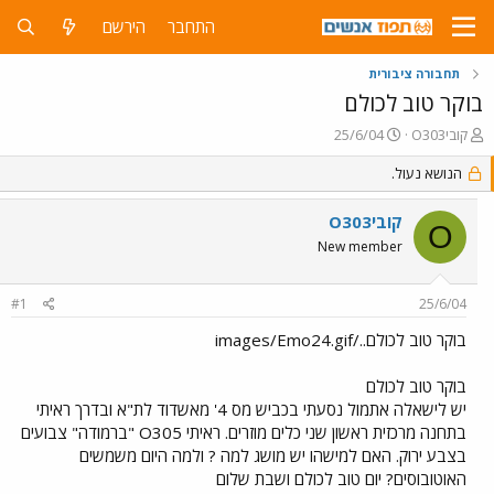
התחבר
הירשם
תחבורה ציבורית
בוקר טוב לכולם
פ
פ
O303קובי
25/6/04
ו
ו
ת
הנושא נעול.
ר
ח
ס
ה
ם
O303קובי
O
נ
ב
New member
ו
ת
ש
א
א
ר
#1
25/6/04
י
ך
בוקר טוב לכולם../images/Emo24.gif
בוקר טוב לכולם
יש לישאלה אתמול נסעתי בכביש מס 4' מאשדוד לת"א ובדרך ראיתי
בתחנה מרכזית ראשון שני כלים מוזרים. ראיתי O305 "ברמודה" צבועים
בצבע ירוק. האם למישהו יש מושג למה ? ולמה היום משמשים
האוטובוסים? יום טוב לכולם ושבת שלום