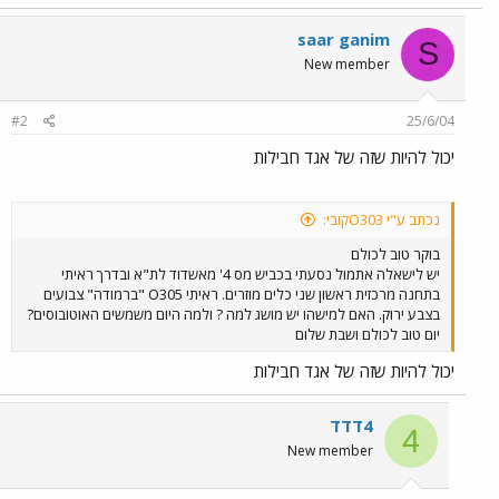
saar ganim
S
New member
#2
25/6/04
יכול להיות שזה של אגד חבילות
נכתב ע"י O303קובי:
בוקר טוב לכולם
יש לישאלה אתמול נסעתי בכביש מס 4' מאשדוד לת"א ובדרך ראיתי
בתחנה מרכזית ראשון שני כלים מוזרים. ראיתי O305 "ברמודה" צבועים
בצבע ירוק. האם למישהו יש מושג למה ? ולמה היום משמשים האוטובוסים?
יום טוב לכולם ושבת שלום
יכול להיות שזה של אגד חבילות
4דדד
4
New member