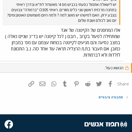
יש לישאלה אתמול נסעתי בכביש מס 4' מאשדוד לת"א ובדרך ראיתי
בתחנה מרכזית ראשון שני כלים מוזרים. ראיתי O305 "ברמודה" צבועים
בצבע ירוק. האם למישהו יש מושג למה ? ולמה היום משמשים האוטובוסים?
יום טוב לכולם ושבת שלום
אלו המחסנים של הקייטנה של אגד
שמתחילה לפעול בקרוב , רובם ( לכל קייטנה יש בד"כ שניים כאלה )
במצב נסיעה והם מגיעים לקייטנה בכוחות עצמם עם מס' במבחן
כמובן. אם תעבור בת.מ הרצליה תראה עוד אחד כזה. נ.ב התכוונת
לזלדות ולא לברמודות.
הנושא נעול.
פייסבוק
Twitter
Reddit
Pinterest
Tumblr
WhatsApp
דואר אלקטרוני
הוסף קישור
Share:
תחבורה ציבורית