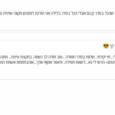
קוה שהכל בסדר כן גם אצלי הכל בסדר בלילה אני הולכת למפגש מקווה שיהייה טוב
ר לך
.. זיוי יקירתי.. שלומי בסדר חמודה ...טוב תודה לך נשמה. במקצת עייפה... מתג
פיגועים> הרשי לי נא....לשאת תפילה.. ולאמר אמן!!! שלך....אוהבתתתת אשתת
י
שור