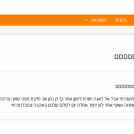
בלוגים
המומחים
םםםםם
םםםםםםם
התעוררתי אבל אל דאגה חוזרת לישון אחר כך כן נכון אני חייבת מפני שאני צריכה 
מחה ושאף אחד לא יחסר אחלה יום לכולם שלכם באהבה ונסבלנות זיוי