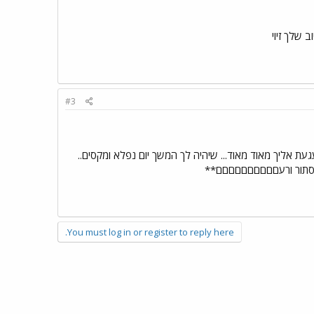
 שלך זיוי
#3
עגעת אליך מאוד מאוד... שיהיה לך המשך יום נפלא ומקסים..
 המסתור ורעםםםםםםםםםם**
You must log in or register to reply here.