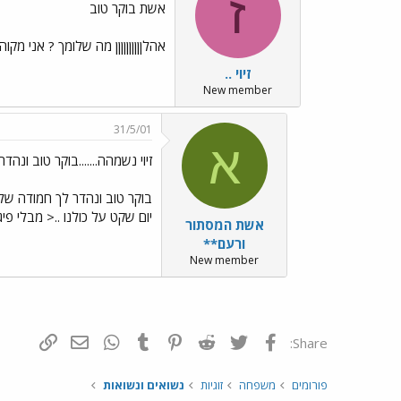
ז
אשת בוקר טוב
אהלןןןןןןןןןן מה שלומך ? אני מ
זיוי ..
New member
31/5/01
א
זיוי נשמהה.......בוקר טוב ונהד
בוקר טוב ונהדר לך חמודה שלי.
יום שקט על כולנו ..< מבלי 
אשת המסתור
ורעם**
New member
פייסבוק
Twitter
Reddit
Pinterest
Tumblr
WhatsApp
דואר אלקטרונ
הוסף קי
Share:
פורומים
משפחה
זוגיות
נשואים ונשואות