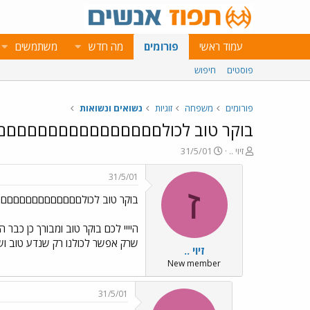
עמוד ראשי
פורומים
מה חדש
משתמשים
פוסטים
חיפוש
פורומים
משפחה
זוגיות
נשואים ונשואות
בוקר טוב לכולםםםםםםםםםםםםםםם
פ
פ
זיוי ..
31/5/01
ו
ו
ת
ר
31/5/01
ח
ס
ז
בוקר טוב לכולםםםםםםםםםםםםם
ה
ם
נ
ב
ו
ת
היייי לכם בוקר טוב ומבורך כן כבר 
ש
א
שרק אפשר לכולנו רק שנדע טוב וש
זיוי ..
א
ר
י
New member
ך
31/5/01