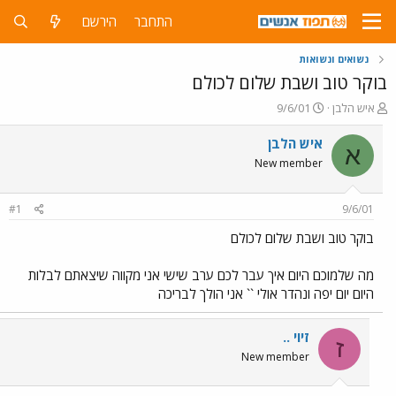
התחבר
הירשם
נשואים ונשואות
בוקר טוב ושבת שלום לכולם
פ
פ
איש הלבן
9/6/01
ו
ו
ת
ר
איש הלבן
א
ח
ס
New member
ה
ם
נ
ב
ו
ת
#1
9/6/01
ש
א
א
ר
בוקר טוב ושבת שלום לכולם
י
ך
מה שלמוכם היום איך עבר לכם ערב שישי אני מקווה שיצאתם לבלות
היום יום יפה ונהדר אולי `` אני הולך לבריכה
זיוי ..
ז
New member