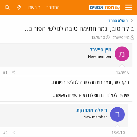
התחבר
הירשם
העולם החרדי
בוקר טוב, וגמר חתימה טובה לגולשי הפורום..
פ
פ
מיין פייערל
13/9/10
ו
ו
ת
ר
מיין פייערל
מ
ח
ס
New member
ה
ם
נ
ב
ו
ת
#1
13/9/10
ש
א
א
ר
בוקר טוב, וגמר חתימה טובה לגולשי הפורום..
י
ך
שיהיה לכולנו יום מוצלח מלא שמחה ואושר..
רייזלה מתחזקת
ר
New member
#2
13/9/10