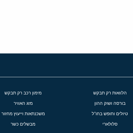
י
שור
הלוואות רק תבקש
מימון רכב רק תבקש
בורסה ושוק ההון
מזג האוויר
טיולים וחופש בחו"ל
משכנתאות וייעוץ מחזור
סלולארי
מבשלים כשר