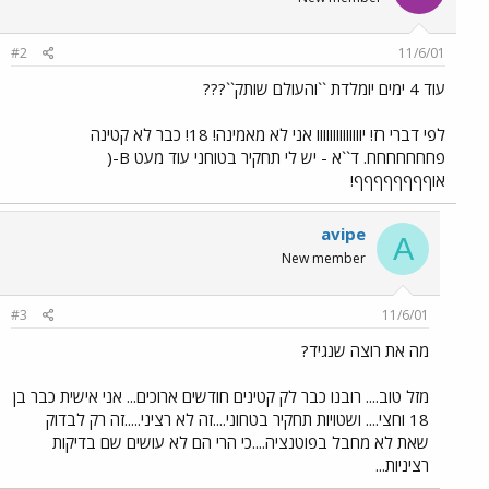
#2
11/6/01
עוד 4 ימים יומלדת ``והעולם שותק``???
לפי דברי רז! יוווווווווווווו אני לא מאמינה! 18! כבר לא קטינה
פחחחחחחח. ד``א - יש לי תחקיר בטוחני עוד מעט B-(
אוףףףףףףףף!
avipe
A
New member
#3
11/6/01
מה את רוצה שנגיד?
מזל טוב.... רובנו כבר לק קטינים חודשים ארוכים... אני אישית כבר בן
18 וחצי.... ושטויות תחקיר בטחוני....זה לא רציני.....זה רק לבדוק
שאת לא מחבל בפוטנציה....כי הרי הם לא עושים שם בדיקות
רציניות...