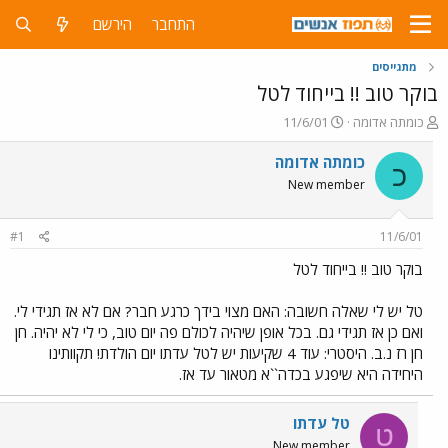
התחבר
הירשם
מתגייסים
בוקר טוב !! בייחוד לטל
פ
פ
כומתה אדומה
11/6/01
ו
ו
ת
ר
כומתה אדומה
כ
ח
ס
New member
ה
ם
נ
ב
ו
ת
#1
11/6/01
ש
א
א
ר
בוקר טוב !! בייחוד לטל
י
ך
טל יש לי שאלה חשובה: האם מצוי בידך כרגע חבר? אם לא אז תגידי לי.
ואם כן אז תגידי גם. בכל אופן שיהיה לכולם פה יום טוב, כי לי לא יהיה. חן
חן רז נ.ב. היסטרי: עוד 4 שקיעות יש לטל עדתו יום הולדת! תקוותינו
היחידה היא שיפגע בכדה``א מטאור עד אז.
טל עדתו
ט
New member