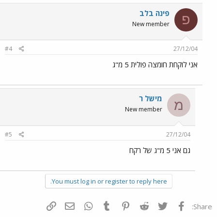
פינה בלב
פ
New member
#4
27/12/04
אני לוקחת חומצה פולית 5 מ"ג
מישל ר
מ
New member
#5
27/12/04
גם אני 5 מ"ג של רקח
You must log in or register to reply here.
פייסבוק
Twitter
Reddit
Pinterest
Tumblr
WhatsApp
דואר אלקטרוני
הוסף קישור
Share: