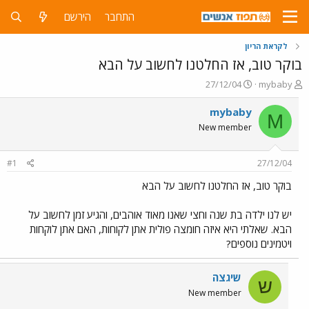
התחבר
הירשם
לקראת הריון
בוקר טוב, אז החלטנו לחשוב על הבא
פ
פ
27/12/04
mybaby
ו
ו
ת
ר
mybaby
M
ח
ס
New member
ה
ם
נ
ב
ו
ת
#1
27/12/04
ש
א
א
ר
בוקר טוב, אז החלטנו לחשוב על הבא
י
ך
יש לנו ילדה בת שנה וחצי שאנו מאוד אוהבים, והגיע זמן לחשוב על
הבא. שאלתי היא איזה חומצה פולית אתן לקוחות, האם אתן לוקחות
ויטמינים נוספים?
שיגצה
ש
New member