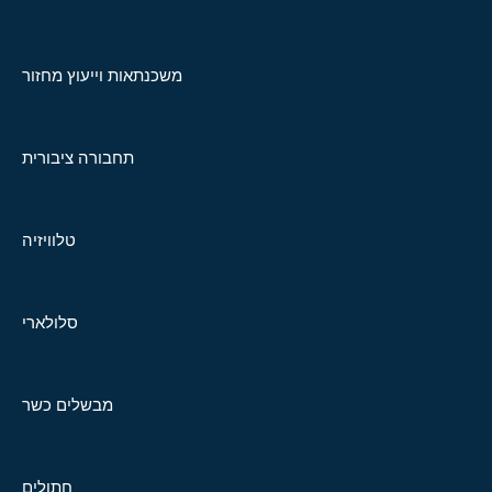
משכנתאות וייעוץ מחזור
תחבורה ציבורית
טלוויזיה
סלולארי
מבשלים כשר
חתולים