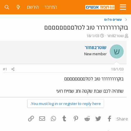
התחבר
הירשם
עשרים פלוס
בוקרררררררר טוב לכולםםםםםםםם
פ
פ
שוטר82חזר
18/1/03
ו
ו
ת
ר
שוטר82חזר
ש
ח
ס
New member
ה
ם
נ
ב
ו
ת
#1
18/1/03
ש
א
א
ר
בוקרררררררר טוב לכולםםםםםםםם
י
ך
שתהיה לכם שבת שקטה וחג שמייח רועי
You must log in or register to reply here.
פייסבוק
Twitter
Reddit
Pinterest
Tumblr
WhatsApp
דואר אלקטרוני
הוסף קישור
Share: