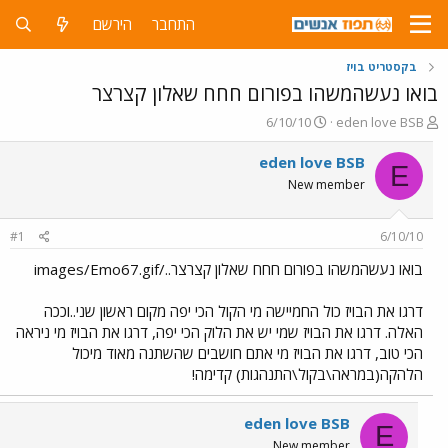
התחבר
הירשם
בקסטריט בויז
בואו נעשהמשהו בפורום חחח שאלון קצרצר
פ
פ
6/10/10
eden love BSB
ו
ו
ת
ר
eden love BSB
E
ח
ס
New member
ה
ם
נ
ב
ו
ת
#1
6/10/10
ש
א
א
ר
בואו נעשהמשהו בפורום חחח שאלון קצרצר../images/Emo67.gif
י
ך
דרגו את הבויז כול החמיישה מי הקול הכי יפה מקום ראשון שני..וככה
האלה. דרגו את הבויז שמי יש את הלוק הכי יפה, דרגו את הבויז מי ניראה
הכי טוב, דרגו את הבויז מי אתם חושבים שהשתנה מאוד מיכול
הלהקה(במראה\בקול\התנהגות) קדימה!
eden love BSB
E
New member