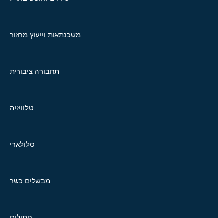
משכנתאות וייעוץ מחזור
תחבורה ציבורית
טלוויזיה
סלולארי
מבשלים כשר
חתולים