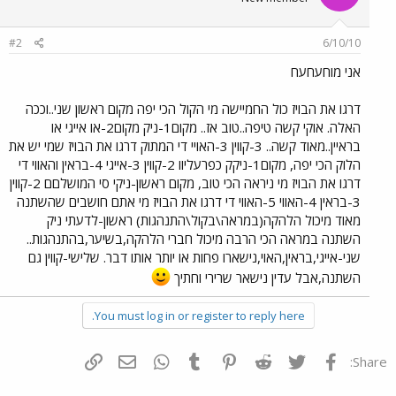
#2
6/10/10
אני מוחעחעח
דרגו את הבויז כול החמיישה מי הקול הכי יפה מקום ראשון שני..וככה
האלה. אוקי קשה טיפה..טוב אז.. מקום1-ניק מקום2-או אייגי או
בראיין..מאוד קשה.. 3-קווין 3-האויי די המתוק דרגו את הבויז שמי יש את
הלוק הכי יפה, מקום1-ניקק כפרעליוו 2-קווין 3-אייגי 4-בראין והאווי די
דרגו את הבויז מי ניראה הכי טוב, מקום ראשון-ניקי סי המושלםם 2-קווין
3-בראין 4-האווי 5-האווי די דרגו את הבויז מי אתם חושבים שהשתנה
מאוד מיכול הלהקה(במראה\בקול\התנהגות) ראשון-לדעתי ניק
השתנה במראה הכי הרבה מיכול חברי הלהקה,בשיער,בהתנהגות..
שני-אייגי,בראין,האוי,נישארו פחות או יותר אותו דבר. שלישי-קווין גם
השתנה,אבל עדין נישאר שרירי וחתיך
You must log in or register to reply here.
פייסבוק
Twitter
Reddit
Pinterest
Tumblr
WhatsApp
דואר אלקטרוני
הוסף קישור
Share: