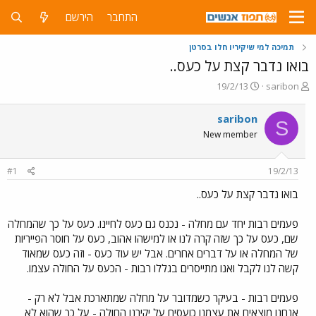
התחבר
הירשם
תמיכה למי שיקיריו חלו בסרטן
בואו נדבר קצת על כעס..
פ
פ
19/2/13
saribon
ו
ו
ת
ר
saribon
S
ח
ס
New member
ה
ם
נ
ב
ו
ת
#1
19/2/13
ש
א
א
ר
בואו נדבר קצת על כעס..
י
ך
פעמים רבות יחד עם מחלה - נכנס גם כעס לחיינו. כעס על כך שהמחלה
שם, כעס על כך שזה קרה לנו או למישהו אהוב, כעס על חוסר הפייריות
של המחלה או על דברים אחרים. אבל יש עוד כעס - וזה כעס שמאוד
קשה לנו לקבל ואנו מתייסרים בגללו רבות - הכעס על החולה עצמו.
פעמים רבות - בעיקר כשמדובר על מחלה שמתארכת אבל לא רק -
אנחנו מוצאים את עצמנו כועסים על יקירנו החולה - על כך שהוא לא