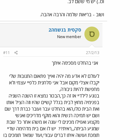
וכו..) יש מי ששם לב.
ושוב - בריאות שלמה והרבה אהבה.
סקסית בנשמה2
ס
New member
#11
27/2/13
אני בהחלט מסכימה איתך
לעולם לא אדע מה יהיה ואייך פתאום התגובות שלי
יקבלו אצלי מקום אבל אני סלחנית כלפיי עצמי ולא
מחפשת להיות גיבורה,
בנוגע לילדיי אז זה כך,הבכור נמצא זו השנה השניה
בפנימיה מחוץ לבית בגלל קשיים שהיו וזה הציל אותו
ואת הבית כולו,הוא בהחלט עבר ועובר כברת דרך שם
ושם יש תמיכה רגשית והוא מוקף מדריכים ואנשי
מקצוע ואפילו מכינים לי עוגה או משהו אחר כל שבת
שמגיע הביתה,,ראית??
יש לו אם בית מדהימה שדיי
תומכת ועושה איתו דברים עבורי,ועוד שמאד תומכים בו