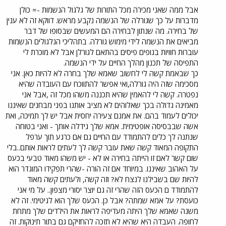
אבל ממה שאני מכירה מכל התורות של גלגול הנשמות -= כולן
מדברות על כך שגורלה של הנשמה נקבע מראש. דווקא זה לא ענין
של בחירה. מה שנתון לבחירה הם המעשים שבסופו של דבר
מביאים את הנשמה לידי מימוש גורלה. בתהליכי הגלגולים הנשמות
עוברות חוויות בגופים פיסים בהתאם לגורלן אבל לא מוכרת לי
התפיסה של תכנון מהלך החיים על ידי הנשמה.
כך שבאמת קשה לי לחשוב שאמא שלך בחרה לא להיות כאן. אני
מסכימה שזה היה גורלה,ואי אפשר להתווכח עם העובדה שהיא
נפטרה. קשה לי להאמין שהיא תכננה משהו מכל זה ,אבל אני
מאמינה גדולה בכך שאלוהים לא מציב אותנו בפני מבחנים שאיננו
יכולים לעמוד בהם. את אמנם צעירה יחסית אבל יש לך תמיכה, ואת
אשה שבבסיסה אופטימית. אמא שלך גידלה אותך - ואני בטוחה
שנתנה לך כלים להתמודד עם החיים גם אם כרגע תוך ערפל
התקופה המאוד קשה שאת עובר קשה לך לעתים לראות אותם..בלי
שום קשר לאם זו הייתה בחירה או לא - יש משהו מאוד טבעי בכעס
על האהוב שאיננו. במיוחד אם זה הורה -שהרי תפקידו המוגדר הוא
להיות שם בשבילנו לנצח לא? וזה קשה, ולעתים קשה מאוד
להתמודד ם הכעס הזה שהרי זה גם יוצר יסורי מצפון.. על מי אני
כועסת? על אמא שמתה? אבל כן. הכעס שלך הוא לגיטימי. זה לא
משנה שאמא שלך היתה מעדיפה לראות את הילדים שלך מתחת
לחופה. העבדה היא שהיא לא תזכה להחזיקם גם בתור תינוקות. זה