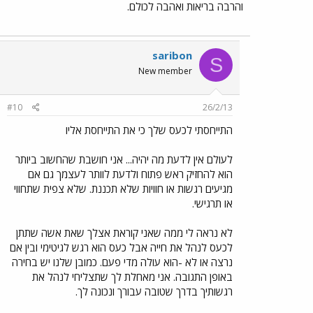
והרבה בריאות ואהבה לכולם.
saribon
S
New member
#10
26/2/13
התייחסתי לכעס שלך כי את התייחסת אליו
לעולם אין לדעת מה יהיה... אני חושבת שהחשוב ביותר
הוא להחזיק ראש פתוח ולדעת לוותר לעצמך גם אם
מגיעים רגשות או חוויות שלא תכננת. שלא צפית שתחווי
או תרגישי.
לא נראה לי ממה שאני קוראת אצלך שאת אשה שתתן
לכעס לנהל את חייה אבל כעס הוא רגש לגיטימי ובין אם
נרצה או לא -הוא עולה מדי פעם. כמובן שלנו יש בחירה
באופן התגובה. אני מאחלת לך שתצליחי לנהל את
רגשותיך בדרך שטובה עבורך ונכונה לך.