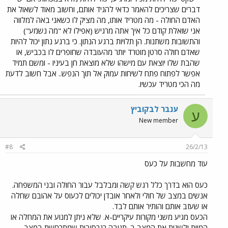
דברים שצריכים להאמר כדאי להגיד אותם, וחשוב מאוד לשאול את
האדם החולה - מה מטריד אותו, מה מציק לו כשאני באה למלווה
אני שואלת קודם כל איך אתה מרגיש (אפילו לא "מה נשמע")
והתשובות משתנות. הן תלויות ברגע הנתון. כי ברגע נתון יכול להיות
שאדם חולה סרטן מוטרד יותר מהעובדה שחופרים לו בכביש, או
שהבת שלו יוצאת עם מישהו שלא מוצאת חן בעיניו - ומשם תמיד
אפשר לפתוח פתח לשיחות עמוק אל תוך הנפש.. אבל חשוב לדעת
מה הכי מטריד עכשיו.
ענבר לבקוביץ
ע
New member
#8
26/2/13
עוד מחשבות על כעס
כעס הוא בדרך כלל רגש קשה ומבלבל עבור החולה ובני המשפחה.
אנשים במצב של חולי ולאחר אובדן יכולים לכעוס על אהובם שחלה
או שעזב אותם והותיר אותם לבד.
הכעס מגיע משני מקורות עיקריים-א. שלא ניתן למנוע את המחלה או
המוות ולשנות את המצב ב. תגובה רגרסיבית שמתרחשת במצב