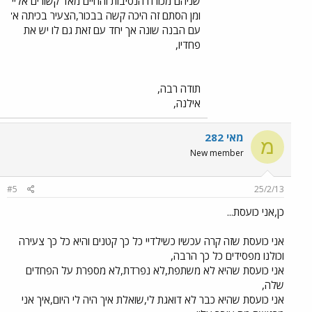
שניהם מכורח הנסיבות והחיים מאד קשורים אליי
ומן הסתם זה היכה קשה בבכור,הצעיר בכיתה א'
עם הבנה שונה אך יחד עם זאת גם לו יש את
פחדיו,
תודה רבה,
אילנה,
מאי 282
מ
New member
#5
25/2/13
כן,אני כועסת...
אני כועסת שזה קרה עכשיו כשילדיי כל כך קטנים והיא כל כך צעירה
וכולנו מפסידים כל כך הרבה,
אני כועסת שהיא לא משתפת,לא נפרדת,לא מספרת על הפחדים
שלה,
אני כועסת שהיא כבר לא דואגת לי,שואלת איך היה לי היום,איך אני