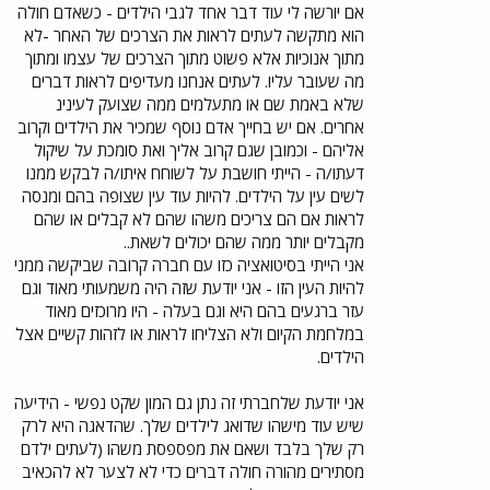
אם יורשה לי עוד דבר אחד לגבי הילדים - כשאדם חולה
הוא מתקשה לעתים לראות את הצרכים של האחר -לא
מתוך אנוכיות אלא פשוט מתוך הצרכים של עצמו ומתוך
מה שעובר עליו. לעתים אנחנו מעדיפים לראות דברים
שלא באמת שם או מתעלמים ממה שצועק לעינינ
אחרים. אם יש בחייך אדם נוסף שמכיר את הילדים וקרוב
אליהם - וכמובן שגם קרוב אליך ואת סומכת על שיקול
דעתו/ה - הייתי חושבת על לשוחח איתו/ה לבקש ממנו
לשים עין על הילדים. להיות עוד עין שצופה בהם ומנסה
לראות אם הם צריכים משהו שהם לא קבלים או שהם
מקבלים יותר ממה שהם יכולים לשאת..
אני הייתי בסיטואציה כזו עם חברה קרובה שביקשה ממני
להיות העין הזו - אני יודעת שזה היה משמעותי מאוד וגם
עזר ברגעים בהם היא וגם בעלה - היו מרוכזים מאוד
במלחמת הקיום ולא הצליחו לראות או לזהות קשיים אצל
הילדים.
אני יודעת שלחברתי זה נתן גם המון שקט נפשי - הידיעה
שיש עוד מישהו שדואג לילדים שלך. שהדאגה היא לרק
רק שלך בלבד ושאם את מפספסת משהו (לעתים ילדם
מסתירים מהורה חולה דברים כדי לא לצער לא להכאיב