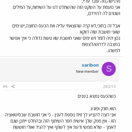
מרגישה,מה עובר עליי,
אני כועסת על השקט הזה שהשתלט לנו על השיחות,על המילים
ושגורם לה להירדם,
אבל זה בתוכי,לא קרה שהוצאתי עליה את הכעס החוצה,יש ימים
שאני חושבת שזה דווקא
נכון יהיה לומר ויש ימים שאני חושבת שזו טעות גדולה כי איך אפשר
במצבה לדרוש/לצפות
למשהו...
saribon
S
New member
#6
26/2/13
כשהכעס נמצא בפנים
הוא חונק ופוגע.
אני רוצה להציע לך זוית נוספת לענין - כי אני חושבת שבסיטואציה
הזו - אין ספק שלך אישית חסר השיתוף הזה ובהחלט ייתכן שגם
לאמך - שלא ממשי ודעת איך לשתף ואיך להגיד ואולי חוששת