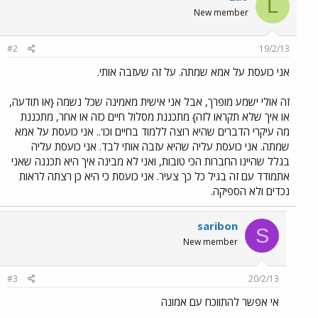
L
New member
#2
19/2/13
אני כועסת על אמא שמתה. על זה שעזבה אותי.
זה אולי ישמע מופרך, אבל אני אישית מאמינה שכל נשמה {או תודעה,
או איך שלא תקראו לזה} מתכננת מסלול חיים כזה או אחר, מתכננת
מה עיקרי הדברים שהיא רוצה ללמוד בחיים וכו'.. אני כועסת על אמא
שמתה. אני כועסת עליה שהיא עזבה אותי לבד. אני כועסת עליה
בגלל שהיינו החברות הכי טובות, ואני לא מבינה איך היא תכננה שאני
אתמודד עם זה בגיל כל כך צעיר. אני כועסת כי היא כן רצתה לראות
נכדים ולא הספיקה.
saribon
S
New member
#3
20/2/13
אי אפשר להתווכח עם אמונה