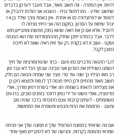
להיות. אין הסתרה - וזה חשוב מאוד, אבל מעבר לעדכון בדברים
שחשוב שידע - כמו למשל נניח - השבוע אני הולכת להבדק או
לטפול או לפרוצדורה כזו או אחרת -אין באמת צורך שילד בן 14
ינהל שיחות על הסרטן. במקום הזה אני הייתי מניחה לו
להוביל..אלא אם כן את רואה שהוא נחנק ממשהו ומתבייש,חוש
לדבר. אבל בהחלט ייתכן שחלק מההתמודדות שלו הוא הפנמה
ושקט - ושוב זו לא בקורת .רק עוד זוית ראיה שאת לא חייבת
כמובן לקבל.
לגבי ההנאה מדברים כמו פעם - ברור שהפרופורציות של חייך
השתנו כשגילית את הסרטן ואני מבינה שבסך הכל לא עבר זמן
רב מאז הגילוי כך שזה עוד טרי. מצד שני שמחה והנאה הם חלק
חשוב מאוד מהחיים ולכן הייתי מנסה לך לנסות ולמצוא היכן כן
את מצליחה להאחז בשמחה הזו. אולי בעזרת דמיון מודרך, אולי
מדיטציה, ואולי פשוט על ידי נסיון להזכר בזמנים טובים, ברגעים
משממחים - לעתים קרובות עצם ההזכרות בדבר שהיה טוב
ומענג - מרוממת את הרוח והנפש ומשפרת את התחושות.
אם מה שראיתי בתמונת הפרופיל שלך זו תמונה שלך אני מניחה
שתראי מהממת בקרחת.. והגישה של לא להתבייש מאף אחד