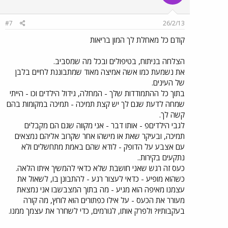
#7
26/2/13
קודם כל מאחלת לך המון בריאות
הצלחה בניתוח, בטיפולים ובכל מה שמסביב.
את נשמעת כמו אשה אמיצה מאוד שמתבוננת לחיים בלבן
של העינים.
בתוך כל ההתמודדות שלך - המחלה, גידול הילדים וכו - הייתי
שמחה לדעת שגם לך יש קצת תמיכה - תמיכה במקומות בהם
קשה לך.
לגבי הילדיםפ - אותו דבר - אני מקווה שגם הם מקבלים
תמיכה, ובעיקר שאת או מישהו אחר שקרוב אליהם נמצאים
עם אצבע על הדופק - לודא שהם באמת מתחשלים ולא
נתקעים בקירות..
כעס זה רגש שאני חושבת שלא כדאי להמשיך איתו הלאה.
כשהוא מופיע - כדאי לעצור רגע - להתבונן בו, לשאול את
עצמנו מאיפה הוא מגיע - מה בתוך המצבשבו אני נמצאת
מעורר את הכעס - על אילו כפתורים הוא לוחץ, מה קורה
בעקבותיו? ולפרק אותו, לגורמים, כדי לשחרר את עצמך ממנו.