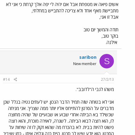
אשים פיאה או מטפחת אבל אם יהיה לי יפה אלך קרחת כי אני לא
מתביישת מאף אחד ולא צריכה להתבייש במחלתי,
אבל זו אני,
תודה והמשך יום טוב
בוקר טוב,
אילנה.
saribon
S
New member
#14
27/2/13
משהו לגבי ה"לדובב".
אני לא בטוחה שזה תמיד הדבר הנכון. יש לעתים נטיה בגלל שכן
מדברים על הסרטן להתייחס אליו יותר ממה שצריך. אני מניחה
שכשילד בא הביתה אחרי שבוע או שבועיים של שהיה מחוצה
לו, הוא רוצה לבוא הביתה.. לשגרה, לאוירה מוכרת, והוא רוצה
פשוט להיות בבית. לא בהכרח מה שהוא זקוק לו זה שיחות על
הסרטן. הוא יודע שיש לך סרטן. היית כנה וגלויה איתו - כמו שצריך