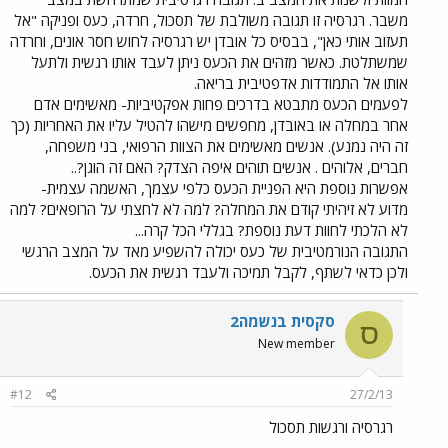
משבר. רגרסיה זו תגובה משולבת של תסכול, חרדה, כעס ופניקה "אל
תעזוב אותי כאן", בבסיס כל אובדן יש רגרסיה לחוש חסר אונים, וחרדה
שמשתלטת. כאשר מזהים את הכעס ניתן לעבד אותו רגשית ולתעל
אותו אל התמודדות אדפטיבית בריאה.
לפעמים הכעס מתבטא בדרכים פחות אפקטיביות- מאשימים אדם
אחר במחלה או באובדן, מחפשים מישהו להטיל עליו את האחריות (כך
זה היה נמנע). אנשים מאשימים את הצוות הרפואי, בני משפחה,
חברים, אלוהים . אנשים תוהים איפה הצדק? האם זה הוגן?..
אפשרות נוספת היא הפניית הכעס כלפי עצמך, האשמה עצמית-
מדוע לא זיהיתי קודם את המחלה? למה לא לחצתי על הרופאים? למה
לא הלכתי לחוות דעת נוספת? בגללי הכל קרה...
התגובה הנורמטיבית של כעס יכולה להשפיע מאד על המצב הרגשי
ולכן כדאי לשתף, לקבל תמיכה ולעבד רגשית את הכעס.
סקסית בנשמה2
ס
New member
#12
27/2/13
רגרסיה ורגשות תסכול