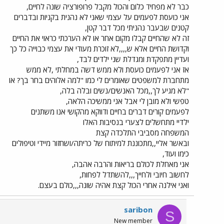
כבר לא מפחיד כלום והכול מקבל פרופורציה שונה לחיים,
אני כועסת לפעמים על עצמי שאני לא נהנית בקניות ובדברים
קטנים שבעבר נהניתי מכל דבר קטן,
זה לא שהחיים קבלו מקום אחר או לא הערכתי כראוי את החיים
וקדושת החיים אלא ש,,,,לא זוכרת מעודי את עצמי כבוייה כל כך
ועדיין מתפקדת ומגדלת שני ילדים לבד,
אז אני לפעמים כועסת ולא ממש דשה במחלתי ,לא ממש
מתחברת למשפטים שאומרים לי כמו "למה אלוהים בחר בך? או
"לא מגיע לך,,מכל האנשים/נשים ובלה בלה,
טפשי ולא מובן לי אבל אני ממשיכה הלאה,
לפעמים קורים דברים בחיים ודווקא מהקושי אנו משתנים
ילדיי מתחשלים לצערי בנסיבות האלו
המשפחה מסביבי התלכדה קצת
ובאשר אליי,,מתכוננת למיתוח של כריתה/ושחזור מיידי וטיפולים
כימו ועוד,
אני מאחלת לכולם בריאות והרבה אהבה,
לחשוב חיובי ולחייך,,,להשתדל לפחות,
ואני אילנה אחרי הכול קצת אהיה שונה,,,כולם בעצם.
saribon
S
New member