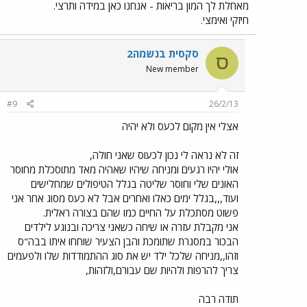
מאחלת לך המון בריאות - אנחנו כאן במידה ותרצי.
חיזקי ואימצי.
סקסית בנשמה2
ס
New member
#9
26/2/13
אצלי אין מקום לכעס ולא יהיה
זה לא נראה לי נכון לכעוס שאני חולה,
אולי יהיו רגעים ומניחה שיהיו שאהיה מאד מתוסכלת מחוסר
האונים שלי וחוסר שליטה בגלל הטיפולים שמחלישים
ועוד,,,בגלל ימים כאלו ואחרים אבל לא כעס מסוג אחר אני
פשוט מסתכלת על החיים כמו שהם בצורה ראלית.
אני מקבלת עזרה או שיחה כשאני צריכה ובנוגע לילדים
הבכור במסגרת שתומכת והבן הצעיר שוחחו איתו בבה"ס
וזהו,,מניחה שלכל ילד יש את סוג ההתמודדות שלו ולפעמים
צריך להרפות ולהיות שם עבורם,ולזהות,
תודה רבה