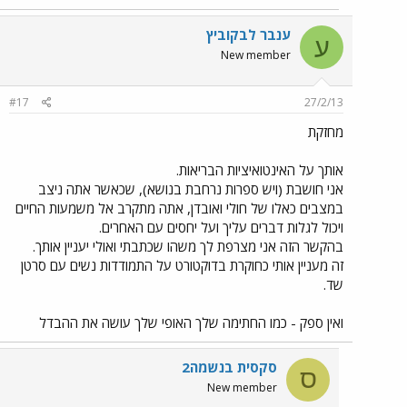
ענבר לבקוביץ
ע
New member
#17
27/2/13
מחזקת
אותך על האינטואיציות הבריאות.
אני חושבת (ויש ספרות נרחבת בנושא), שכאשר אתה ניצב
במצבים כאלו של חולי ואובדן, אתה מתקרב אל משמעות החיים
ויכול לגלות דברים עליך ועל יחסים עם האחרים.
בהקשר הזה אני מצרפת לך משהו שכתבתי ואולי יעניין אותך.
זה מעניין אותי כחוקרת בדוקטורט על התמודדות נשים עם סרטן
שד.
ואין ספק - כמו החתימה שלך האופי שלך עושה את ההבדל
סקסית בנשמה2
ס
New member