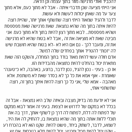
להכביד ואולי מרגישה מוזר בתוך עצמה וכן הלאה.
אני הייתי מציעה שכן תדברי איתה - אבל לא מתוך כעס, אלא מתוך
צער על מה שאתן יכולות לעשות ולא עושות.
לדבר ולהגיד שמאוד הייתי רוצה שתשתף אותך יותר, שהיית רוצה
להיות איתה בתוך מה שהיא נמצאת. שאת מרגישה שאת מפספסת
ושהיא מפספסת... לבוא מתוך רצון להיות בתוך ולא מתוך כעס. אני
מבינה שאת לא מוציאה את זה , אבל לא בטוח שהיא לא מרגישה
את זה, ומעבר לכך - גם אם היא לא -לא בטוח שהיא חושבת שיש
לה "זכות" להטריד אותך בפחדים שלה למשל.
אדם חולה עשוי להיות מאוד בודד בתוך המחלה, והשקט הזה שאת
מתארת יכול בהחלט להיות כתוצאה מהבדידות הזו.
אז כן - בעיני - נכון להגיד, נכון לדבר, ברוגע, באהבה, לא כ"טענה"
שאומרת - אוף אמא את כל כך לא בסדר שאת לא משתפת. אלא
מאהבה - אמא שלי ,אני כל כך רוצה להיות איתך בתוך זה, רוצה
שתשתפי אותי,.
אני לא יודעת מה בדיוק מצבה ובאיזה שלב היא נמצאת - אבל זה
בכלל לא במקום של לדרוש או לצפות. בעיני זה אמור לבוא ממקום
של לפתוח לה דלת, לפתוח לה דרך כן לשתף אותך, דרך בה את
תוכלי ללוות אותה בתוך מה שהיא נמצאת בו, להחזיק לה את היד,
לשמוע, לדבר, לשתוק ביחד, פשוט להיות. שקט הוא לא בהכרח רע
- שקט יכול להיות מכיל ומרגיע, יכול להיות מלא בנוכחות. אם יש