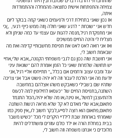
שהתחברתי להרבה דברים שכתבת ובין היתר המשפט-
צמיחה והתפתחות אישית כתוצאה מהמחלה וההתמודדות
איתה,
אז נכון שאני בתחילת דרכי ולפעמים כשאני קמה בבוקר ליום
חדש אני "שוכחת " לרגע שאני חולה (וזה ממש כייף רגעי,
,)כי
אני מתפקדת רגיל,מנסה להנות עם עצמי עד כמה שניתן ולא
מצליח לי והינה החיים ממשיכים
ואז אני רואה לאט לאט את תפיסת מחשבותיי קדימה ואת מה
שבאמת חשוב לי,
אני חושבת שזה נכון גם לגבי משפחתי הקטנה,,אבא שלי,אחיי
יש תחושה שלמרות שאני כל הזמן אומרת להם "שונאת עיני
עגל ומבט עצוב ורחמים אם בכלל,," תתייחסו אליי רגיל,אני
יודעת מה אני הולכת לעבור וזה לא יהיה פשוט אבל אני צריכה
שתהיו שם בשבילי כשאבקש משהו אצלהם במחשבה
השתנה,בתפיסת החיים של "כעסאו לחילופין למה לכעוס
ולהתעצבן למשל,,או טינה,או מה שלא יהיה,הכול התגמד
פתאום,אבא שלי מאדם לא קל שלא מראה רגשות השתנה
פתאום,פתאום הוא רוצה לסייע,לבקר חשוב לו,,אין ספק כמו
שאמרתי בארוחת שבת לילדיי היקרים לי מכל "כשיש משבר
בבית במחלת הורה או ילד כולם עוזרים ומשתדלים להיות
מלוכדים כי אנחנו משפחה וזה חשוב לי,