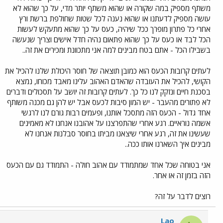
משתף מספיק במה שקורה או שהוא משתף יותר מדי, על כך שהוא לא
עושה מספיק לדעתנו או שהוא נענה לכל שטות שחולפת ברשת ורץ
אחרי כל פתרון מופרך ככל שיהיה, כעס על כך שהוא מתעקש לעשות
הכל לבד או כעס על כך שהוא פתאום נהיה חדל אישים וצריך שנעשה
בשבילו הכל - אתם בטח מבינים למה אני מתכוונת ומכירים את זה..
לעתים קרובות הכעס הוא כמובן תוצאה של חוסר היכולת שלנו להכיל את
הקושי, להכיל את העובדה שהאדם האהוב עלינו מאבד מכוחו, נמצא
בסכנת חיים ונזקק לנו כל כך. לעתים קרובות זה יושב על תסכולים ודברים
לא פתורים מהעבר - יש המון סיבות לכעס אבל יש להן גם מכנה משותף
אחד גדול - הכעס הזה מתסכל אותנו, ופעמים רבות גורם לנו לרגשי
אשמה נוראיים. רגע אחרי שהתפרצנו על אהובנו אנחנו לא מאמינים
שעשינו את זה, רגע אחרי שיצאנו מביתו בחוסר סבלנות אנחנו לא
מבינים איך השארנו אותו ככה..
אני בטוחה שכל אחד שמתמודד עם אהוב חולה - התמודד גם עם הכעס
הזה בזמן זה או אחר.
רוצים לדבר על זה?
Lao