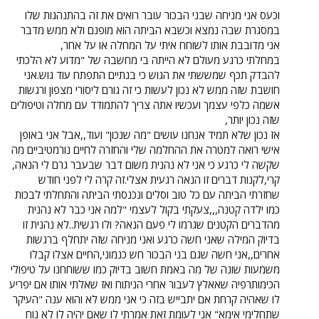
וכעס אני מניחה שבני הבכור עובר רואים את זה בהתנהגות שלו
במסגרת שבה נמצא וכשבא הביתה הוא מופנם ולא ממש מדבר
אני מדובבת אותו לשוחח איתי על המחלה או על אחר,
במחלתי כרגע מעולם לא הייתה בי מחשבה של "מדוע לא הלכתי
להבדק תכף שמששתי את הגוש כי בנתיים התפתח עוד גוש.אני
חושבת שזה ממש לא נכון לעשות כי זה גורם ליסורי מצפון ורגשות
אשמה כלפי עצמך ועכשיו אתה צריך להתמודד עם מחלה וטיפולים
שזה נכון יותר,
אז נכון שלא תמיד אנחנו עושים "מה שנכון" ועוד,,אבל אני באופן
אישי רואה למטרה את ההחלמה שלי והחזרה לחיים נורמטיביים מה
שקשה לי כרגע כי אני לא נהנית משום דבר שבעבר גרם לי הנאה,
קרי,לקנות דברים זו הנאה רגעית אצלי.זה קרה לי לפני חודש
שחזרתי הביתה עם כל טוב וסלים ונכנסתי הביתה והתחלתי לבכות
כמו ילדה קטנה,,,צעקתי בקול לעצמי "למה אני כבר לא נהנית
מהדברים הקטנים שגרמו לי פעם הנאה? ולו רגשית..לא נהנית זו
בדיוק המילה שאני חשה כרגע ואני מניחה שזה יתחלף ברגשות
אחרים,,אני חשה שגם בני הבכור חש כנמוני,החיים אצלו קבלו
משמעות שונה של מה באמת חשוב בדיוק כמו ששוחחנו על טיפולי
הכימותרפיה שאאלץ לעבור אחרי הניתוח ואז שאלתי אותו אם יפריע
לו שאהיה קרחת אם יתבייש בזה כי אני ממש לא והוא ענה "העיקר
שתחלימי אימא" אני לעומת זאת אמרתי לו שאם יהיה לו לא נוח