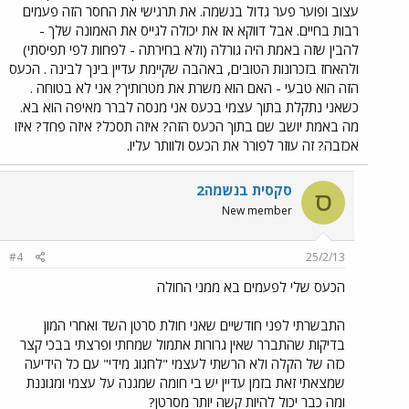
עצוב ופוער פער גדול בנשמה. את תרגישי את החסר הזה פעמים
רבות בחיים. אבל דווקא אז את יכולה לגייס את האמונה שלך -
להבין שזה באמת היה גורלה (ולא בחירתה - לפחות לפי תפיסתי)
ולהאחז בזכרונות הטובים, באהבה שקיימת עדיין בינך לבינה . הכעס
הזה הוא טבעי - האם הוא משרת את מטרותיך? אני לא בטוחה .
כשאני נתקלת בתוך עצמי בכעס אני מנסה לברר מאיפה הוא בא.
מה באמת יושב שם בתוך הכעס הזה? איזה תסכל? איזה פחד? איזו
אכזבה? זה עוזר לפורר את הכעס ולוותר עליו.
סקסית בנשמה2
ס
New member
#4
25/2/13
הכעס שלי לפעמים בא ממני החולה
התבשרתי לפני חודשיים שאני חולת סרטן השד ואחרי המון
בדיקות שהתברר שאין גרורות אתמול שמחתי ופרצתי בבכי קצר
כזה של הקלה ולא הרשתי לעצמי "לחגוג מידי" עם כל הידיעה
שמצאתי זאת בזמן עדיין יש בי חומה שמגנה על עצמי ומגוננת
ומה כבר יכול להיות קשה יותר מסרטן?