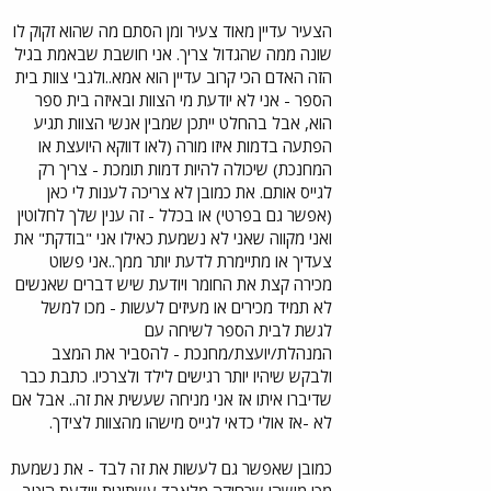
הצעיר עדיין מאוד צעיר ומן הסתם מה שהוא זקוק לו
שונה ממה שהגדול צריך. אני חושבת שבאמת בגיל
הזה האדם הכי קרוב עדיין הוא אמא..ולגבי צוות בית
הספר - אני לא יודעת מי הצוות ובאיזה בית ספר
הוא, אבל בהחלט ייתכן שמבין אנשי הצוות תגיע
הפתעה בדמות איזו מורה (לאו דווקא היועצת או
המחנכת) שיכולה להיות דמות תומכת - צריך רק
לגייס אותם. את כמובן לא צריכה לענות לי כאן
(אפשר גם בפרטי) או בכלל - זה ענין שלך לחלוטין
ואני מקווה שאני לא נשמעת כאילו אני "בודקת" את
צעדיך או מתיימרת לדעת יותר ממך..אני פשוט
מכירה קצת את החומר ויודעת שיש דברים שאנשים
לא תמיד מכירים או מעיזים לעשות - מכו למשל
לגשת לבית הספר לשיחה עם
המנהלת/יועצת/מחנכת - להסביר את המצב
ולבקש שיהיו יותר רגישים לילד ולצרכיו. כתבת כבר
שדיברו איתו אז אני מניחה שעשית את זה.. אבל אם
לא -אז אולי כדאי לגייס מישהו מהצוות לצידך.
כמובן שאפשר גם לעשות את זה לבד - את נשמעת
מכו מישהי שרחוקה מלאבד עשתונות ויודעת היטב