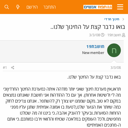
התחבר
הירשם
חינוך חרדי
בואו נדבר קצת על החינוך שלנו..
פ
פ
חושבת19
3/3/08
ו
ו
ת
ר
חושבת19
ח
ח
ס
New member
ה
ם
נ
ב
ו
ת
#1
3/3/08
ש
א
א
ר
בואו נדבר קצת על החינוך שלנו..
י
ך
תראו,אין מערכת חינוך שאני יותר מזדהה איתה כמערכת החינוך החרדי(וכי
מה לי ולשיטות אחרות). אך עם כל ההזדהות אני חושבת שאנחנו נמצאים
במקום לא טוב..מקום שממנו יש צורך רק להשתפר.. אנחנו צריכים לחזק
כמה שיותר את הנוער שלנו,לטעת בו אמונה אמיתית שתגן עליו מפני
הרוחות הסוערות..ובעיקר להעניק אהבה..כי ביננו זה מה שכולנו
מחפשים..ולכל העוסקים במלאכה שכויח! והלוואי וירבו כמותכם..כי אתם
ה-מחנכים האמיתיים!