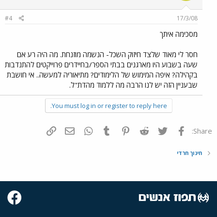
#4
17/3/08
מסכימה איתך
חסר לי מאוד שלצד חיזוק השכל- הנשמה מוזנחת. מה היה רע אם
שעה בשבוע היו מארגנים בבתי הספר/בחיידרים פרוייקטים להתנדבות
בקהילה? איפה המימוש של הלימודים? מתיאוריה למעשה.. אי חושבת
שבעניין הזה יש לנו הרבה מה ללמוד מהדת"ל.
You must log in or register to reply here.
פייסבוק
Twitter
Reddit
Pinterest
Tumblr
WhatsApp
דואר אלקטרוני
הוסף קישור
Share:
חינוך חרדי