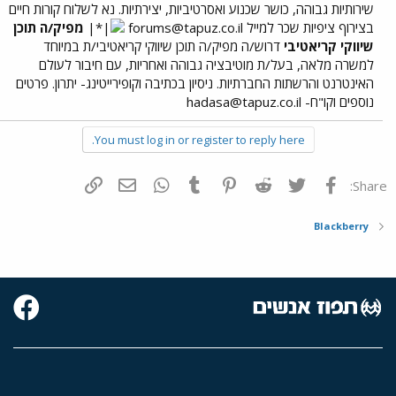
שירותיות גבוהה, כושר שכנוע ואסרטיביות, יצירתיות. נא לשלוח קורות חיים
בצירוף ציפיות שכר למייל
forums@tapuz.co.il
מפיק/ה תוכן
שיווקי קריאטיבי
דרוש/ה מפיק/ה תוכן שיווקי קריאטיבי/ת במיוחד
למשרה מלאה, בעל/ת מוטיבציה גבוהה ואחריות, עם חיבור לעולם
האינטרנט והרשתות החברתיות. ניסיון בכתיבה וקופירייטינג- יתרון. פרטים
נוספים וקו"ח-
hadasa@tapuz.co.il
You must log in or register to reply here.
פייסבוק
Twitter
Reddit
Pinterest
Tumblr
WhatsApp
דואר אלקטרוני
הוסף קישור
Share:
Blackberry