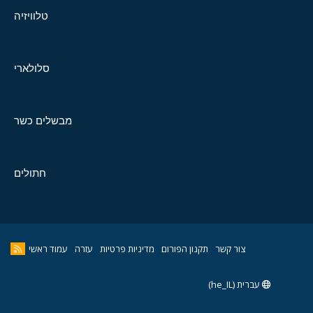
טלוויזיה
סלולארי
מבשלים כשר
חתולים
צור קשר
תקנון הפורום
מדיניות פרטיות
עזרה
עמוד ראשי
עברית (he_IL)