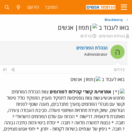
התחבר
הירשם
Blackberry
בואו לעבוד ב
אנשים
פ
פ
הנהלת הפורומים
8/7/13
ו
ו
ת
ר
הנהלת הפורומים
ה
ח
ס
Administrator
ה
ם
נ
ב
ו
ת
#1
8/7/13
ש
א
א
ר
בואו לעבוד ב
אנשים
י
ך
אחראי/ת קשרי קהילות לפורומים
צוות הנהלת הפורומים
מחפש אנשי/נשות צוות נוספים/ות לתפקיד מעניין. התפקיד כולל טיפול
וקשר עם מנהלי הפורומים (מערך מתנדבים), מענה שוטף לפניות
הגולשים, שיווק ויצירת תחרויות ושיתופי פעולה. סביבת העבודה צעירה,
מאתגרת ודינאמית. דרישות: * הכרות עם עולם הפורומים הישראלי ?
חובה. * נכונות למשרה מלאה ? חובה. * יכולת ביטוי ורמת כתיבה גבוהה
? חובה. * ניסיון של שנתיים בשירות לקוחות - יתרון. * יחסי אנוש מצויינים,