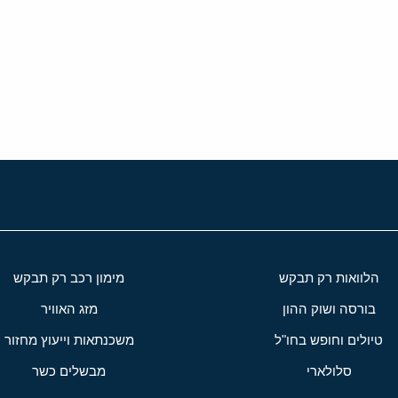
י
שור
הלוואות רק תבקש
מימון רכב רק תבקש
בורסה ושוק ההון
מזג האוויר
טיולים וחופש בחו"ל
משכנתאות וייעוץ מחזור
סלולארי
מבשלים כשר