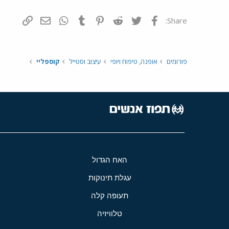
פייסבוק
Twitter
Reddit
Pinterest
Tumblr
WhatsApp
דואר אלקטרונ
הוסף קי
Share:
פורומים
אופנה, טיפוח ויופי
עיצוב וסטייל
קוספליי
האח הגדול
עגלת תינוקות
תעופה קלה
טלוויזיה