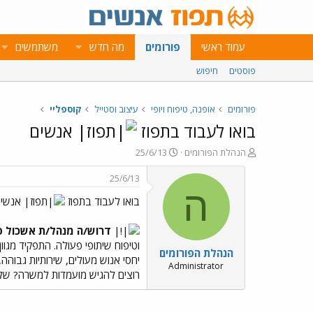
עמוד ראשי
פורומים
מה חדש
משתמשים
פוסטים
חיפוש
פורומים
אופנה, טיפוח ויופי
עיצוב וסטייל
קוספליי
בואו לעבוד בתפוז
אנשים
פ
פ
הנהלת הפורומים
25/6/13
ו
ו
ת
ר
25/6/13
ח
ס
ה
בואו לעבוד בתפוז
אנשים
ה
ם
נ
ב
ו
ת
דרוש/ה מנהל/ת אשכול פ
ש
א
וטיפוח שיתופי פעולה. התפקיד מגוו
הנהלת הפורומים
א
ר
יחסי אנוש מעולים, שירותיות גבוהה
י
Administrator
רוצים להגיש מועמדות למשרה? שלח
ך