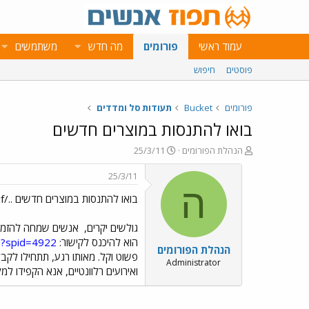
עמוד ראשי
פורומים
מה חדש
משתמשים
פוסטים
חיפוש
פורומים
Bucket
תעודות סל ומדדים
בואו להתנסות במוצרים חדשים
פ
פ
הנהלת הפורומים
25/3/11
ו
ו
ת
ר
25/3/11
ח
ס
ה
בואו להתנסות במוצרים חדשים ../images/Emo77.gif
ה
ם
נ
ב
ו
ת
גולשים יקרים,
אנשים שמחה להזמין 
ש
א
הוא להיכנס לקישור:
sp?spid=4922
הנהלת הפורומים
א
ר
פשוט וקל. מאותו רגע, תתחילו לק
י
Administrator
ואירועים רלוונטיים, אנא הקפידו 
ך