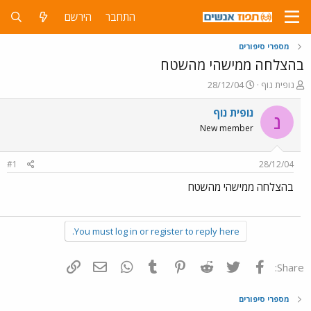
התחבר
הירשם
מספרי סיפורים
בהצלחה ממישהי מהשטח
פ
פ
נופית נוף
28/12/04
ו
ו
ת
ר
נופית נוף
נ
ח
ס
New member
ה
ם
נ
ב
ו
ת
#1
28/12/04
ש
א
א
ר
בהצלחה ממישהי מהשטח
י
ך
You must log in or register to reply here.
פייסבוק
Twitter
Reddit
Pinterest
Tumblr
WhatsApp
דואר אלקטרוני
הוסף קישור
Share:
מספרי סיפורים