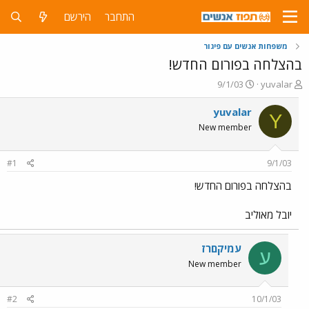
התחבר
הירשם
משפחות אנשים עם פיגור
בהצלחה בפורום החדש!
פ
פ
9/1/03
yuvalar
ו
ו
ת
ר
yuvalar
Y
ח
ס
New member
ה
ם
נ
ב
ו
ת
#1
9/1/03
ש
א
א
ר
בהצלחה בפורום החדש!
י
ך
יובל מאוליב
עמיקםרז
ע
New member
#2
10/1/03