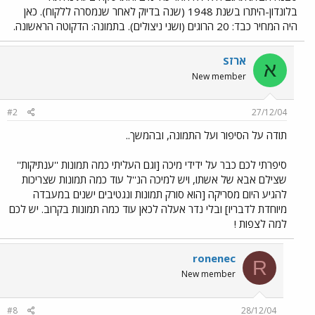
בלונדון-היתרו בשנת 1948 (שנה בדיוק לאחר שנמסרה ללקוח). כאן
היה המחיר כבד: 20 הרוגים (ושני ניצולים). בתמונה: הדקוטה הראשונה.
ארזS
א
New member
#2
27/12/04
תודה על הסיפור ועל התמונה, ובהמשך..
סיפרתי לכם כבר על ידידי מיכה [וגם העליתי כמה תמונות ''ענתיקות''
שצילם אבא של אשתו, ויש למיכה הנ''ל עוד כמה תמונות שצריכות
להגיע היום מסריקה [הוא סורק תמונות ונגטיבים ישנים במעבדה
מיוחדת לדבריו] ובלי נדר אעלה לכאן עוד כמה תמונות בקרוב. יש לכם
למה לצפות !
ronenec
R
New member
#8
28/12/04