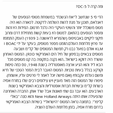
ומה קרה ל DC-5?
הדי סי 5 שנחשב ל"אח הנשכח" במשפחת מטוסי הנוסעים של
דאגלאס, תוכנן על מנת להוות השלמה לדקוטה. לכאורה הוא היה
מטוס משוכלל יותר והשינוי העיקרי היה גלגל חרטום. המידות היו זהות
ומספר הנוסעים בהתאם. למטוס היו בעיות קשות מתחילת דרכו ומרוב
תיקוני ליקויים באבטיפוס (שהמריא לראשונה ב 1939) העסק התמזמז
עד פרוץ מלחמת העולם.הוזמנו מספר מטוסים, בעיקר על ידי BOAC ו
KLM אולם בפועל נבנו רק חמשת המטוסים של קל"מ ושבעה
מטוסים צבאיים (בסימון של חיל הים האמריקאי R3D). המטוס האחרון
ששרד היה דווקא בישראל...הוא נקנה בתקופה בה קנו מטוסים מכל
הבא ליד והוא הגיע ארצה מאוסטרליה בשנת 1948, טס כמה טיסות
וקורקע בגלל בעיות טכניות. המטוס הועבר לבית הספר הטכני של ח"א
ומשם נעלמו עקבותיו (ואם מישה יוכל לאמר לי פרטים עליו, אשמח).
סיפורו של המטוס הזה מאד מעניין ויש צילומים רבים שלו במזרח אסיה
בשרות קל"מ ובשירות חברות אוסטרליות והצבא האמריקאי בשנות
הארבעים. הוא עבר גם שתי תאונות אבל שרד אותן. החברה האחרונה
שהפעילה אותו היתה New Holland Airways והוא כונה "באלי
קליפר". בתמונה נראה המטוס "הישראלי" בשירות הצבא האמריקאי
בדרום מזרח אסיה, בזמן מלחמת העולם השניה.