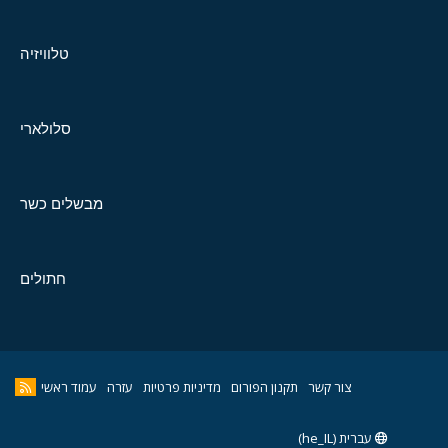
טלוויזיה
סלולארי
מבשלים כשר
חתולים
צור קשר
תקנון הפורום
מדיניות פרטיות
עזרה
עמוד ראשי
עברית (he_IL)