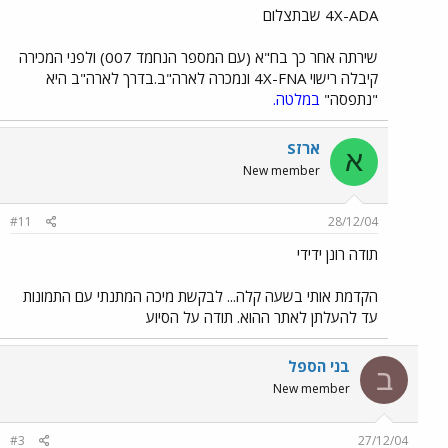
4X-ADA שבתצלום
שירתה אחר כך בח"א (עם המספר הנחמד 007) ולפני המכירה
קיבלה רישוי 4X-FNA ונמכרה לארה"ב.בדרך לארה"ב היא
"נתפסה"
במלטה.
ארזS
א
New member
#11
28/12/04
תודה רונן ידידי
הקדמת אותי בשעה קלה... לבקשת מיכה המתנתי עם התמונות
עד להעלתן לאתר ההוא. תודה על הסיוע
בני הספל
ב
New member
#3
27/12/04