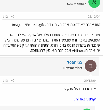
א
New member
#12
28/12/04
זאת אמנם לא דקוטה-אבל משהו נדיר ../images/Emo41.gif
שימו לב לתמונה הזאת : זה מטוס הראלד של ארקיע שצולם בשנות
השבעים באבו רודס שבסיני ! את התמונה צילם החם של מיכה הנ''ל
שעבד אז בשדות הנפט באבו רודס. התמונה הזאת עדיין לא התקבלה
ע"י אתר הAirliners אבל הנה היא כאן להנאתכם.
בני הספל
ב
New member
#13
29/12/04
ואם מדברים על ארקיע
ויקאונט בארה"ב