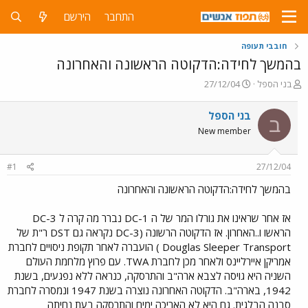
התחבר
הירשם
חובבי תעופה
בהמשך לחידה:הדקוטה הראשונה והאחרונה
פ
פ
בני הספל
27/12/04
ו
ו
ת
ר
בני הספל
ב
ח
ס
New member
ה
ם
נ
ב
ו
ת
#1
27/12/04
ש
א
א
ר
בהמשך לחידה:הדקוטה הראשונה והאחרונה
י
ך
אז אחר שראינו את גורלו המר של ה DC-1 נברר מה קרה ל DC-3
הראשו ו..האחרון. אז הדקוטה הרשונה (DC-3 נקראה גם DST ר"ת של
Douglas Sleeper Transport ) הועברה לאחר תקופת ניסויים לחברת
אמריקן איירליינס ולאחר מכן לחברת TWA. עם פרוץ מלחמת העולם
השניה היא גויסה לצבא ארה"ב והתרסקה, כנראה ללא נפגעים, בשנת
1942, בארה"ב. הדקוטה האחרונה נוצרה בשנת 1947 ונמסרה לחברת
סבנה הבלגית. גם היא לא האריכה ימים והתרסקה בעת נחיתה