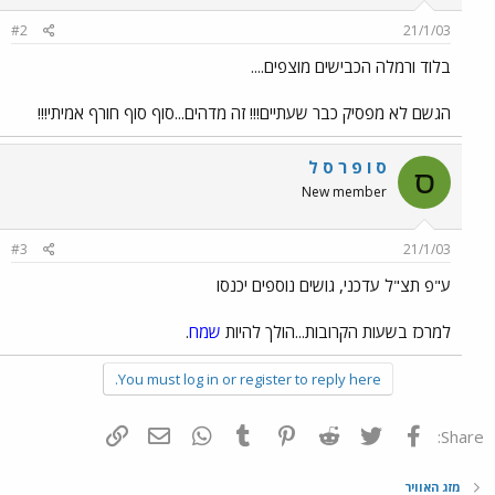
#2
21/1/03
בלוד ורמלה הכבישים מוצפים....
הגשם לא מפסיק כבר שעתיים!!! זה מדהים...סוף סוף חורף אמיתי!!!
ס ו פ ר ס ל
ס
New member
#3
21/1/03
ע"פ תצ"ל עדכני, גושים נוספים יכנסו
למרכז בשעות הקרובות...הולך להיות
שמח
.
You must log in or register to reply here.
פייסבוק
Twitter
Reddit
Pinterest
Tumblr
WhatsApp
דואר אלקטרוני
הוסף קישור
Share:
מזג האוויר