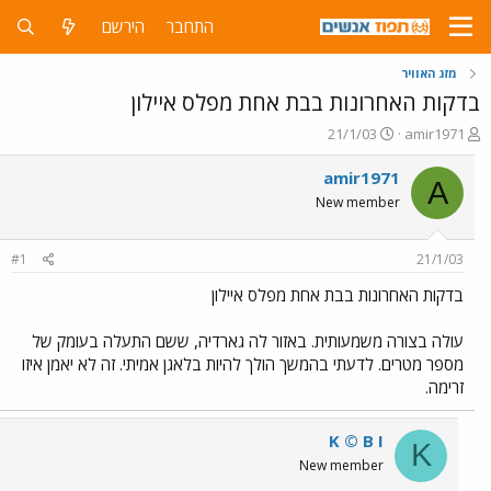
התחבר
הירשם
מזג האוויר
בדקות האחרונות בבת אחת מפלס איילון
פ
פ
21/1/03
amir1971
ו
ו
ת
ר
amir1971
A
ח
ס
New member
ה
ם
נ
ב
ו
ת
#1
21/1/03
ש
א
א
ר
בדקות האחרונות בבת אחת מפלס איילון
י
ך
עולה בצורה משמעותית. באזור לה גארדיה, ששם התעלה בעומק של
מספר מטרים. לדעתי בהמשך הולך להיות בלאגן אמיתי. זה לא יאמן איזו
זרימה.
K © B I
K
New member