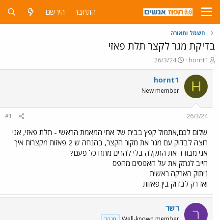
התחבר
הירשם
חשמל ותאורה
בדיקת מגר לקצר תלת פאזי
פ
פ
26/3/24
hornt1
ו
ו
ת
ר
hornt1
H
ח
ס
New member
ה
ם
נ
ב
ו
ת
#1
26/3/24
ש
א
א
ר
שלום לכם,אתמול קפץ בבית של אחי המאמת הראשי - תלת פאזי, אני
י
רוצה לבדוק עם מגר את מקור הקצר, בהנחה ש 2 פאזות מקצרות איך
ך
אני מבודד את התקלה בלי להרים מתח כל פעם?
חייב לנתק את על האפסים מהפס
ניתוק הארקה ראשית
ואז רק לבדוק בין פאזות
רשר
ר
Well-known member
מנהל