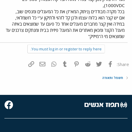
1000VDC),
בכל מקרה מבודדים (ניתוק המא"ז) את כל המעגלים ומנסים שוב,
אם יש קצר הוא בלוח עצמו ולכן קל לזהוי ולתיקון ע"י כל חשמלאי,
במידה ואין קצר מחברים מעגלים אחד כל פעם עד שמוצאים באיזה
מעגל הקצר ומכאן מאתרים את המעגל פיזית בבית ומנתקים צרכנים עד
שמוצאים מי ה"מייזיק"
You must log in or register to reply here.
פייסבוק
Twitter
Reddit
Pinterest
Tumblr
WhatsApp
דואר אלקטרוני
הוסף קישור
Share:
חשמל ותאורה