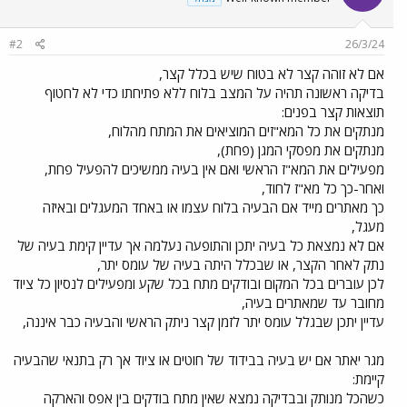
#2
26/3/24
אם לא זוהה קצר לא בטוח שיש בכלל קצר,
בדיקה ראשונה תהיה על המצב בלוח ללא פתיחתו כדי לא לחטוף
תוצאות קצר בפנים:
מנתקים את כל המא"זים המוציאים את המתח מהלוח,
מנתקים את מפסקי המגן (פחת),
מפעילים את המא"ז הראשי ואם אין בעיה ממשיכים להפעיל פחת,
ואחר-כך כל מא"ז לחוד,
כך מאתרים מייד אם הבעיה בלוח עצמו או באחד המעגלים ובאיזה
מעגל,
אם לא נמצאת כל בעיה יתכן והתופעה נעלמה אך עדיין קימת בעיה של
נתק לאחר הקצר, או שבכלל היתה בעיה של עומס יתר,
לכן עוברים בכל המקום ובודקים מתח בכל שקע ומפעילים לנסיון כל ציוד
מחובר עד שמאתרים בעיה,
עדיין יתכן שבגלל עומס יתר לזמן קצר ניתק הראשי והבעיה כבר איננה,
מגר יאתר אם יש בעיה בבידוד של חוטים או ציוד אך רק בתנאי שהבעיה
קיימת:
כשהכל מנותק ובבדיקה נמצא שאין מתח בודקים בין אפס והארקה