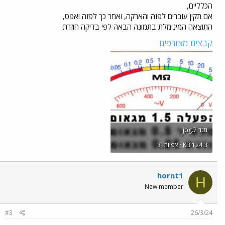
הכלליים,
אם תקין עוברים לפזה והארקה, ואחר כך לפזה ואפס,
התוצאה המינימלת בתמונה הבאה לפי בדיקה חוזרת
קבצים מצורפים
מגר 7.jpg
KB 124.3 · צפיות: 3
hornt1
H
New member
#3
26/3/24