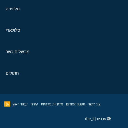
טלוויזיה
סלולארי
מבשלים כשר
חתולים
צור קשר
תקנון הפורום
מדיניות פרטיות
עזרה
עמוד ראשי
עברית (he_IL)