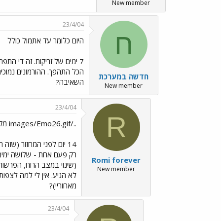
New member
23/4/04
ח
היום כלומר עד אתמול כולל
7 ימים של זריקות. זה די הת
הכל התהפך. ההורמונים נמוכ
חדשה במערכת
השאיבה?
New member
23/4/04
R
../images/Emo26.gif מקפיצה שאלה ../images/Emo36.gif
רק פעם אחת - שלושה ימים 
Romi forever
(שינוי במצב הרוח, הפרשות 
New member
לא הגיע. אין לי למה לצפו
מאחוריי)?
23/4/04