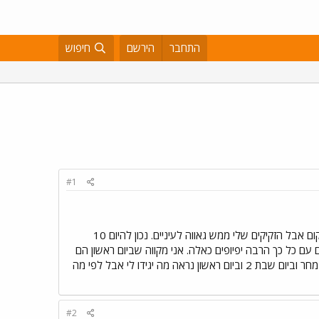
התחבר
הירשם
חיפוש
#1
הייתי היום בלין ועשיתי את האולטראסאונד ובדיקת דם. ההורמונים היו נמוכים. לא שאלתי כי הראש שלי לא היה במקום אבל הזקיקים שלי ממש גאווה לעיניים. נכון להיום 10
 ועוד הרבה קטנים. הפתעתי את עצמי היום עם כל כך הרבה יפיופים כאלה. אני מקווה שביום ראשון הם
יראו מי יודע לגדול יפה. הרירית היתה רק 8.5 לא משנה יש לה יומיים לגדול. היום אני ממשיכה עם 3 אמפולות מנגון מחר וביום שבת 2 וביום ראשון נראה מה יגידו לי אבל לפי מה
#2