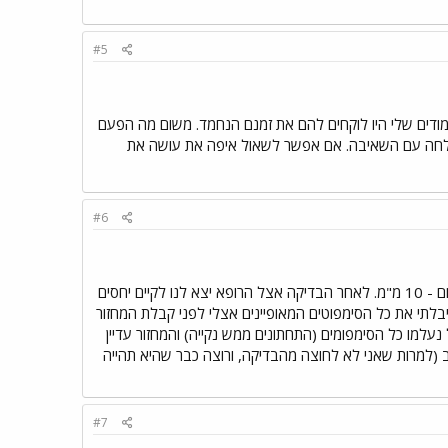
#5
 החמודים שלי היו לוקחים להם את זמנם הנחמד. משום מה הפעם
הצלחה עם השאיבה. אם אפשר לשאול איפה את עושה את
#6
14 יום לפני המחזור (שזה היה אתמול), הרופא ביצע בדיקת US. לטענתו לא נראו זקיקים בכלל, ורירית הרחם - 10 מ"מ. לאחר הבדיקה אצל הרופא יצא לנו לקיים יחסים
יבלתי את כל הסימפוטים המאופיינים אצלי לפני קבלת המחזור
נעלמו כל הסימפומים (התחתונים ממש נקייה) והמחזור עדיין
ב (למרות שאני לא לחוצה מהבדיקה, ורוצה כבר שהיא תהייה
#7