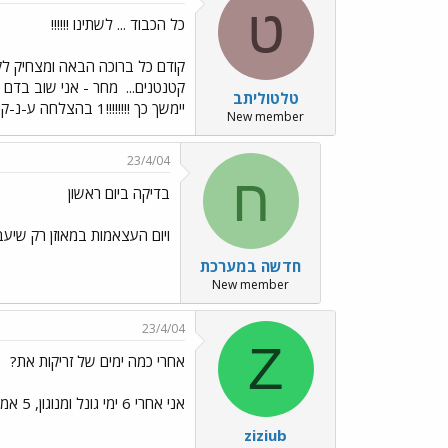
ט
כל הכבוד ... לשתינו !!!!!!
קטנטנים...
טלטוליתב
יימשך כך !!!!!!!!1 בהצלחה ע-נ-ק-ית
New member
23/4/04
ח
בדיקה ביום ראשון
ויום העצאמות במאוזן רק שיעבו
חדשה במערכת
New member
23/4/04
Z
אחרי כמה ימים של זריקות את?
אני אחרי 6 ימי גונל ומנוגון, 5 אמפולות ויש לי זקיקים די קטנים והרירית 6 מ"מ, מקווה גם להגיע בשבוע הבא בע"ה לשאיבה. בהצלחה
ziziub