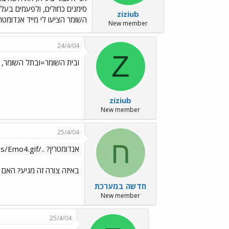
סימנים כחולים, ולפעמים בעלול
ziziub
השומר הציעו לי מייד אנדומ
New member
24/4/04
Z
ובית השומר=ובתל השומר, הורמונים../gif
ziziub
New member
25/4/04
ח
אנדומטרין? ../images/Emo4.gif
באיזה צורה זה מגיע? האם ז
חדשה במערכת
New member
25/4/04