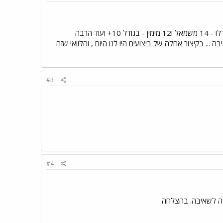
קודם כל ברוכה הבאה ומצחיק לקרוא שבדיוק היום אחרי דם ואולטרסאונד, גם הזקיקונים החמודים שלי התרבו וגדלו - 14 משמאל ו12 מימין - בגודל 10+ ועוד הרבה
שר לשאיבה ... בקיצור אחלה של ביצועים היו לנו היום , והלוואי שזה
#3
#4