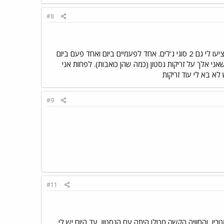
#8
ההחזרה. הציעו לי כל מיני ואני לא יודעת מה להחליט. אני יודעת שלפנינים אני אלרגית ולכן הם יצאו מהסיפור. הציעו לי גם 2 סוגי ג'לים. אחד לפעמיים ביום ואחד פעם ביום
י אלך על זריקות גסטון (כמה שהן כואבות). לפחות אני
לא בא לי עוד זריקות
#9
#11
ין, והחוויה הקשה מכולן היתה עם הגסטון, עד היום יש לי