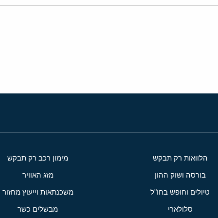
י
שור
הלוואות רק תבקש
מימון רכב רק תבקש
בורסה ושוק ההון
מזג האוויר
טיולים וחופש בחו"ל
משכנתאות וייעוץ מחזור
סלולארי
מבשלים כשר