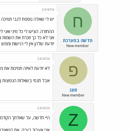
24/4/04
ח
יש לי שאלה נוספת לגבי תמיכה 
אני לא כל כך זוכרת את השמות א
חדשה במערכת
יודעת שלהן אין לי רגישות וממ
New member
24/4/04
פ
לא יודעת לאיזה תמיכות את מת
אבל תנסי בשאלות הנפוצות (בשורה הכחולה 
פּוֹנְג
New member
24/4/04
Z
היי חדשה, על שאלתך הקודמת.
אני אעבור בע"ה, את השאיבה ב