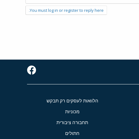
You must log in or register to reply here.
הלוואות לעסקים רק תבקש
מכוניות
תחבורה ציבורית
חתולים