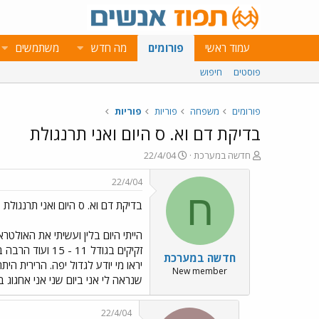
עמוד ראשי
פורומים
מה חדש
משתמשים
פוסטים
חיפוש
פורומים
משפחה
פוריות
פוריות
בדיקת דם וא. ס היום ואני תרנגולת
פ
פ
חדשה במערכת
22/4/04
ו
ו
ת
ר
22/4/04
ח
ס
ח
בדיקת דם וא. ס היום ואני תרנגולת
ה
ם
נ
ב
ו
ת
ש
א
חדשה במערכת
א
ר
י
New member
שנראה לי אני ביום שני אני אחגוג
ך
22/4/04