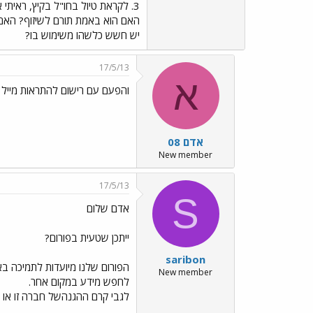
3. לקראת טיול בחו"ל בקיץ, ראיתי את שמני השיזוף הזה של ד"ר פישר (תמונות מצורפות
האם הוא באמת תורם לשיזוף? האם
יש חשש כלשהו משימוש בו?
17/5/13
א
והפעם עם רישום להתראות מייל
אדם 08
New member
17/5/13
S
אדם שלום
ייתכן שטעית בפורום?
saribon
הפורום שלנו מיועדות לתמיכה בא
New member
לחפש מידע במקום אחר.
לגבי קרם ההגנהשל חברה זו או אח