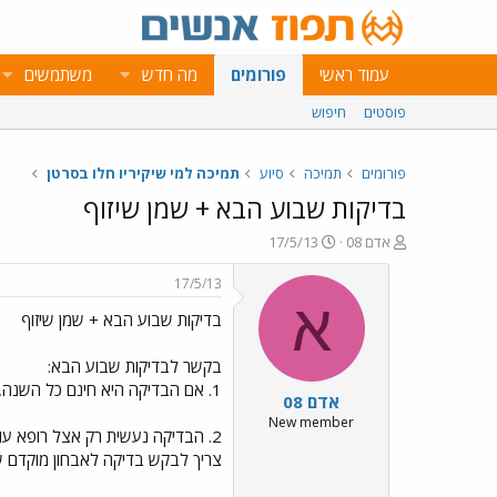
עמוד ראשי
פורומים
מה חדש
משתמשים
פוסטים
חיפוש
פורומים
תמיכה
סיוע
תמיכה למי שיקיריו חלו בסרטן
בדיקות שבוע הבא + שמן שיזוף
פ
פ
אדם 08
17/5/13
ו
ו
ת
ר
17/5/13
ח
ס
א
בדיקות שבוע הבא + שמן שיזוף
ה
ם
נ
ב
ו
ת
בקשר לבדיקות שבוע הבא:
ש
א
1. אם הבדיקה היא חינם כל השנה, אז הפרסום אמור רק לעודד אנשים. אין פה באמת הנחה. נכון?
אדם 08
א
ר
י
New member
2. הבדיקה נעשית רק אצל רופא עור בד"כ. נכון? לא רופא משפחה?
ך
צריך לבקש בדיקה לאבחון מוקדם ש