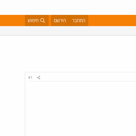
התחבר
הירשם
חיפוש
#1