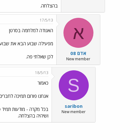
בהצלחה.
17/5/13
א
האגודה למלחמה בסרטן
מפעילה שבוע הבא את שבוע ה
אדם 08
לכן שאלתי פה.
New member
18/5/13
S
כאמור
אנחנו פורום תמיכה לחברים
saribon
בכל מקרה - מודעות תמיד ט
New member
ושיהיה בהצלחה.