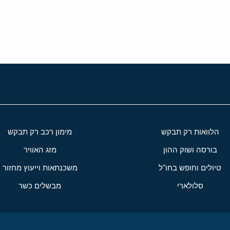
י
שור
הלוואות רק תבקש
מימון רכב רק תבקש
בורסה ושוק ההון
מזג האוויר
טיולים וחופש בחו"ל
משכנתאות וייעוץ מחזור
סלולארי
מבשלים כשר